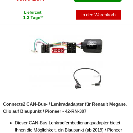
für Lancia
Lieferzeit:
In den Warenkorb
1-3 Tage
**
für Land Rover
für Lincoln
für MAN
für Mazda
für Mercedes
für Mercury
für Mini
für Mitsubishi
Connects2 CAN-Bus- / Lenkradadapter für Renault Megane,
Clio auf Blaupunkt / Pioneer - 42-RN-307
für Nissan
Dieser CAN-Bus Lenkradfernbedienungsadapter bietet
für Opel
Ihnen die Möglichkeit, ein Blaupunkt (ab 2019) / Pioneer