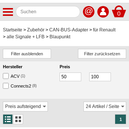
@
0
Antennen
Startseite
Zubehör
CAN-BUS-Adapter
für Renault
alle Signale + LFB
Blaupunkt
Autoradios
Dashcams
Elektromobilität
Hersteller
Preis
Freisprechanlagen
ACV
(1)
Lautsprecher
Connects2
(8)
Multimedia
Navigationssoftware
Navigationssysteme
1