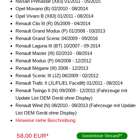
Nissan Primastar (X83) 01/2011 - 05/2015
Pioneer
Opel Movano (B) 02/2010 - 08/2014
Sony
Opel Vivaro B (X83) 01/2011 - 08/2014
Renault Clio III (R) 05/2009 - 04/2014
Universal
Renault Grand Modus (P) 01/2008 - 03/2013
Renault Grand Scenic 04/2009 - 09/2016
Xzent
Renault Laguna III (BT) 10/2007 - 09-2014
Zenec
Renault Master (III) 02/2010 - 08/2014
Renault Modus (P) 04/2008 - 12/2012
Tachosignal
Renault Mégane (III) 2008 - 12/2013
Renault Scenic III (JZ) 06/2009 - 02/2012
Zündungssignal
Renault Trafic II (JL/FL/EL Facelift) 01/2011 - 08/2014
für Saab
Renault Twingo II (N) 09/2009 - 12/2011 (Fahrzeuge mit
Update List OEM Gerät ohne Display)
für Scania
Renault Wind (N) 08/2010 - 08/2013 (Fahrzeuge mit Update
List OEM Gerät ohne Display)
für Seat
Hinweise siehe Beschreibung
für Skoda
58,00 EUR*
kostenloser Versand
**
für Smart