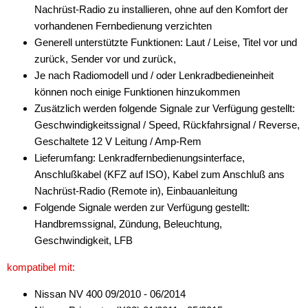
für Peugeot
Nachrüst-Radio zu installieren, ohne auf den Komfort der
vorhandenen Fernbedienung verzichten
für Porsche
Generell unterstützte Funktionen: Laut / Leise, Titel vor und
zurück, Sender vor und zurück,
für Renault
Je nach Radiomodell und / oder Lenkradbedieneinheit
alle Signale
können noch einige Funktionen hinzukommen
Zusätzlich werden folgende Signale zur Verfügung gestellt:
alle Signale + LFB
Geschwindigkeitssignal / Speed, Rückfahrsignal / Reverse,
Geschaltete 12 V Leitung / Amp-Rem
Alpine
Lieferumfang: Lenkradfernbedienungsinterface,
Blaupunkt
Anschlußkabel (KFZ auf ISO), Kabel zum Anschluß ans
Nachrüst-Radio (Remote in), Einbauanleitung
China HU
Folgende Signale werden zur Verfügung gestellt:
Handbremssignal, Zündung, Beleuchtung,
Clarion
Geschwindigkeit, LFB
JVC
kompatibel mit:
Kenwood
Nissan NV 400 09/2010 - 06/2014