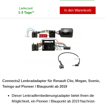
Lieferzeit:
für Toyota
In den Warenkorb
1-3 Tage
**
für Valtra
für Volvo
für VW
Universal
Cinch-Kabel
DAB+
Entriegelung
Connects2 Lenkradadapter für Renault Clio, Megan, Scenic,
Entstörmaterial
Twingo auf Pioneer / Blaupunkt ab 2019
Ersatzteile
Dieser Lenkradfernbedienungsadapter bietet Ihnen die
Möglichkeit, ein Pioneer / Blaupunkt ab 2019 Nachrüst-
Fahrzeughalter