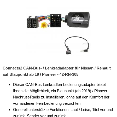
Rückfahrsysteme
Soundprozessoren
Subwoofer
Verstärker
Zubehör
Aktivsystemadapter
Antennenadapter
Connects2 CAN-Bus- / Lenkradadapter für Nissan / Renault
auf Blaupunkt ab 19 / Pioneer - 42-RN-305
Antennenkabel
Dieser CAN-Bus Lenkradfernbedienungsadapter bietet
Antennensplitter
Ihnen die Möglichkeit, ein Blaupunkt (ab 2019) / Pioneer
Antennenstab
Nachrüst-Radio zu installieren, ohne auf den Komfort der
vorhandenen Fernbedienung verzichten
Antennenstecker
Generell unterstützte Funktionen: Laut / Leise, Titel vor und
zurück, Sender vor und zurück,
Antennenverstärker