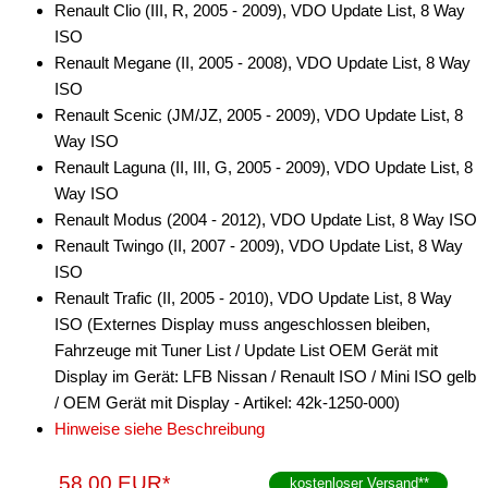
Renault Clio (III, R, 2005 - 2009), VDO Update List, 8 Way
für Dodge
ISO
Renault Megane (II, 2005 - 2008), VDO Update List, 8 Way
für Fiat
ISO
Renault Scenic (JM/JZ, 2005 - 2009), VDO Update List, 8
für Ford
Way ISO
für General Motors
Renault Laguna (II, III, G, 2005 - 2009), VDO Update List, 8
Way ISO
für Honda
Renault Modus (2004 - 2012), VDO Update List, 8 Way ISO
Renault Twingo (II, 2007 - 2009), VDO Update List, 8 Way
für Hyundai
ISO
für Iveco
Renault Trafic (II, 2005 - 2010), VDO Update List, 8 Way
ISO (Externes Display muss angeschlossen bleiben,
für Jeep
Fahrzeuge mit Tuner List / Update List OEM Gerät mit
Display im Gerät: LFB Nissan / Renault ISO / Mini ISO gelb
für John Deere
/ OEM Gerät mit Display - Artikel: 42k-1250-000)
für KIA
Hinweise siehe Beschreibung
für Lamborghini
58,00 EUR*
kostenloser Versand
**