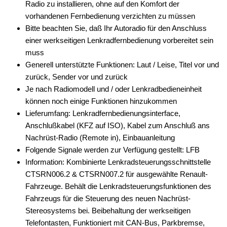
Radio zu installieren, ohne auf den Komfort der
Fernbedienungen
vorhandenen Fernbedienung verzichten zu müssen
Bitte beachten Sie, daß Ihr Autoradio für den Anschluss
Freischaltmodule
einer werkseitigen Lenkradfernbedienung vorbereitet sein
muss
Freisprechadapter
Generell unterstützte Funktionen: Laut / Leise, Titel vor und
Frequenzweichen
zurück, Sender vor und zurück
Je nach Radiomodell und / oder Lenkradbedieneinheit
Handyhalterungen
können noch einige Funktionen hinzukommen
Lieferumfang: Lenkradfernbedienungsinterface,
iPod
Anschlußkabel (KFZ auf ISO), Kabel zum Anschluß ans
kabellos Laden
Nachrüst-Radio (Remote in), Einbauanleitung
Folgende Signale werden zur Verfügung gestellt: LFB
Lautsprecheradapter
Information: Kombinierte Lenkradsteuerungsschnittstelle
CTSRN006.2 & CTSRN007.2 für ausgewählte Renault-
Lautsprechereinbauset
Fahrzeuge. Behält die Lenkradsteuerungsfunktionen des
Lautsprecherkabel
Fahrzeugs für die Steuerung des neuen Nachrüst-
Stereosystems bei. Beibehaltung der werkseitigen
Lautsprecherringe
Telefontasten, Funktioniert mit CAN-Bus, Parkbremse,