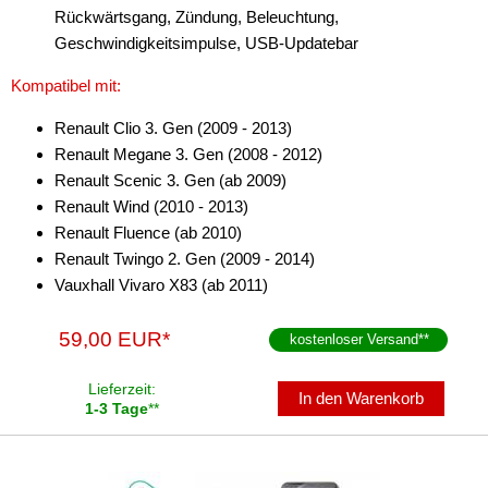
Rückwärtsgang, Zündung, Beleuchtung,
Lenkradadapter
Geschwindigkeitsimpulse, USB-Updatebar
Marderschutz
Kompatibel mit:
Multimediainterface
Renault Clio 3. Gen (2009 - 2013)
Parkscheiben
Renault Megane 3. Gen (2008 - 2012)
Renault Scenic 3. Gen (ab 2009)
Radioadapter
Renault Wind (2010 - 2013)
Renault Fluence (ab 2010)
Radioblenden
Renault Twingo 2. Gen (2009 - 2014)
Radioeinbausets
Vauxhall Vivaro X83 (ab 2011)
Radiorahmen
59,00 EUR*
kostenloser Versand
**
SD-Adapter
Lieferzeit:
In den Warenkorb
1-3 Tage
**
Stromversorgung
Subwoofer-Zubehör