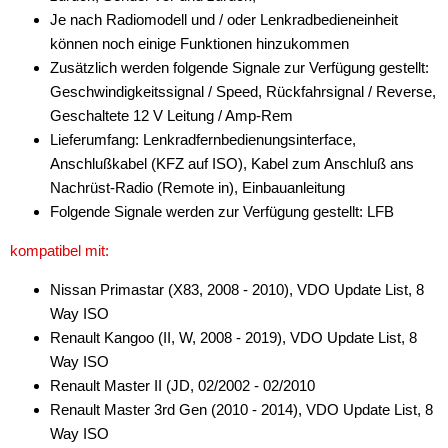
Je nach Radiomodell und / oder Lenkradbedieneinheit
Antennenzubehör
können noch einige Funktionen hinzukommen
Zusätzlich werden folgende Signale zur Verfügung gestellt:
Aux-In-Adapter
Geschwindigkeitssignal / Speed, Rückfahrsignal / Reverse,
Geschaltete 12 V Leitung / Amp-Rem
Bluetooth
Lieferumfang: Lenkradfernbedienungsinterface,
CAN-BUS-Adapter
Anschlußkabel (KFZ auf ISO), Kabel zum Anschluß ans
Nachrüst-Radio (Remote in), Einbauanleitung
für Alfa Romeo
Folgende Signale werden zur Verfügung gestellt: LFB
für Audi
kompatibel mit:
für BMW
Nissan Primastar (X83, 2008 - 2010), VDO Update List, 8
Way ISO
für Chevrolet
Renault Kangoo (II, W, 2008 - 2019), VDO Update List, 8
für Chrysler
Way ISO
Renault Master II (JD, 02/2002 - 02/2010
für Citroen
Renault Master 3rd Gen (2010 - 2014), VDO Update List, 8
Way ISO
für DAF