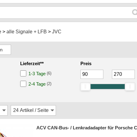
e
alle Signale + LFB
JVC
Lieferzeit**
Preis
1-3 Tage
(6)
2-4 Tage
(2)
ACV CAN-Bus- / Lenkradadapter für Porsche Ca