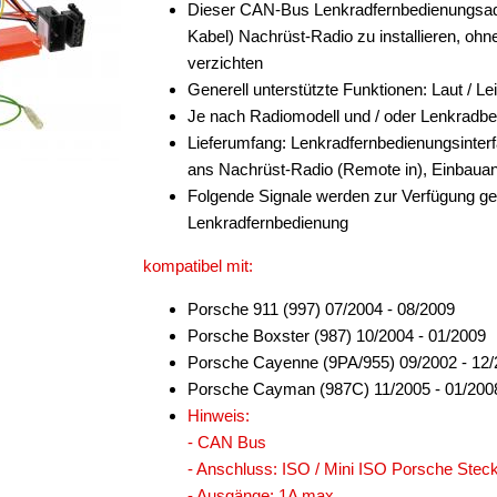
Dieser CAN-Bus Lenkradfernbedienungsadap
Kabel) Nachrüst-Radio zu installieren, oh
verzichten
Generell unterstützte Funktionen: Laut / Le
Je nach Radiomodell und / oder Lenkradb
Lieferumfang: Lenkradfernbedienungsinter
ans Nachrüst-Radio (Remote in), Einbauan
Folgende Signale werden zur Verfügung ge
Lenkradfernbedienung
kompatibel mit:
Porsche 911 (997) 07/2004 - 08/2009
Porsche Boxster (987) 10/2004 - 01/2009
Porsche Cayenne (9PA/955) 09/2002 - 12
Porsche Cayman (987C) 11/2005 - 01/200
Hinweis:
- CAN Bus
- Anschluss: ISO / Mini ISO Porsche Stecke
- Ausgänge: 1A max.