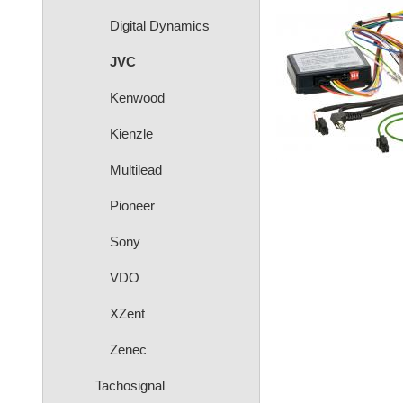
Digital Dynamics
JVC
Kenwood
Kienzle
Multilead
Pioneer
Sony
VDO
XZent
Zenec
Tachosignal