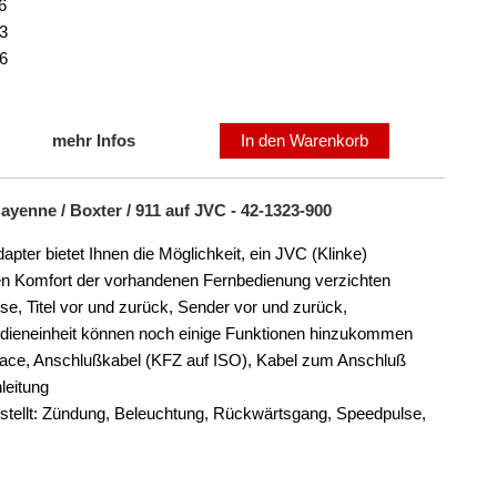
6
3
6
mehr Infos
In den Warenkorb
enne / Boxter / 911 auf JVC - 42-1323-900
er bietet Ihnen die Möglichkeit, ein JVC (Klinke)
den Komfort der vorhandenen Fernbedienung verzichten
ise, Titel vor und zurück, Sender vor und zurück,
edieneinheit können noch einige Funktionen hinzukommen
face, Anschlußkabel (KFZ auf ISO), Kabel zum Anschluß
leitung
stellt: Zündung, Beleuchtung, Rückwärtsgang, Speedpulse,