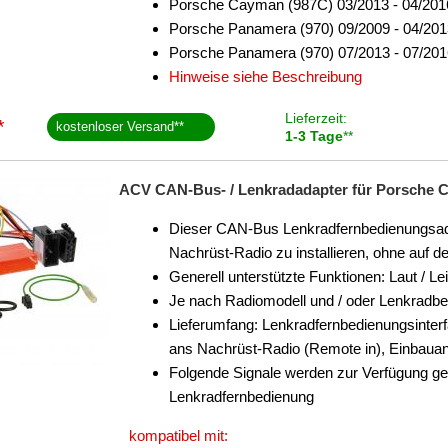
Porsche Cayman (987C) 03/2013 - 04/201
Porsche Panamera (970) 09/2009 - 04/201
Porsche Panamera (970) 07/2013 - 07/201
Hinweise siehe Beschreibung
Lieferzeit:
*
kostenloser Versand
**
1-3 Tage
**
ACV CAN-Bus- / Lenkradadapter für Porsche Cay
Dieser CAN-Bus Lenkradfernbedienungsadapt
Nachrüst-Radio zu installieren, ohne auf 
Generell unterstützte Funktionen: Laut / Le
Je nach Radiomodell und / oder Lenkradb
Lieferumfang: Lenkradfernbedienungsinter
ans Nachrüst-Radio (Remote in), Einbauan
Folgende Signale werden zur Verfügung ge
Lenkradfernbedienung
kompatibel mit: