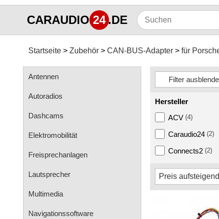
CARAUDIO
24
.DE
Startseite
Zubehör
CAN-BUS-Adapter
für Porsch
Antennen
Autoradios
Hersteller
Dashcams
ACV
(4)
Caraudio24
(2)
Elektromobilität
Connects2
(2)
Freisprechanlagen
Lautsprecher
Multimedia
Navigationssoftware