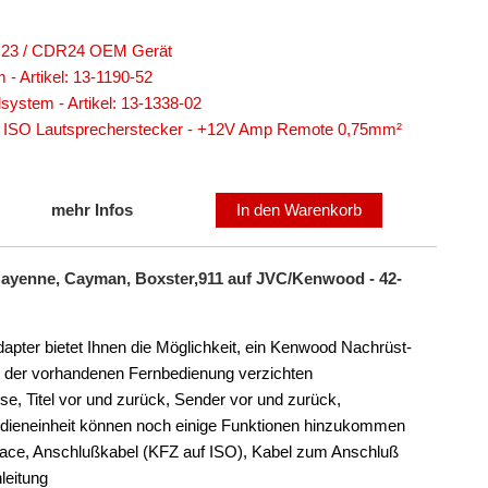
DR23 / CDR24 OEM Gerät
 Artikel: 13-1190-52
ystem - Artikel: 13-1338-02
 ISO Lautsprecherstecker - +12V Amp Remote 0,75mm²
mehr Infos
In den Warenkorb
ayenne, Cayman, Boxster,911 auf JVC/Kenwood - 42-
ter bietet Ihnen die Möglichkeit, ein Kenwood Nachrüst-
rt der vorhandenen Fernbedienung verzichten
ise, Titel vor und zurück, Sender vor und zurück,
edieneinheit können noch einige Funktionen hinzukommen
face, Anschlußkabel (KFZ auf ISO), Kabel zum Anschluß
leitung