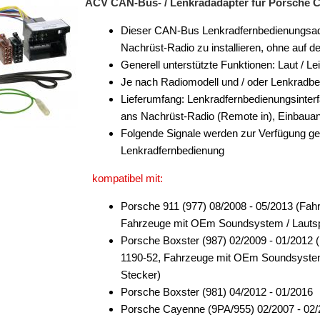
ACV CAN-Bus- / Lenkradadapter für Porsche Ca
Dieser CAN-Bus Lenkradfernbedienungsadapt
Nachrüst-Radio zu installieren, ohne auf 
Generell unterstützte Funktionen: Laut / Le
Je nach Radiomodell und / oder Lenkradb
Lieferumfang: Lenkradfernbedienungsinter
ans Nachrüst-Radio (Remote in), Einbauan
Folgende Signale werden zur Verfügung ge
Lenkradfernbedienung
kompatibel mit:
Porsche 911 (977) 08/2008 - 05/2013 (Fa
Fahrzeuge mit OEm Soundsystem / Lauts
Porsche Boxster (987) 02/2009 - 01/2012
1190-52, Fahrzeuge mit OEm Soundsyste
Stecker)
Porsche Boxster (981) 04/2012 - 01/2016
Porsche Cayenne (9PA/955) 02/2007 - 02