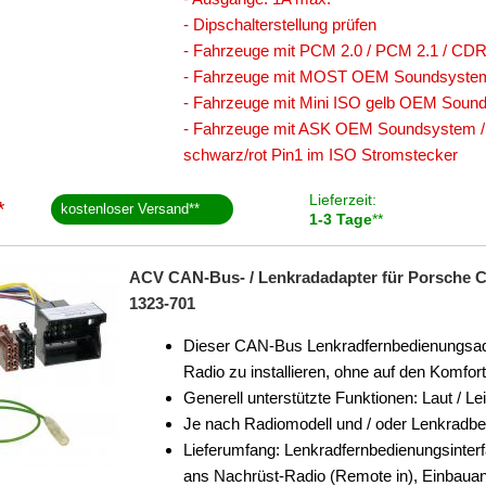
- Dipschalterstellung prüfen
- Fahrzeuge mit PCM 2.0 / PCM 2.1 / C
- Fahrzeuge mit MOST OEM Soundsystem -
- Fahrzeuge mit Mini ISO gelb OEM Sounds
- Fahrzeuge mit ASK OEM Soundsystem /
schwarz/rot Pin1 im ISO Stromstecker
Lieferzeit:
*
kostenloser Versand
**
1-3 Tage
**
ACV CAN-Bus- / Lenkradadapter für Porsche C
1323-701
Dieser CAN-Bus Lenkradfernbedienungsadap
Radio zu installieren, ohne auf den Komfo
Generell unterstützte Funktionen: Laut / Le
Je nach Radiomodell und / oder Lenkradb
Lieferumfang: Lenkradfernbedienungsinter
ans Nachrüst-Radio (Remote in), Einbauan