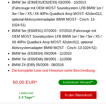
BMW 3er (E90/E91/E92/E93) 03/2005 - 10/2013
für Dodge
(Fahrzeuge mit OEM MOST Soundsystem LFB BMW 1er /
3er / 5er / X5 / X6 40Pin Quadlock Amp MOST: 42sbm012,
für Fiat
optional Aktivsystemadapter BMW MOST - Cinch: 13-
1024-51)
für Ford
BMW 5er (E60/E61) 07/2003 - 07/2010 (Fahrzeuge mit
für General Motors
OEM MOST Soundsystem LFB BMW 1er / 3er / 5er / X5 /
X6 40Pin Quadlock Amp MOST: 42sbm012, optional
für Honda
Aktivsystemadapter BMW MOST - Cinch: 13-1024-51)
BMW 6er (E63/E64) 09/2004 - 11/2010
für Hyundai
BMW 7er (E65/E66) 08/2001 - 11/2008
für Iveco
BMW Z4 (E89) 05/2009 - 08/2016
Die komplette Liste und Hinweise siehe Beschreibung
für Jeep
60,00 EUR*
für John Deere
kostenloser Versand
**
für KIA
Lieferzeit:
In den Warenkorb
1-3 Tage
**
für Lamborghini