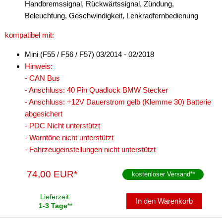
Handbremssignal, Rückwärtssignal, Zündung,
Freisprechadapter
Beleuchtung, Geschwindigkeit, Lenkradfernbedienung
Frequenzweichen
kompatibel mit:
Handyhalterungen
Mini (F55 / F56 / F57) 03/2014 - 02/2018
Hinweis:
iPod
- CAN Bus
- Anschluss: 40 Pin Quadlock BMW Stecker
kabellos Laden
- Anschluss: +12V Dauerstrom gelb (Klemme 30) Batterie
Lautsprecheradapter
abgesichert
- PDC Nicht unterstützt
Lautsprechereinbauset
- Warntöne nicht unterstützt
- Fahrzeugeinstellungen nicht unterstützt
Lautsprecherkabel
Lautsprecherringe
74,00 EUR*
kostenloser Versand
**
Lenkradadapter
Lieferzeit:
In den Warenkorb
1-3 Tage
**
Marderschutz