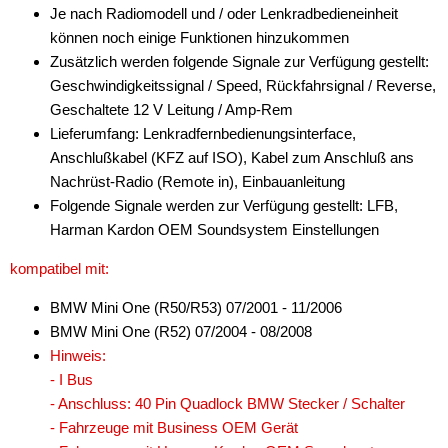
Blaupunkt
Je nach Radiomodell und / oder Lenkradbedieneinheit
können noch einige Funktionen hinzukommen
China HU
Zusätzlich werden folgende Signale zur Verfügung gestellt:
Geschwindigkeitssignal / Speed, Rückfahrsignal / Reverse,
Clarion
Geschaltete 12 V Leitung / Amp-Rem
JVC
Lieferumfang: Lenkradfernbedienungsinterface,
Anschlußkabel (KFZ auf ISO), Kabel zum Anschluß ans
Kenwood
Nachrüst-Radio (Remote in), Einbauanleitung
Folgende Signale werden zur Verfügung gestellt: LFB,
Pioneer
Harman Kardon OEM Soundsystem Einstellungen
Sony
kompatibel mit:
Zenec
BMW Mini One (R50/R53) 07/2001 - 11/2006
BMW Mini One (R52) 07/2004 - 08/2008
Tachosignal
Hinweis:
Zündungssignal
- I Bus
- Anschluss: 40 Pin Quadlock BMW Stecker / Schalter
für Mitsubishi
- Fahrzeuge mit Business OEM Gerät