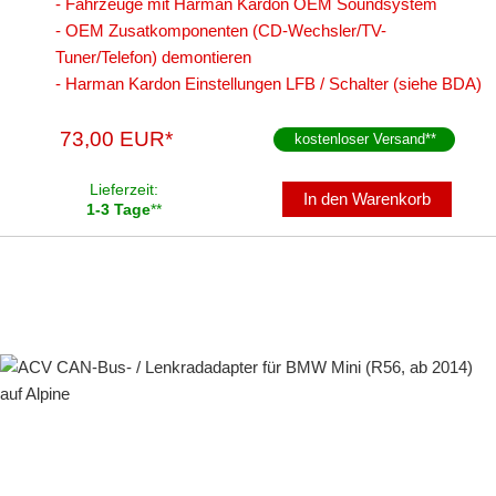
- Fahrzeuge mit Harman Kardon OEM Soundsystem
für Nissan
- OEM Zusatkomponenten (CD-Wechsler/TV-
für Opel
Tuner/Telefon) demontieren
- Harman Kardon Einstellungen LFB / Schalter (siehe BDA)
für Peugeot
73,00 EUR*
für Porsche
kostenloser Versand
**
für Renault
Lieferzeit:
In den Warenkorb
1-3 Tage
**
für Saab
für Scania
für Seat
für Skoda
für Smart
für Toyota
für Valtra