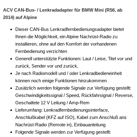
ACV CAN-Bus- / Lenkradadapter für BMW Mini (R56, ab
für Volvo
2014) auf Alpine
für VW
Dieser CAN-Bus Lenkradfernbedienungsadapter bietet
Universal
Ihnen die Möglichkeit, ein Alpine Nachrüst-Radio zu
installieren, ohne auf den Komfort der vorhandenen
Cinch-Kabel
Fernbedienung verzichten
Generell unterstützte Funktionen: Laut / Leise, Titel vor und
DAB+
zurück, Sender vor und zurück,
Entriegelung
Je nach Radiomodell und / oder Lenkradbedieneinheit
können noch einige Funktionen hinzukommen
Entstörmaterial
Zusätzlich werden folgende Signale zur Verfügung gestellt:
Geschwindigkeitssignal / Speed, Rückfahrsignal / Reverse,
Ersatzteile
Geschaltete 12 V Leitung / Amp-Rem
Fahrzeughalter
Lieferumfang: Lenkradfernbedienungsinterface,
Anschlußkabel (KFZ auf ISO), Kabel zum Anschluß ans
Fernbedienungen
Nachrüst-Radio (Remote in), Einbauanleitung
Folgende Signale werden zur Verfügung gestellt:
Freischaltmodule