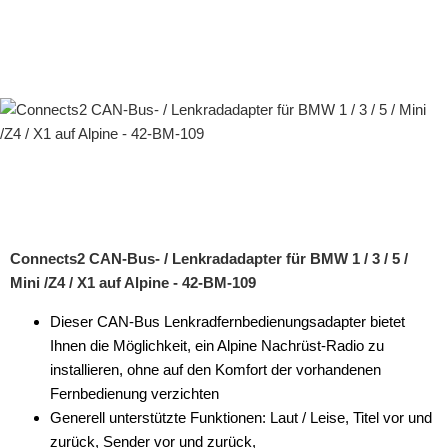
Multimediainterface
Parkscheiben
Radioadapter
Radioblenden
Radioeinbausets
Radiorahmen
Connects2 CAN-Bus- / Lenkradadapter für BMW 1 / 3 / 5 /
SD-Adapter
Mini /Z4 / X1 auf Alpine - 42-BM-109
Stromversorgung
Dieser CAN-Bus Lenkradfernbedienungsadapter bietet
Subwoofer-Zubehör
Ihnen die Möglichkeit, ein Alpine Nachrüst-Radio zu
installieren, ohne auf den Komfort der vorhandenen
USB-Adapter
Fernbedienung verzichten
Generell unterstützte Funktionen: Laut / Leise, Titel vor und
Verstärker-Zubehör
zurück, Sender vor und zurück,