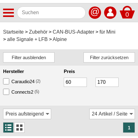
@
0
Antennen
Startseite
Zubehör
CAN-BUS-Adapter
für Mini
alle Signale + LFB
Alpine
Autoradios
Dashcams
Elektromobilität
Hersteller
Preis
Freisprechanlagen
Caraudio24
(2)
Lautsprecher
Connects2
(5)
Multimedia
Navigationssoftware
Navigationssysteme
1