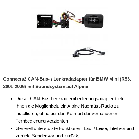
für Lancia
für Land Rover
für Lincoln
für MAN
für Mazda
für Mercedes
Connects2 CAN-Bus- / Lenkradadapter für BMW Mini (R53,
für Mercury
2001-2006) mit Soundsystem auf Alpine
für Mini
Dieser CAN-Bus Lenkradfernbedienungsadapter bietet
alle Signale
Ihnen die Möglichkeit, ein Alpine Nachrüst-Radio zu
installieren, ohne auf den Komfort der vorhandenen
alle Signale + LFB
Fernbedienung verzichten
Generell unterstützte Funktionen: Laut / Leise, Titel vor und
Alpine
zurück, Sender vor und zurück,