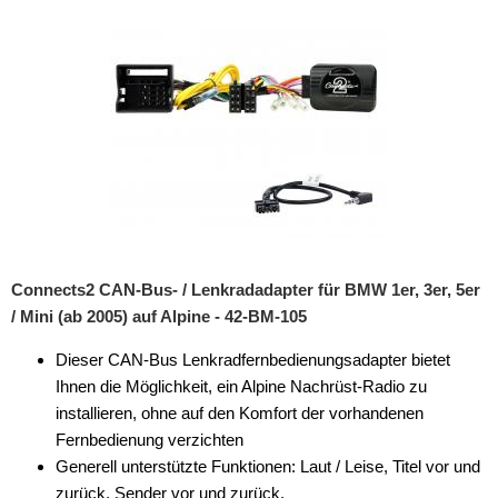
Rückfahrsysteme
Soundprozessoren
Subwoofer
Verstärker
Zubehör
Aktivsystemadapter
Antennenadapter
Connects2 CAN-Bus- / Lenkradadapter für BMW 1er, 3er, 5er
/ Mini (ab 2005) auf Alpine - 42-BM-105
Antennenkabel
Dieser CAN-Bus Lenkradfernbedienungsadapter bietet
Antennensplitter
Ihnen die Möglichkeit, ein Alpine Nachrüst-Radio zu
Antennenstab
installieren, ohne auf den Komfort der vorhandenen
Fernbedienung verzichten
Antennenstecker
Generell unterstützte Funktionen: Laut / Leise, Titel vor und
zurück, Sender vor und zurück,
Antennenverstärker