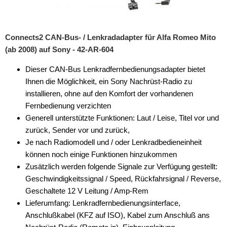
für Chrysler
für Citroen
Connects2 CAN-Bus- / Lenkradadapter für Alfa Romeo Mito
(ab 2008) auf Sony - 42-AR-604
für DAF
Dieser CAN-Bus Lenkradfernbedienungsadapter bietet
für Dodge
Ihnen die Möglichkeit, ein Sony Nachrüst-Radio zu
für Fiat
installieren, ohne auf den Komfort der vorhandenen
Fernbedienung verzichten
für Ford
Generell unterstützte Funktionen: Laut / Leise, Titel vor und
zurück, Sender vor und zurück,
für General Motors
Je nach Radiomodell und / oder Lenkradbedieneinheit
für Honda
können noch einige Funktionen hinzukommen
Zusätzlich werden folgende Signale zur Verfügung gestellt:
für Hyundai
Geschwindigkeitssignal / Speed, Rückfahrsignal / Reverse,
Geschaltete 12 V Leitung / Amp-Rem
für Iveco
Lieferumfang: Lenkradfernbedienungsinterface,
für Jeep
Anschlußkabel (KFZ auf ISO), Kabel zum Anschluß ans