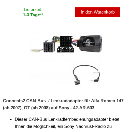
Marderschutz
Lieferzeit:
In den Warenkorb
1-3 Tage
**
Multimediainterface
Parkscheiben
Radioadapter
Radioblenden
Radioeinbausets
Radiorahmen
SD-Adapter
Stromversorgung
Connects2 CAN-Bus- / Lenkradadapter für Alfa Romeo 147
(ab 2007), GT (ab 2008) auf Sony - 42-AR-603
Subwoofer-Zubehör
Dieser CAN-Bus Lenkradfernbedienungsadapter bietet
USB-Adapter
Ihnen die Möglichkeit, ein Sony Nachrüst-Radio zu