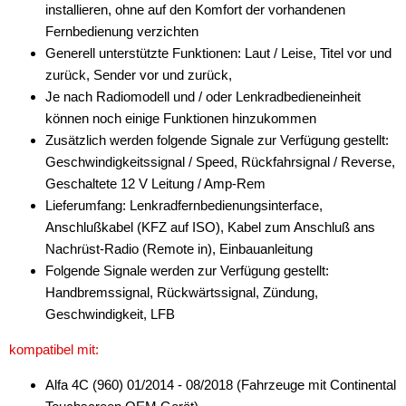
installieren, ohne auf den Komfort der vorhandenen
Fernbedienung verzichten
für Valtra
Generell unterstützte Funktionen: Laut / Leise, Titel vor und
für Volvo
zurück, Sender vor und zurück,
Je nach Radiomodell und / oder Lenkradbedieneinheit
für VW
können noch einige Funktionen hinzukommen
Zusätzlich werden folgende Signale zur Verfügung gestellt:
Universal
Geschwindigkeitssignal / Speed, Rückfahrsignal / Reverse,
Cinch-Kabel
Geschaltete 12 V Leitung / Amp-Rem
Lieferumfang: Lenkradfernbedienungsinterface,
DAB+
Anschlußkabel (KFZ auf ISO), Kabel zum Anschluß ans
Nachrüst-Radio (Remote in), Einbauanleitung
Entriegelung
Folgende Signale werden zur Verfügung gestellt:
Entstörmaterial
Handbremssignal, Rückwärtssignal, Zündung,
Geschwindigkeit, LFB
Ersatzteile
kompatibel mit:
Fahrzeughalter
Alfa 4C (960) 01/2014 - 08/2018 (Fahrzeuge mit Continental
Fernbedienungen