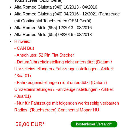
Touchscreen OEM Gerät)
Alfa Romeo Giuletta (940) 10/2013 - 04/2016
Freischaltmodule
Alfa Romeo Giuletta (940) 04/2016 - 12/2021 (Fahrzeuge
Freisprechadapter
mit Continental Touchscreen OEM Gerät)
Alfa Romeo MiTo (955) 12/2013 - 08/2016
Frequenzweichen
Alfa Romeo MiTo (955) 08/2016 - 08/2018
Hinweis:
Handyhalterungen
- CAN Bus
iPod
- Anschluss: 52 Pin Fiat Stecker
- Datum/Uhrzeiteinstellung nicht unterstützt (Datum /
kabellos Laden
Uhrzeiteinstellungen / Fahrzeugeinstellungen - Artikel:
43uar01)
Lautsprecheradapter
- Fahrzeugeinstellungen nicht unterstützt (Datum /
Lautsprechereinbauset
Uhrzeiteinstellungen / Fahrzeugeinstellungen - Artikel:
43uar01)
Lautsprecherkabel
- Nur für Fahrzeuge mit folgenden werksseitig verbauten
Radios: (Touchscreen) Continental Mopar HU
Lautsprecherringe
Lenkradadapter
58,00 EUR*
kostenloser Versand
**