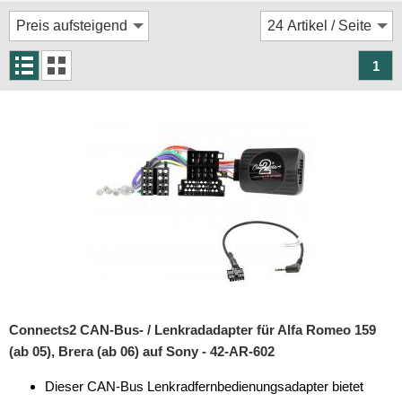
Rückfahrsysteme
Soundprozessoren
1
Subwoofer
Verstärker
Zubehör
Aktivsystemadapter
Antennenadapter
Antennenkabel
Antennensplitter
Antennenstab
Connects2 CAN-Bus- / Lenkradadapter für Alfa Romeo 159
(ab 05), Brera (ab 06) auf Sony - 42-AR-602
Antennenstecker
Dieser CAN-Bus Lenkradfernbedienungsadapter bietet
Antennenverstärker