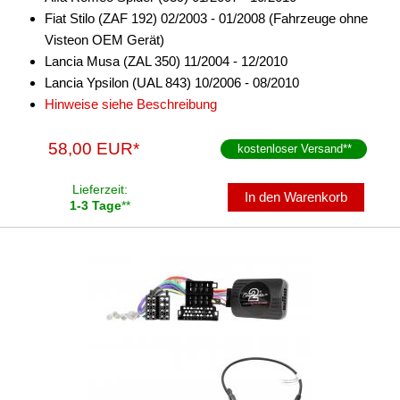
Fiat Stilo (ZAF 192) 02/2003 - 01/2008 (Fahrzeuge ohne
Dynavin
Visteon OEM Gerät)
Lancia Musa (ZAL 350) 11/2004 - 12/2010
JVC
Lancia Ypsilon (UAL 843) 10/2006 - 08/2010
Kenwood
Hinweise siehe Beschreibung
Pioneer
58,00 EUR*
kostenloser Versand
**
Sony
Lieferzeit:
In den Warenkorb
Zenec
1-3 Tage
**
Tachosignal
Zündungssignal
für Audi
für BMW
für Chevrolet