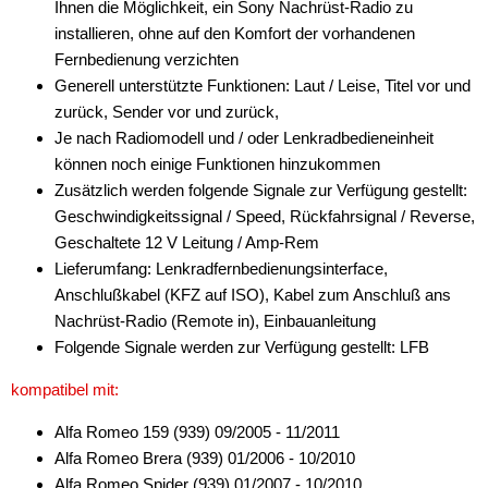
Ihnen die Möglichkeit, ein Sony Nachrüst-Radio zu
installieren, ohne auf den Komfort der vorhandenen
Antennenzubehör
Fernbedienung verzichten
Aux-In-Adapter
Generell unterstützte Funktionen: Laut / Leise, Titel vor und
zurück, Sender vor und zurück,
Bluetooth
Je nach Radiomodell und / oder Lenkradbedieneinheit
können noch einige Funktionen hinzukommen
CAN-BUS-Adapter
Zusätzlich werden folgende Signale zur Verfügung gestellt:
für Alfa Romeo
Geschwindigkeitssignal / Speed, Rückfahrsignal / Reverse,
Geschaltete 12 V Leitung / Amp-Rem
alle Signale
Lieferumfang: Lenkradfernbedienungsinterface,
Anschlußkabel (KFZ auf ISO), Kabel zum Anschluß ans
alle Signale + LFB
Nachrüst-Radio (Remote in), Einbauanleitung
Alpine
Folgende Signale werden zur Verfügung gestellt: LFB
Blaupunkt
kompatibel mit:
Alfa Romeo 159 (939) 09/2005 - 11/2011
China HU
Alfa Romeo Brera (939) 01/2006 - 10/2010
Clarion
Alfa Romeo Spider (939) 01/2007 - 10/2010