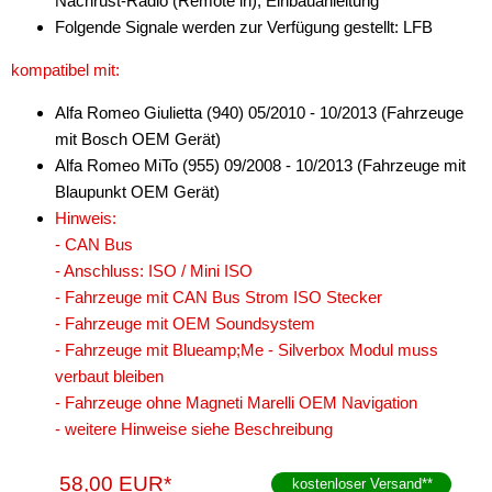
Nachrüst-Radio (Remote in), Einbauanleitung
für John Deere
Folgende Signale werden zur Verfügung gestellt: LFB
für KIA
kompatibel mit:
für Lamborghini
Alfa Romeo Giulietta (940) 05/2010 - 10/2013 (Fahrzeuge
mit Bosch OEM Gerät)
für Lancia
Alfa Romeo MiTo (955) 09/2008 - 10/2013 (Fahrzeuge mit
für Land Rover
Blaupunkt OEM Gerät)
Hinweis:
für Lincoln
- CAN Bus
- Anschluss: ISO / Mini ISO
für MAN
- Fahrzeuge mit CAN Bus Strom ISO Stecker
für Mazda
- Fahrzeuge mit OEM Soundsystem
- Fahrzeuge mit Blueamp;Me - Silverbox Modul muss
für Mercedes
verbaut bleiben
- Fahrzeuge ohne Magneti Marelli OEM Navigation
für Mercury
- weitere Hinweise siehe Beschreibung
für Mini
58,00 EUR*
kostenloser Versand
**