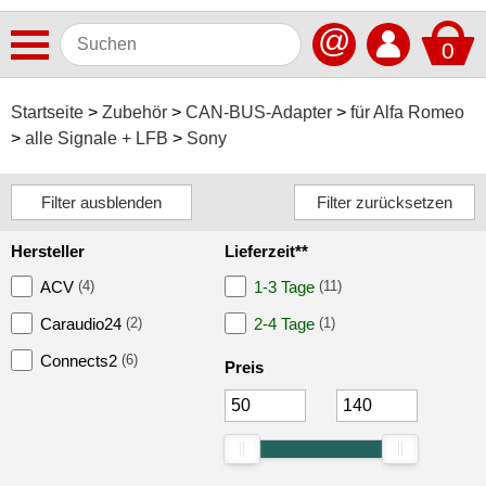
@
0
Antennen
Startseite
Zubehör
CAN-BUS-Adapter
für Alfa Romeo
alle Signale + LFB
Sony
Autoradios
Dashcams
Elektromobilität
Hersteller
Lieferzeit**
Freisprechanlagen
ACV
(4)
1-3 Tage
(11)
Lautsprecher
Caraudio24
(2)
2-4 Tage
(1)
Multimedia
Connects2
(6)
Preis
Navigationssoftware
Navigationssysteme