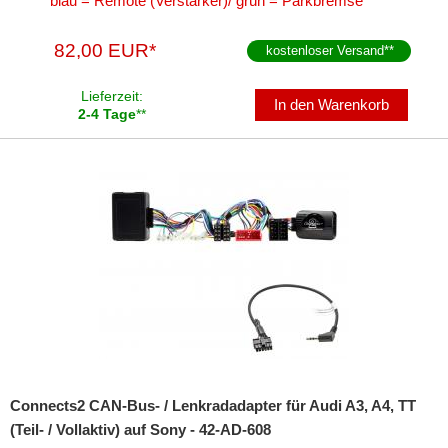
blau = Remote (Verstärker)/ grün = Parkbremse
82,00 EUR*
kostenloser Versand
**
Lieferzeit:
In den Warenkorb
2-4 Tage
**
Connects2 CAN-Bus- / Lenkradadapter für Audi A3, A4, TT
(Teil- / Vollaktiv) auf Sony - 42-AD-608