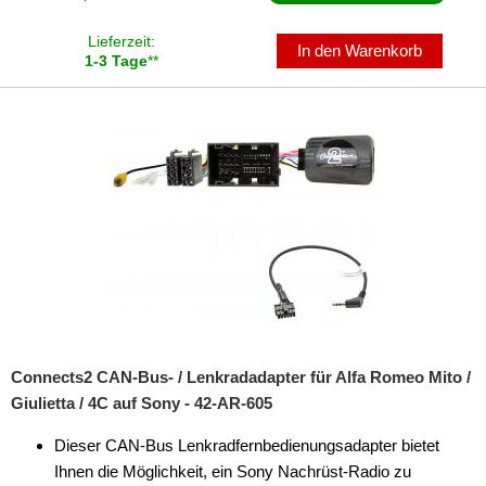
für Mitsubishi
Lieferzeit:
für Nissan
In den Warenkorb
1-3 Tage
**
für Opel
für Peugeot
für Porsche
für Renault
für Saab
für Scania
für Seat
Connects2 CAN-Bus- / Lenkradadapter für Alfa Romeo Mito /
für Skoda
Giulietta / 4C auf Sony - 42-AR-605
für Smart
Dieser CAN-Bus Lenkradfernbedienungsadapter bietet
Ihnen die Möglichkeit, ein Sony Nachrüst-Radio zu
für Toyota