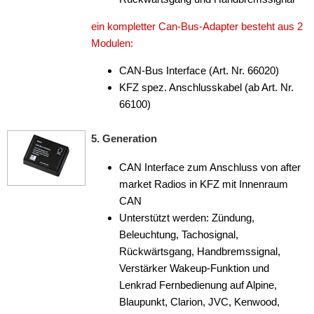
Antennenzubehör
ein kompletter Can-Bus-Adapter besteht aus 2
Modulen:
Aux-In-Adapter
CAN-Bus Interface (Art. Nr. 66020)
Bluetooth
KFZ spez. Anschlusskabel (ab Art. Nr.
66100)
CAN-BUS-Adapter
für Alfa Romeo
5. Generation
für Audi
CAN Interface zum Anschluss von after
market Radios in KFZ mit Innenraum
für BMW
CAN
Unterstützt werden: Zündung,
für Chevrolet
Beleuchtung, Tachosignal,
für Chrysler
Rückwärtsgang, Handbremssignal,
Verstärker Wakeup-Funktion und
für Citroen
Lenkrad Fernbedienung auf Alpine,
Blaupunkt, Clarion, JVC, Kenwood,
für DAF