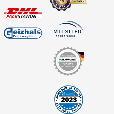
Cinch-Kabel
DAB+
Entriegelung
Entstörmaterial
Ersatzteile
Fahrzeughalter
Fernbedienungen
Freischaltmodule
Freisprechadapter
Frequenzweichen
Handyhalterungen