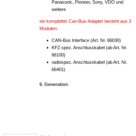
Panasonic, Pioneer, Sony, VDO und
für Dodge
weitere
für Fiat
ein kompletter Can-Bus-Adapter besteht aus 3
Modulen:
für Ford
CAN-Bus Interface (Art. Nr. 66030)
für General Motors
KFZ spez. Anschlusskabel (ab Art. Nr.
66100)
für Honda
radiospez. Anschlusskabel (ab Art. Nr.
für Hyundai
66401)
für Iveco
6. Generation
für Jeep
für John Deere
für KIA
für Lamborghini