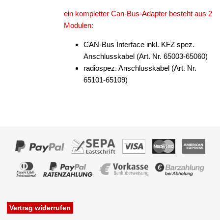
für Peugeot
ein kompletter Can-Bus-Adapter besteht aus 2
Modulen:
für Porsche
CAN-Bus Interface inkl. KFZ spez.
für Renault
Anschlusskabel (Art. Nr. 65003-65060)
für Saab
radiospez. Anschlusskabel (Art. Nr.
65101-65109)
für Scania
für Seat
für Skoda
für Smart
für Toyota
für Valtra
für Volvo
Vertrag widerrufen