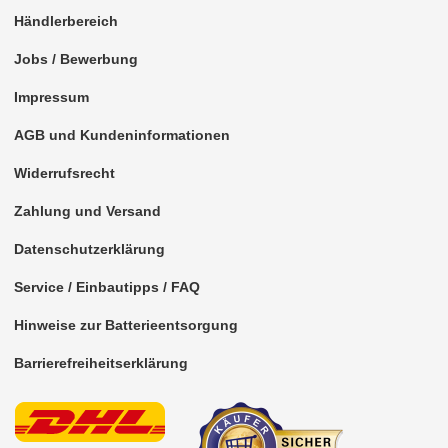
für VW
Händlerbereich
Universal
Jobs / Bewerbung
ACV
Impressum
Caraudio-Systems
AGB und Kundeninformationen
Dietz
Widerrufsrecht
3. Generation
Zahlung und Versand
4. Generation
Datenschutzerklärung
5. Generation
Service / Einbautipps / FAQ
6. Generation
Hinweise zur Batterieentsorgung
Barrierefreiheitserklärung
10. Generation
Blue Generation
Kenwood