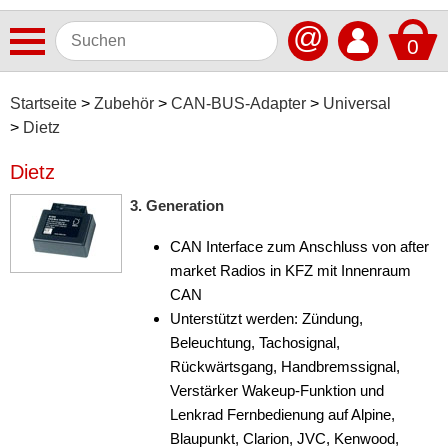
@
0
Antennen
Startseite
Zubehör
CAN-BUS-Adapter
Universal
Dietz
Autoradios
Dietz
Dashcams
3. Generation
Elektromobilität
CAN Interface zum Anschluss von after
Freisprechanlagen
market Radios in KFZ mit Innenraum
Lautsprecher
CAN
Unterstützt werden: Zündung,
Multimedia
Beleuchtung, Tachosignal,
Rückwärtsgang, Handbremssignal,
Navigationssoftware
Verstärker Wakeup-Funktion und
Navigationssysteme
Lenkrad Fernbedienung auf Alpine,
Blaupunkt, Clarion, JVC, Kenwood,