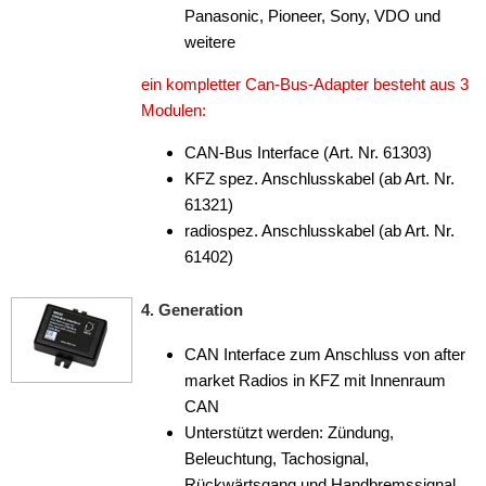
Rückfahrsysteme
Panasonic, Pioneer, Sony, VDO und
weitere
Soundprozessoren
ein kompletter Can-Bus-Adapter besteht aus 3
Subwoofer
Modulen:
Verstärker
CAN-Bus Interface (Art. Nr. 61303)
Zubehör
KFZ spez. Anschlusskabel (ab Art. Nr.
61321)
Aktivsystemadapter
radiospez. Anschlusskabel (ab Art. Nr.
61402)
Antennenadapter
Antennenkabel
4. Generation
Antennensplitter
CAN Interface zum Anschluss von after
market Radios in KFZ mit Innenraum
Antennenstab
CAN
Unterstützt werden: Zündung,
Antennenstecker
Beleuchtung, Tachosignal,
Antennenverstärker
Rückwärtsgang und Handbremssignal