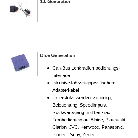
10. Generation
für Lancia
für Land Rover
für Lincoln
für MAN
Blue Generation
für Mazda
für Mercedes
Can-Bus Lenkradfernbedienungs-
Interface
für Mercury
inklusive fahrzeugspezifischem
Adapterkabel
für Mini
Unterstützt werden: Zündung,
für Mitsubishi
Beleuchtung, Speedimpuls,
Rückwärtsgang und Lenkrad
für Nissan
Fernbedienung auf Alpine, Blaupunkt,
Clarion, JVC, Kenwood, Panasonic,
für Opel
Pioneer, Sony, Zenec