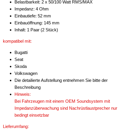
Belastbarkeit: 2 x 50/100 Watt RMS/MAX
Impedanz: 4 Ohm
Kicker
Einbautiefe: 52 mm
Match
Einbauöffnung: 145 mm
Inhalt: 1 Paar (2 Stück)
MB Quart
kompatibel mit:
Musway
Bugatti
Pioneer
Seat
Skoda
Recoil
Volkswagen
Renegade
Die detailierte Aufstellung entnehmen Sie bitte der
Beschreibung
Rockford Fosgate
Hinweis:
Bei Fahrzeugen mit einem OEM Soundsystem mit
Stinger
Impedanzüberwachung sind Nachrüstlaustprecher nur
KfZ-spezifisch
bedingt einsetzbar
Lieferumfang:
für Audi