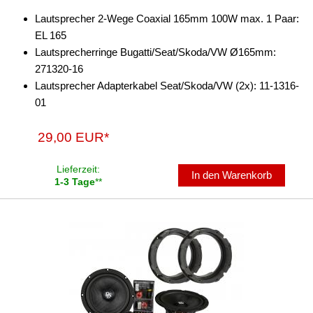
Lautsprecher 2-Wege Coaxial 165mm 100W max. 1 Paar:
für BMW
EL 165
für Bugatti
Lautsprecherringe Bugatti/Seat/Skoda/VW Ø165mm:
271320-16
für Citroen
Lautsprecher Adapterkabel Seat/Skoda/VW (2x): 11-1316-
01
für Dacia
für Fiat
29,00 EUR*
für Ford
Lieferzeit:
In den Warenkorb
1-3 Tage
**
für Harley-Davidson
für Honda
für Hyundai
für Iveco
für Kia