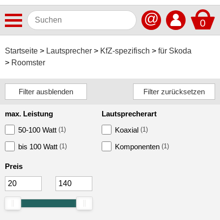
@
0
Antennen
Startseite
Lautsprecher
KfZ-spezifisch
für Skoda
Roomster
Autoradios
Dashcams
Elektromobilität
max. Leistung
Lautsprecherart
Freisprechanlagen
50-100 Watt
(1)
Koaxial
(1)
Lautsprecher
bis 100 Watt
(1)
Komponenten
(1)
ACV
Preis
Alpine
Audison