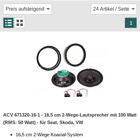
Autotek
Blaupunkt
1
Crunch
Dietz
DLS
ESX
Focal
Ground Zero
Helix
Hertz
ACV 671320-16-1 - 16,5 cm 2-Wege-Lautsprecher mit 100 Watt
(RMS: 50 Watt) - für Seat, Skoda, VW
Hifonics
16,5 cm 2-Wege Koaxial-System
JBL