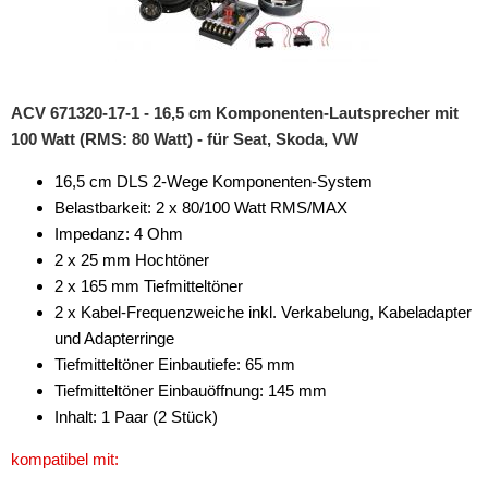
für MAN
für Mazda
für Mercedes-Benz
ACV 671320-17-1 - 16,5 cm Komponenten-Lautsprecher mit
100 Watt (RMS: 80 Watt) - für Seat, Skoda, VW
für MINI
16,5 cm DLS 2-Wege Komponenten-System
für Nissan
Belastbarkeit: 2 x 80/100 Watt RMS/MAX
Impedanz: 4 Ohm
für Opel
2 x 25 mm Hochtöner
für Peugeot
2 x 165 mm Tiefmitteltöner
2 x Kabel-Frequenzweiche inkl. Verkabelung, Kabeladapter
für Renault
und Adapterringe
Tiefmitteltöner Einbautiefe: 65 mm
für Seat
Tiefmitteltöner Einbauöffnung: 145 mm
für Skoda
Inhalt: 1 Paar (2 Stück)
Citigo
kompatibel mit: