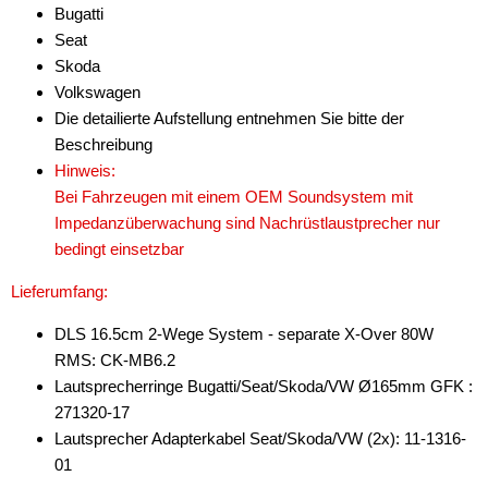
Bugatti
Fabia
Seat
Kodiaq
Skoda
Volkswagen
Octavia
Die detailierte Aufstellung entnehmen Sie bitte der
Beschreibung
Rapid
Hinweis:
Roomster
Bei Fahrzeugen mit einem OEM Soundsystem mit
Impedanzüberwachung sind Nachrüstlaustprecher nur
für Smart
bedingt einsetzbar
für Tesla
Lieferumfang:
für Toyota
DLS 16.5cm 2-Wege System - separate X-Over 80W
RMS: CK-MB6.2
für Volkswagen
Lautsprecherringe Bugatti/Seat/Skoda/VW Ø165mm GFK :
für Volvo
271320-17
Lautsprecher Adapterkabel Seat/Skoda/VW (2x): 11-1316-
Multimedia
01