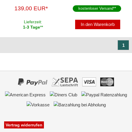
Navigationssoftware
139,00 EUR*
kostenloser Versand
**
Navigationssysteme
Lieferzeit:
In den Warenkorb
Rückfahrsysteme
1-3 Tage
**
Soundprozessoren
1
Subwoofer
Verstärker
Zubehör
Vertrag widerrufen