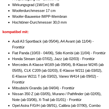
Wirkungsgrad (1W/1m) 90 dB
Kicker
Wooferdurchmesser 17 cm
Woofer-Bauweise IMPP-Membran
Match
Hochtöner-Durchmesser 30,0 mm
MB Quart
kompatibel mit:
Musway
Audi A3 Sportback (ab 05/04), A4 Avant (ab 11/04) -
Fronttür
Pioneer
Fiat Panda (10/03 - 04/06), Stilo Kombi (ab 11/04) - Fronttür
Recoil
Honda Stream (ab 07/02), Jazz (ab 02/03) - Fronttür
Mercedes A-Klasse W169 (ab 09/04), B-Klasse W245 (ab
Renegade
05/05), CLK C209 (ab 02/03), E-Klasse W211 (ab 03/02),
E-Klasse W211 T (ab 03/02), Vaneo W414 (ab 09/02) -
Rockford Fosgate
Fronttür
Stinger
Mitsubishi Grandis (ab 04/04) - Fronttür
Nissan 350 Z (ab 03/05), Murano / Pathfinder (ab 02/05),
KfZ-spezifisch
Note (ab 03/06), X-Trail (ab 01/01) - Fronttür
Opel Astra F/G/H (ab 08/91), Calibra (ab 07/90), Combo
für Audi