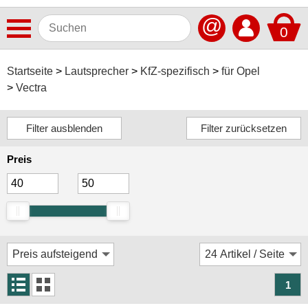
@
0
Antennen
Startseite
Lautsprecher
KfZ-spezifisch
für Opel
Vectra
Autoradios
Dashcams
Elektromobilität
Preis
Freisprechanlagen
Lautsprecher
ACV
Alpine
Audison
1