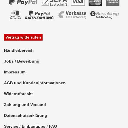
für MAN
für Mazda
für Mercedes-Benz
Vertrag widerrufen
für MINI
Händlerbereich
für Nissan
Jobs / Bewerbung
für Opel
Impressum
Adam
AGB und Kundeninformationen
Astra
Widerrufsrecht
Calibra
Zahlung und Versand
Cascada
Datenschutzerklärung
Corsa
Service / Einbautipps / FAQ