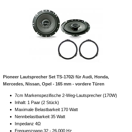
Autotek
Blaupunkt
Crunch
Dietz
DLS
ESX
Focal
Pioneer Lautsprecher Set TS-1702i für Audi, Honda,
Mercedes, Nissan, Opel - 165 mm - vordere Türen
Ground Zero
7cm Markenspezifische 2-Weg-Lautsprecher (170W)
Helix
Inhalt: 1 Paar (2 Stück)
Hertz
Maximale Belastbarkeit 170 Watt
Nennbelastbarkeit 35 Watt
Hifonics
Impedanz 4Ω
Frequenzgang 32 - 26.000 Hz
JBL