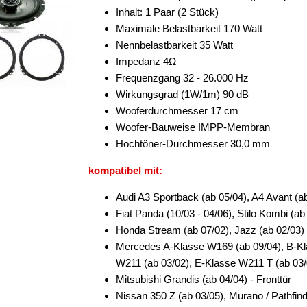
Inhalt: 1 Paar (2 Stück)
Maximale Belastbarkeit 170 Watt
Nennbelastbarkeit 35 Watt
Impedanz 4Ω
Frequenzgang 32 - 26.000 Hz
Wirkungsgrad (1W/1m) 90 dB
Wooferdurchmesser 17 cm
Woofer-Bauweise IMPP-Membran
Hochtöner-Durchmesser 30,0 mm
kompatibel mit:
Audi A3 Sportback (ab 05/04), A4 Avant (ab
Fiat Panda (10/03 - 04/06), Stilo Kombi (ab 
Honda Stream (ab 07/02), Jazz (ab 02/03) 
Mercedes A-Klasse W169 (ab 09/04), B-Kl
W211 (ab 03/02), E-Klasse W211 T (ab 03/
Mitsubishi Grandis (ab 04/04) - Fronttür
Nissan 350 Z (ab 03/05), Murano / Pathfinde