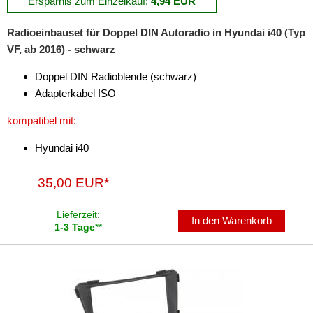
Ersparnis zum Einzelkauf:
4,94 EUR
für Pontiac
Radioeinbauset für Doppel DIN Autoradio in Hyundai i40 (Typ
für Porsche
VF, ab 2016) - schwarz
für Ram
Doppel DIN Radioblende (schwarz)
für Renault
Adapterkabel ISO
kompatibel mit:
für Rover
Hyundai i40
für Saab
für Saturn
35,00 EUR*
für Scania
Lieferzeit:
In den Warenkorb
1-3 Tage
**
für Scion
für Seat
für Skoda