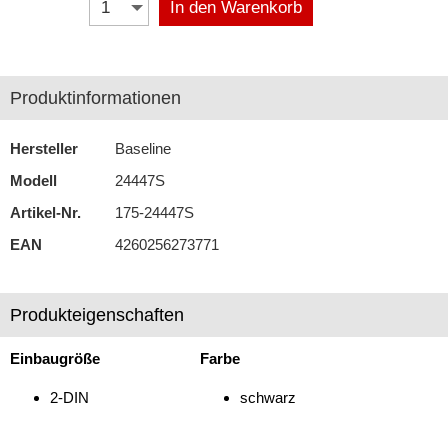
In den Warenkorb
Antennenzubehör
Aux-In-Adapter
Produktinformationen
Bluetooth
Hersteller
Baseline
CAN-BUS-Adapter
Modell
24447S
Cinch-Kabel
Artikel-Nr.
175-24447S
DAB+
EAN
4260256273771
Entriegelung
Produkteigenschaften
Entstörmaterial
Ersatzteile
Einbaugröße
Farbe
Fahrzeughalter
2-DIN
schwarz
Fernbedienungen