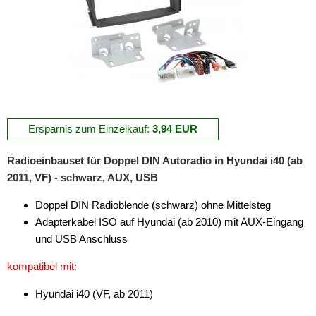
für Smart
für Ssangyong
für Subaru
für Suzuki
für Toyota
Ersparnis zum Einzelkauf:
3,94 EUR
für Volkswagen
Radioeinbauset für Doppel DIN Autoradio in Hyundai i40 (ab
für Volvo
2011, VF) - schwarz, AUX, USB
Universal
Doppel DIN Radioblende (schwarz) ohne Mittelsteg
Adapterkabel ISO auf Hyundai (ab 2010) mit AUX-Eingang
Radioeinbausets
und USB Anschluss
Radiorahmen
kompatibel mit:
SD-Adapter
Hyundai i40 (VF, ab 2011)
Stromversorgung