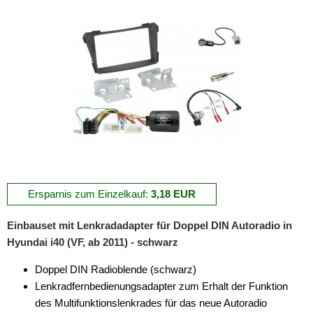
für Harley Davidson
für Honda
für Hummer
für Hyundai
Accent
Azera
Elantra
Ersparnis zum Einzelkauf:
3,18 EUR
Entourage
Einbauset mit Lenkradadapter für Doppel DIN Autoradio in
Genesis
Hyundai i40 (VF, ab 2011) - schwarz
Grandeur
Doppel DIN Radioblende (schwarz)
H1
Lenkradfernbedienungsadapter zum Erhalt der Funktion
des Multifunktionslenkrades für das neue Autoradio
H350