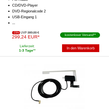
CD/DVD-Player
DVD-Regionalcode 2
USB-Eingang 1
...
UVP
389,00 €
-23%
kostenloser Versand
**
299,24 EUR*
Lieferzeit:
In den Warenkorb
1-3 Tage
**