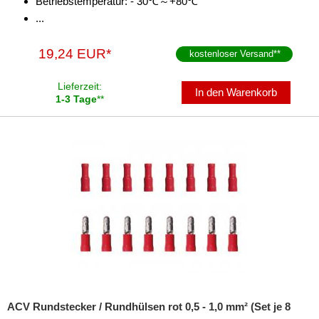
Betriebstemperatur: - 30℃～+80℃
...
19,24 EUR*
kostenloser Versand
**
Lieferzeit:
In den Warenkorb
1-3 Tage
**
ACV Rundstecker / Rundhülsen rot 0,5 - 1,0 mm² (Set je 8