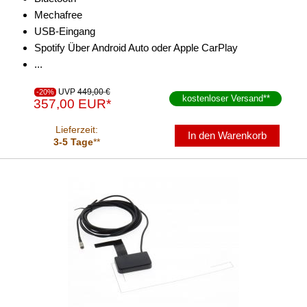
Mechafree
USB-Eingang
Spotify Über Android Auto oder Apple CarPlay
...
UVP
449,00 €
-20%
kostenloser Versand
**
357,00 EUR*
Lieferzeit:
In den Warenkorb
3-5 Tage
**