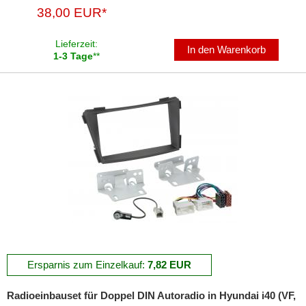
38,00 EUR*
Subwoofer-Zubehör
Lieferzeit:
In den Warenkorb
USB-Adapter
1-3 Tage
**
Verstärker-Zubehör
Vorverstärkeradapter
Wechsler-Zubehör
Werkstatt
Ersparnis zum Einzelkauf:
7,82 EUR
Radioeinbauset für Doppel DIN Autoradio in Hyundai i40 (VF,