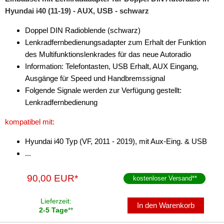
für Chevrolet
Hyundai i40 (11-19) - AUX, USB - schwarz
für Chrysler
Doppel DIN Radioblende (schwarz)
Lenkradfernbedienungsadapter zum Erhalt der Funktion
für Citroen
des Multifunktionslenkrades für das neue Autoradio
für Dacia
Information: Telefontasten, USB Erhalt, AUX Eingang,
Ausgänge für Speed und Handbremssignal
für Daewoo
Folgende Signale werden zur Verfügung gestellt:
Lenkradfernbedienung
für Daihatsu
kompatibel mit:
für Dodge
Hyundai i40 Typ (VF, 2011 - 2019), mit Aux-Eing. & USB
für Eagle
...
für Fiat
90,00 EUR*
kostenloser Versand
**
für Ford
Lieferzeit:
In den Warenkorb
für GMC
2-5 Tage
**