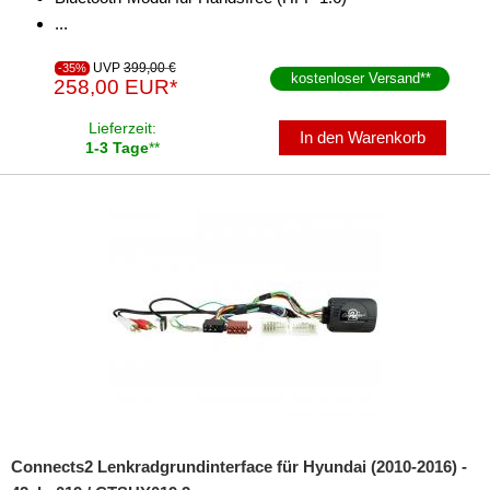
...
UVP
399,00 €
-35%
kostenloser Versand
**
258,00 EUR*
Lieferzeit:
In den Warenkorb
1-3 Tage
**
Connects2 Lenkradgrundinterface für Hyundai (2010-2016) -