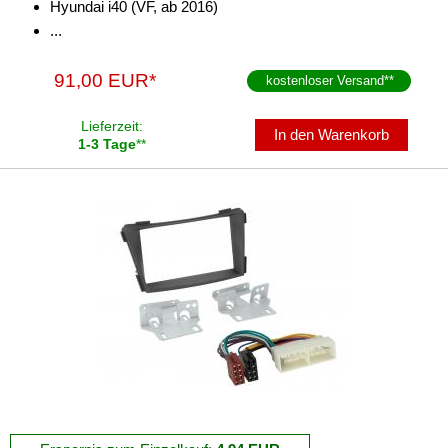
Hyundai i40 (VF, ab 2016)
für MAN
...
für Mazda
91,00 EUR*
kostenloser Versand
**
für Mercedes-Benz
Lieferzeit:
In den Warenkorb
für Mercury
1-3 Tage
**
für Mini
für Mitsubishi
für Nissan
für Oldsmobile
für Opel
für Peugeot
für Plymouth