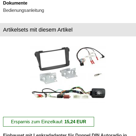
Dokumente
Marderschutz
Bedienungsanleitung
Multimediainterface
Artikelsets mit diesem Artikel
Parkscheiben
Radioadapter
Radioblenden
für Acura
für Alfa Romeo
für Audi
für BMW
für Buick
Ersparnis zum Einzelkauf:
15,24 EUR
für Cadillac
Einbauset mit Lenkradadapter für Doppel DIN Autoradio in