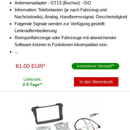
Antennenadapter - GT13 (Buchse) - ISO
Information: Telefontasten (je nach Fahrzeug und
i10
Nachrüstradio), Analog, Handbremssignal, Geschwindigkeit
i20
Folgende Signale werden zur Verfügung gestellt:
Lenkradfernbedienung
i30
Reimportfahrzeuge oder Fahrzeuge mit abweichender
Software können in Funktionen inkompatibel sein.
i40
...
IX20
81,00 EUR*
kostenloser Versand
**
IX35
Lieferzeit:
IX55
In den Warenkorb
2-5 Tage
**
Santa Fe
Sonata
Tucson
Veloster