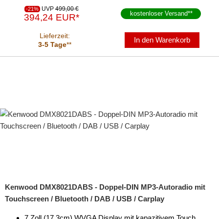
UVP
499,00 €
-21%
kostenloser Versand
**
394,24 EUR*
Lieferzeit:
In den Warenkorb
3-5 Tage
**
Kenwood DMX8021DABS - Doppel-DIN MP3-Autoradio mit
Touchscreen / Bluetooth / DAB / USB / Carplay
7 Zoll (17,3cm) WVGA Display mit kapazitivem Touch