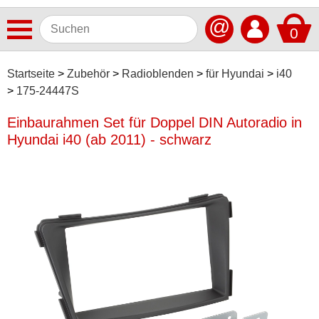
@
0
Antennen
Startseite
Zubehör
Radioblenden
für Hyundai
i40
175-24447S
Autoradios
Einbaurahmen Set für Doppel DIN Autoradio in
Dashcams
Hyundai i40 (ab 2011) - schwarz
Elektromobilität
Freisprechanlagen
Lautsprecher
Multimedia
Navigationssoftware
Navigationssysteme