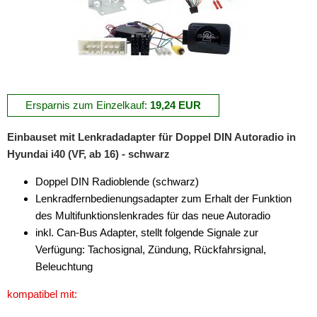
Veracruz
für Infiniti
für Isuzu
Ersparnis zum Einzelkauf:
für Iveco
19,24 EUR
für Jaguar
Einbauset mit Lenkradadapter für Doppel DIN Autoradio in
Hyundai i40 (VF, ab 16) - schwarz
für Jeep
Doppel DIN Radioblende (schwarz)
für Kia
Lenkradfernbedienungsadapter zum Erhalt der Funktion
des Multifunktionslenkrades für das neue Autoradio
für Lancia
inkl. Can-Bus Adapter, stellt folgende Signale zur
für Land Rover
Verfügung: Tachosignal, Zündung, Rückfahrsignal,
Beleuchtung
für Lexus
kompatibel mit:
für Lincoln