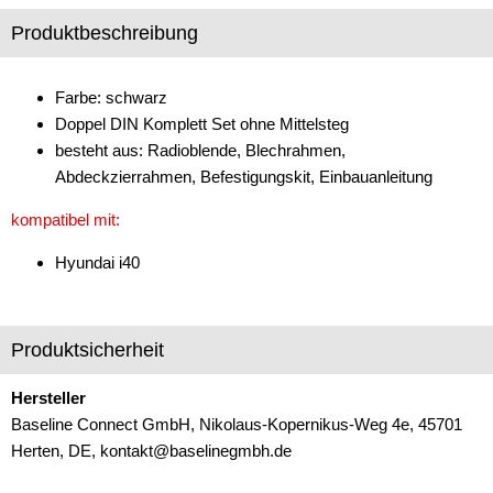
Produktbeschreibung
Freischaltmodule
Freisprechadapter
Farbe: schwarz
Frequenzweichen
Doppel DIN Komplett Set ohne Mittelsteg
besteht aus: Radioblende, Blechrahmen,
Handyhalterungen
Abdeckzierrahmen, Befestigungskit, Einbauanleitung
iPod
kompatibel mit:
kabellos Laden
Hyundai i40
Lautsprecheradapter
Lautsprechereinbauset
Produktsicherheit
Lautsprecherkabel
Hersteller
Baseline Connect GmbH, Nikolaus-Kopernikus-Weg 4e, 45701
Lautsprecherringe
Herten, DE, kontakt@baselinegmbh.de
Lenkradadapter