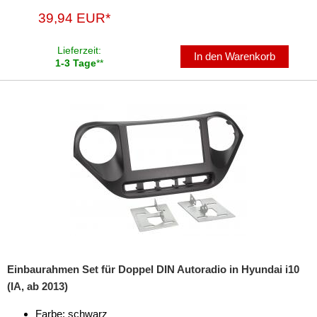
39,94 EUR*
Veracruz
für Infiniti
Lieferzeit:
In den Warenkorb
1-3 Tage
**
für Isuzu
für Iveco
für Jaguar
für Jeep
für Kia
für Lancia
für Land Rover
Einbaurahmen Set für Doppel DIN Autoradio in Hyundai i10
für Lexus
(IA, ab 2013)
für Lincoln
Farbe: schwarz