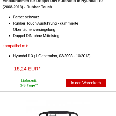
Einbaurahmen für Doppel DIN Autoradio in Hyundai i10
(2008-2013) - Rubber Touch
Antennenzubehör
Farbe: schwarz
Aux-In-Adapter
Rubber Touch Ausführung - gummierte
Oberflächenversiegelung
Bluetooth
Doppel DIN ohne Mittelsteg
CAN-BUS-Adapter
kompatibel mit:
Cinch-Kabel
Hyundai i10 (1.Generation, 03/2008 - 10/2013)
DAB+
18,24 EUR*
Entriegelung
Lieferzeit:
Entstörmaterial
In den Warenkorb
1-3 Tage
**
Ersatzteile
Fahrzeughalter
Fernbedienungen