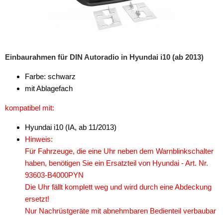
i10
i20
Einbaurahmen für DIN Autoradio in Hyundai i10 (ab 2013)
i30
Farbe: schwarz
i40
mit Ablagefach
IX20
kompatibel mit:
IX35
Hyundai i10 (IA, ab 11/2013)
IX55
Hinweis:
Für Fahrzeuge, die eine Uhr neben dem Warnblinkschalter
Santa Fe
haben, benötigen Sie ein Ersatzteil von Hyundai - Art. Nr.
93603-B4000PYN
Sonata
Die Uhr fällt komplett weg und wird durch eine Abdeckung
Tucson
ersetzt!
Nur Nachrüstgeräte mit abnehmbaren Bedienteil verbaubar
Veloster