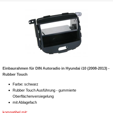
Marderschutz
Multimediainterface
Parkscheiben
Radioadapter
Radioblenden
für Acura
für Alfa Romeo
Einbaurahmen für DIN Autoradio in Hyundai i10 (2008-2013) -
Rubber Touch
für Audi
Farbe: schwarz
für BMW
Rubber Touch Ausführung - gummierte
für Buick
Oberflächenversiegelung
mit Ablagefach
für Cadillac
kompatibel mit: