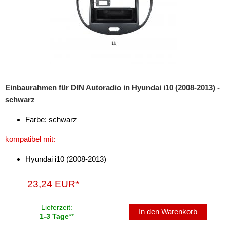
Freischaltmodule
Freisprechadapter
Frequenzweichen
Handyhalterungen
Einbaurahmen für DIN Autoradio in Hyundai i10 (2008-2013) -
iPod
schwarz
kabellos Laden
Farbe: schwarz
Lautsprecheradapter
kompatibel mit:
Lautsprechereinbauset
Hyundai i10 (2008-2013)
Lautsprecherkabel
23,24 EUR*
Lautsprecherringe
Lieferzeit:
In den Warenkorb
1-3 Tage
**
Lenkradadapter