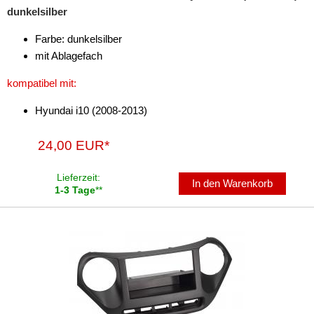
für Harley Davidson
dunkelsilber
für Honda
Farbe: dunkelsilber
mit Ablagefach
für Hummer
kompatibel mit:
für Hyundai
Hyundai i10 (2008-2013)
Accent
Azera
24,00 EUR*
Elantra
Lieferzeit:
In den Warenkorb
1-3 Tage
**
Entourage
Genesis
Grandeur
H1
H350