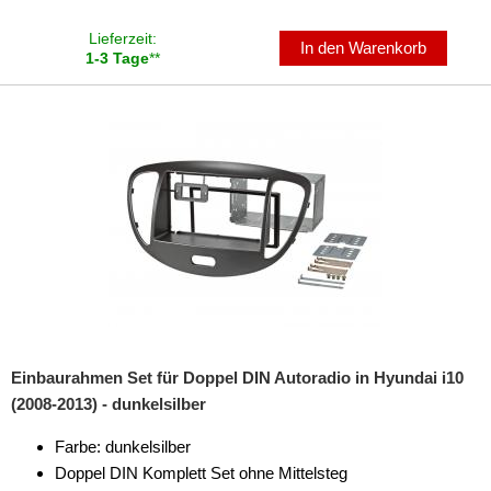
für Smart
Lieferzeit:
In den Warenkorb
für Ssangyong
1-3 Tage
**
für Subaru
für Suzuki
für Toyota
für Volkswagen
für Volvo
Universal
Radioeinbausets
Einbaurahmen Set für Doppel DIN Autoradio in Hyundai i10
Radiorahmen
(2008-2013) - dunkelsilber
SD-Adapter
Farbe: dunkelsilber
Doppel DIN Komplett Set ohne Mittelsteg
Stromversorgung