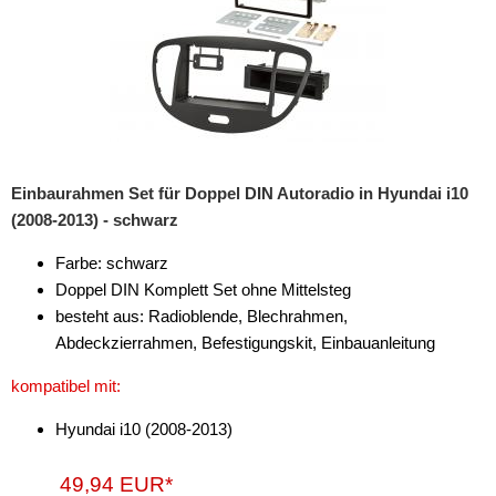
für Pontiac
für Porsche
für Ram
für Renault
für Rover
Einbaurahmen Set für Doppel DIN Autoradio in Hyundai i10
(2008-2013) - schwarz
für Saab
Farbe: schwarz
für Saturn
Doppel DIN Komplett Set ohne Mittelsteg
besteht aus: Radioblende, Blechrahmen,
für Scania
Abdeckzierrahmen, Befestigungskit, Einbauanleitung
für Scion
kompatibel mit:
für Seat
Hyundai i10 (2008-2013)
für Skoda
49,94 EUR*