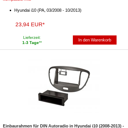
für Chevrolet
Hyundai i10 (PA, 03/2008 - 10/2013)
für Chrysler
23,94 EUR*
für Citroen
Lieferzeit:
für Dacia
In den Warenkorb
1-3 Tage
**
für Daewoo
für Daihatsu
für Dodge
für Eagle
für Fiat
für Ford
für GMC
Einbaurahmen für DIN Autoradio in Hyundai i10 (2008-2013) -