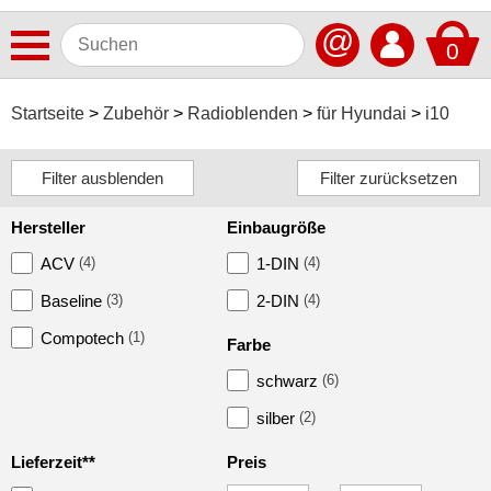
@
0
Antennen
Startseite
Zubehör
Radioblenden
für Hyundai
i10
Autoradios
Dashcams
Hersteller
Einbaugröße
Elektromobilität
ACV
(4)
1-DIN
(4)
Freisprechanlagen
Baseline
(3)
2-DIN
(4)
Lautsprecher
Compotech
(1)
Farbe
Multimedia
schwarz
(6)
Navigationssoftware
silber
(2)
Navigationssysteme
Lieferzeit**
Preis