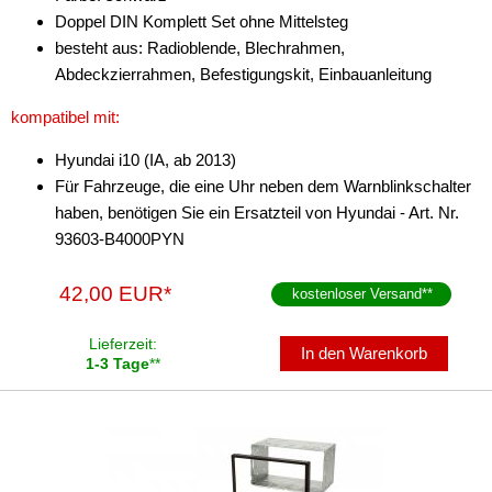
Doppel DIN Komplett Set ohne Mittelsteg
für MAN
besteht aus: Radioblende, Blechrahmen,
für Mazda
Abdeckzierrahmen, Befestigungskit, Einbauanleitung
für Mercedes-Benz
kompatibel mit:
für Mercury
Hyundai i10 (IA, ab 2013)
Für Fahrzeuge, die eine Uhr neben dem Warnblinkschalter
für Mini
haben, benötigen Sie ein Ersatzteil von Hyundai - Art. Nr.
93603-B4000PYN
für Mitsubishi
für Nissan
42,00 EUR*
kostenloser Versand
**
für Oldsmobile
Lieferzeit:
In den Warenkorb
1-3 Tage
**
für Opel
für Peugeot
für Plymouth