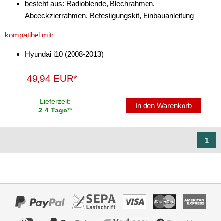
besteht aus: Radioblende, Blechrahmen,
Abdeckzierrahmen, Befestigungskit, Einbauanleitung
Subwoofer-Zubehör
kompatibel mit:
USB-Adapter
Hyundai i10 (2008-2013)
Verstärker-Zubehör
Vorverstärkeradapter
49,94 EUR*
Wechsler-Zubehör
Lieferzeit:
In den Warenkorb
2-4 Tage
**
Werkstatt
1