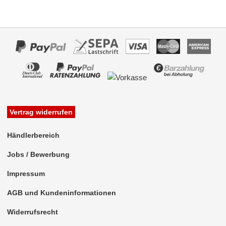
Rückfahrsysteme
Soundprozessoren
Subwoofer
Verstärker
Zubehör
Aktivsystemadapter
Vertrag widerrufen
Antennenadapter
Händlerbereich
Antennenkabel
Jobs / Bewerbung
Antennensplitter
Impressum
Antennenstab
AGB und Kundeninformationen
Antennenstecker
Widerrufsrecht
Antennenverstärker