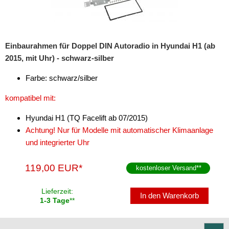
Freischaltmodule
Freisprechadapter
Einbaurahmen für Doppel DIN Autoradio in Hyundai H1 (ab
Frequenzweichen
2015, mit Uhr) - schwarz-silber
Handyhalterungen
Farbe: schwarz/silber
iPod
kompatibel mit:
kabellos Laden
Hyundai H1 (TQ Facelift ab 07/2015)
Achtung! Nur für Modelle mit automatischer Klimaanlage
Lautsprecheradapter
und integrierter Uhr
Lautsprechereinbauset
119,00 EUR*
kostenloser Versand
**
Lautsprecherkabel
Lieferzeit:
In den Warenkorb
Lautsprecherringe
1-3 Tage
**
Lenkradadapter