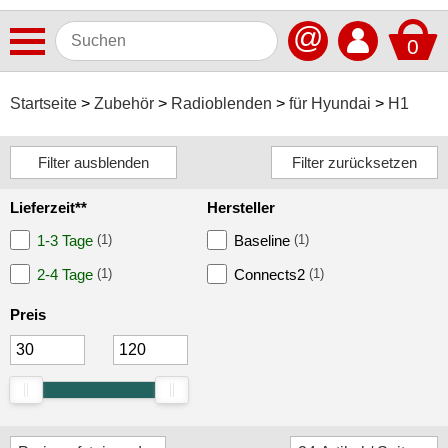
@
0
Antennen
Startseite
Zubehör
Radioblenden
für Hyundai
H1
Autoradios
Dashcams
Lieferzeit**
Hersteller
Elektromobilität
1-3 Tage
(1)
Baseline
(1)
Freisprechanlagen
2-4 Tage
(1)
Connects2
(1)
Lautsprecher
Preis
Multimedia
Navigationssoftware
Navigationssysteme