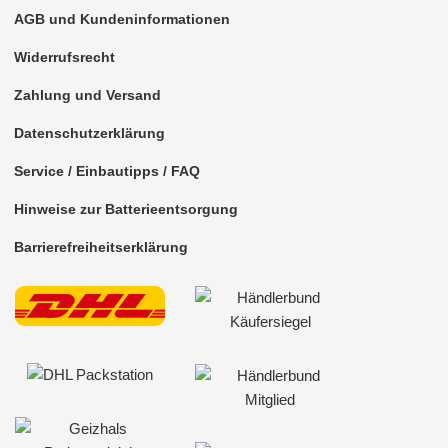
für Chevrolet
AGB und Kundeninformationen
für Chrysler
Widerrufsrecht
für Citroen
Zahlung und Versand
für Dacia
Datenschutzerklärung
Service / Einbautipps / FAQ
für Daewoo
Hinweise zur Batterieentsorgung
für Daihatsu
Barrierefreiheitserklärung
für Dodge
für Eagle
für Fiat
für Ford
für GMC