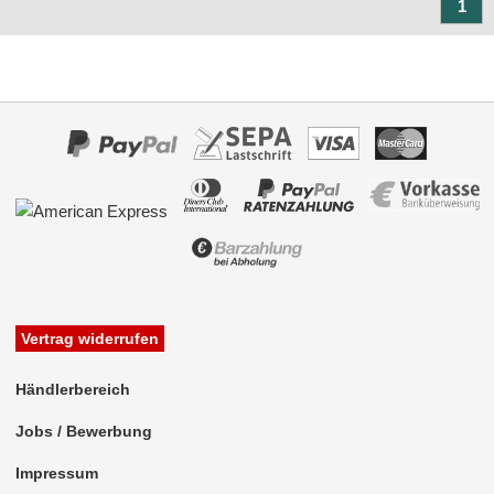
1
Marderschutz
Multimediainterface
Parkscheiben
Radioadapter
Radioblenden
für Acura
für Alfa Romeo
für Audi
Vertrag widerrufen
für BMW
Händlerbereich
für Buick
Jobs / Bewerbung
für Cadillac
Impressum