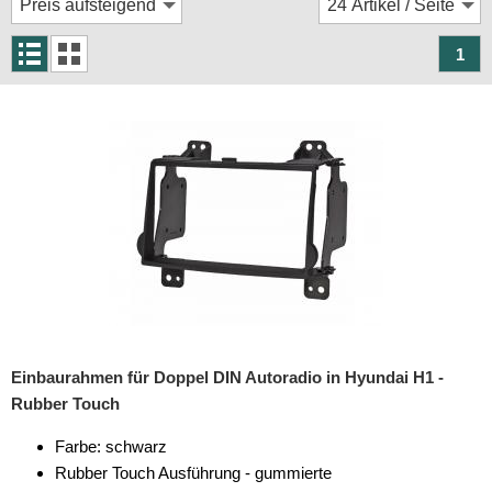
Rückfahrsysteme
Soundprozessoren
1
Subwoofer
Verstärker
Zubehör
Aktivsystemadapter
Antennenadapter
Antennenkabel
Antennensplitter
Einbaurahmen für Doppel DIN Autoradio in Hyundai H1 -
Antennenstab
Rubber Touch
Antennenstecker
Farbe: schwarz
Rubber Touch Ausführung - gummierte
Antennenverstärker