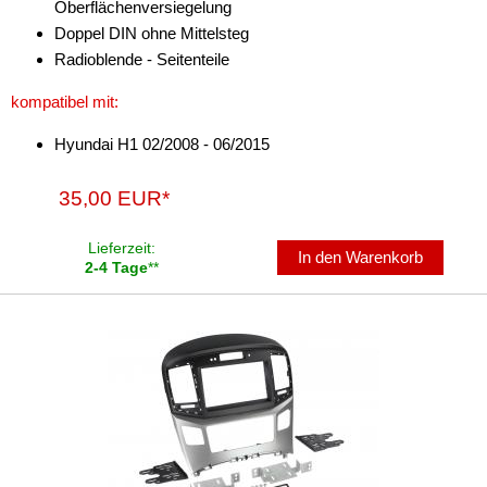
Oberflächenversiegelung
Doppel DIN ohne Mittelsteg
Antennenzubehör
Radioblende - Seitenteile
Aux-In-Adapter
kompatibel mit:
Bluetooth
Hyundai H1 02/2008 - 06/2015
CAN-BUS-Adapter
35,00 EUR*
Cinch-Kabel
Lieferzeit:
DAB+
In den Warenkorb
2-4 Tage
**
Entriegelung
Entstörmaterial
Ersatzteile
Fahrzeughalter
Fernbedienungen