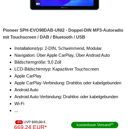
für Land Rover
für Lexus
für Lincoln
Pioneer SPH-EVO98DAB-UNI2 - Doppel-DIN MP3-Autoradio
mit Touchscreen / DAB / Bluetooth / USB
für MAN
Installationstyp: 2-DIN, Schwimmend, Modular
für Mazda
Navigation: Über Apple CarPlay, Über Android Auto
Bildschirmgröße: 9,0 Zoll
für Mercedes-Benz
LCD-Bildschirmtyp: Kapazitiver Touchscreen
für Mercury
Apple CarPlay
Apple CarPlay-Verbindung: Drahtlos oder kabelgebunden
für Mini
Android Auto
Android Auto-Verbindung: Drahtlos oder kabelgebunden
für Mitsubishi
Wi-Fi
für Nissan
...
für Oldsmobile
UVP
699,00 €
-4%
kostenloser Versand
**
669,24 EUR*