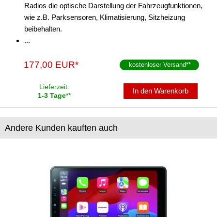
Radios die optische Darstellung der Fahrzeugfunktionen,
für Harley Davidson
wie z.B. Parksensoren, Klimatisierung, Sitzheizung
beibehalten.
für Honda
...
für Hummer
177,00 EUR*
kostenloser Versand
**
für Hyundai
Lieferzeit:
In den Warenkorb
für Infiniti
1-3 Tage
**
für Isuzu
Andere Kunden kauften auch
für Iveco
für Jaguar
für Jeep
für Kia
für Lancia