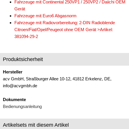
Fahrzeuge mit Continental 250VP1 / 250VP2 / Daiichi OEM
Marderschutz
Gerät
Fahrzeuge mit Euro6 Abgasnorm
Multimediainterface
Fahrzeuge mit Radiovorbereitung: 2-DIN Radioblende
Parkscheiben
Citroen/Fiat/Opel/Peugeot ohne OEM Gerät >Artikel:
381094-29-2
Radioadapter
Radioblenden
Produktsicherheit
für Acura
Hersteller
für Alfa Romeo
acv GmbH, Straßburger Allee 10-12, 41812 Erkelenz, DE,
info@acvgmbh.de
für Audi
für BMW
Dokumente
Bedienungsanleitung
für Buick
für Cadillac
Artikelsets mit diesem Artikel