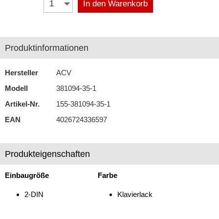
In den Warenkorb
Antennenzubehör
Aux-In-Adapter
Produktinformationen
Bluetooth
Hersteller
ACV
CAN-BUS-Adapter
Modell
381094-35-1
Cinch-Kabel
Artikel-Nr.
155-381094-35-1
DAB+
EAN
4026724336597
Entriegelung
Produkteigenschaften
Entstörmaterial
Ersatzteile
Einbaugröße
Farbe
Fahrzeughalter
2-DIN
Klavierlack
Fernbedienungen