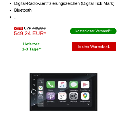
Digital-Radio-Zertifizierungszeichen (Digital Tick Mark)
Bluetooth
...
UVP
749,00 €
-27%
kostenloser Versand
**
549,24 EUR*
Lieferzeit:
In den Warenkorb
1-3 Tage
**