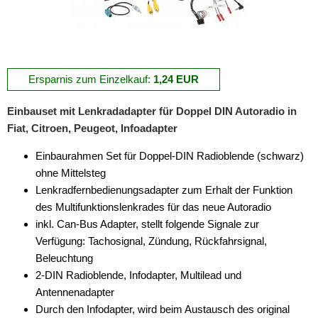
Multipla
Panda
Ersparnis zum Einzelkauf:
1,24 EUR
Punto
Einbauset mit Lenkradadapter für Doppel DIN Autoradio in
Qubo
Fiat, Citroen, Peugeot, Infoadapter
Scudo
Einbaurahmen Set für Doppel-DIN Radioblende (schwarz)
Sedici
ohne Mittelsteg
Lenkradfernbedienungsadapter zum Erhalt der Funktion
Stilo
des Multifunktionslenkrades für das neue Autoradio
inkl. Can-Bus Adapter, stellt folgende Signale zur
Talento
Verfügung: Tachosignal, Zündung, Rückfahrsignal,
Tipo
Beleuchtung
2-DIN Radioblende, Infodapter, Multilead und
für Ford
Antennenadapter
Durch den Infodapter, wird beim Austausch des original
für GMC