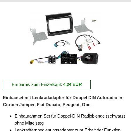
für Chevrolet
für Chrysler
für Citroen
für Dacia
für Daewoo
für Daihatsu
für Dodge
Ersparnis zum Einzelkauf:
4,24 EUR
für Eagle
für Fiat
Einbauset mit Lenkradadapter für Doppel DIN Autoradio in
Citroen Jumper, Fiat Ducato, Peugeot, Opel
500
Einbaurahmen Set für Doppel-DIN Radioblende (schwarz)
Barchetta
ohne Mittelsteg
Lenkradfernbedienungsadapter zum Erhalt der Funktion