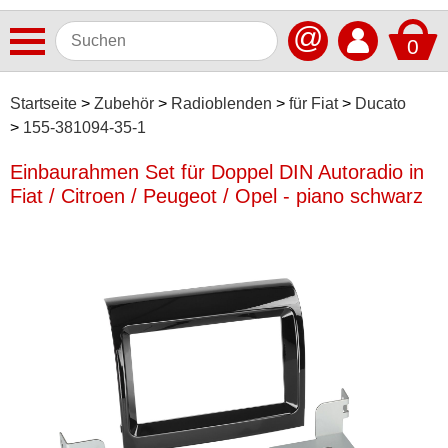
@
0
Antennen
Startseite
Zubehör
Radioblenden
für Fiat
Ducato
155-381094-35-1
Autoradios
Einbaurahmen Set für Doppel DIN Autoradio in
Dashcams
Fiat / Citroen / Peugeot / Opel - piano schwarz
Elektromobilität
Freisprechanlagen
Lautsprecher
Multimedia
Navigationssoftware
Navigationssysteme