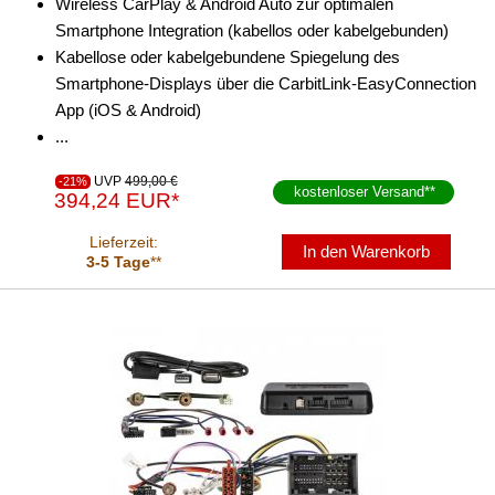
Wireless CarPlay & Android Auto zur optimalen
für Scion
Smartphone Integration (kabellos oder kabelgebunden)
für Seat
Kabellose oder kabelgebundene Spiegelung des
Smartphone-Displays über die CarbitLink-EasyConnection
für Skoda
App (iOS & Android)
...
für Smart
für Ssangyong
UVP
499,00 €
-21%
kostenloser Versand
**
394,24 EUR*
für Subaru
Lieferzeit:
In den Warenkorb
3-5 Tage
**
für Suzuki
für Toyota
für Volkswagen
für Volvo
Universal
Radioeinbausets