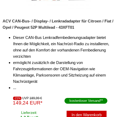
Radiorahmen
SD-Adapter
ACV CAN-Bus- / Display- / Lenkradadapter für Citroen / Fiat /
Opel / Peugeot 52P Multilead - 43XFT01
Stromversorgung
Dieser CAN-Bus Lenkradfernbedienungsadapter bietet
Subwoofer-Zubehör
Ihnen die Möglichkeit, ein Nachrüst-Radio zu installieren,
ohne auf den Komfort der vorhandenen Fernbedienung
USB-Adapter
verzichten
Verstärker-Zubehör
ermöglicht zusätzlich die Darstellung von
Fahrzeuginformationen der OEM-Navigation wie
Vorverstärkeradapter
Klimaanlage, Parksensoren und Sitzheizung auf einem
Nachrüstgerät
Wechsler-Zubehör
...
Werkstatt
UVP
189,99 €
-21%
kostenloser Versand
**
149,24 EUR*
Lieferzeit:
In den Warenkorb