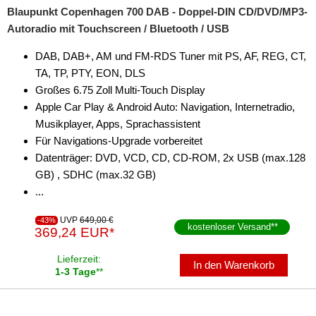
Blaupunkt Copenhagen 700 DAB - Doppel-DIN CD/DVD/MP3-
Autoradio mit Touchscreen / Bluetooth / USB
DAB, DAB+, AM und FM-RDS Tuner mit PS, AF, REG, CT,
TA, TP, PTY, EON, DLS
Großes 6.75 Zoll Multi-Touch Display
Apple Car Play & Android Auto: Navigation, Internetradio,
Musikplayer, Apps, Sprachassistent
Für Navigations-Upgrade vorbereitet
Datenträger: DVD, VCD, CD, CD-ROM, 2x USB (max.128
GB) , SDHC (max.32 GB)
...
UVP
649,00 €
-43%
kostenloser Versand
**
369,24 EUR*
Lieferzeit:
In den Warenkorb
1-3 Tage
**