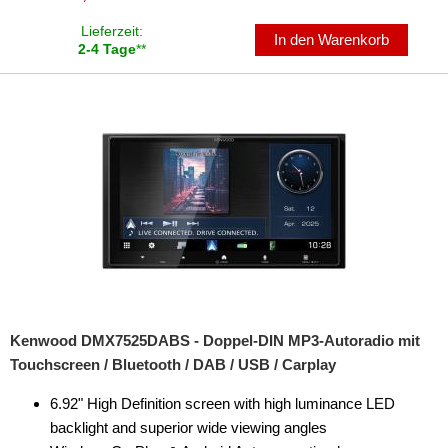
für Opel
Lieferzeit:
In den Warenkorb
2-4 Tage
**
für Peugeot
für Plymouth
für Pontiac
für Porsche
für Ram
für Renault
für Rover
für Saab
Kenwood DMX7525DABS - Doppel-DIN MP3-Autoradio mit
Touchscreen / Bluetooth / DAB / USB / Carplay
für Saturn
6.92" High Definition screen with high luminance LED
für Scania
backlight and superior wide viewing angles