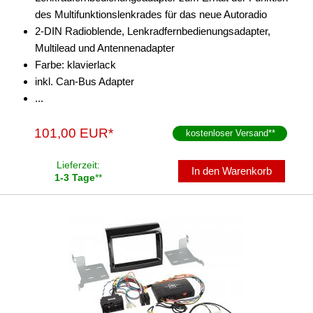
Brava
des Multifunktionslenkrades für das neue Autoradio
2-DIN Radioblende, Lenkradfernbedienungsadapter,
Bravo
Multilead und Antennenadapter
Croma
Farbe: klavierlack
inkl. Can-Bus Adapter
Doblo
...
Ducato
101,00 EUR*
kostenloser Versand
**
e-Ducato
Lieferzeit:
Fiorino
In den Warenkorb
1-3 Tage
**
Fullback
Grande Punto
Idea
Linea
Marea