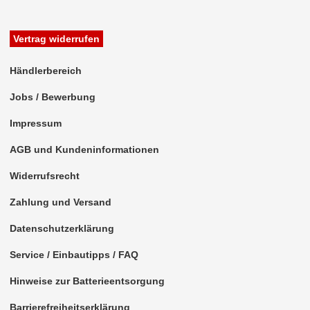
Multipla
Vertrag widerrufen
Panda
Händlerbereich
Punto
Jobs / Bewerbung
Qubo
Impressum
Scudo
AGB und Kundeninformationen
Sedici
Widerrufsrecht
Stilo
Zahlung und Versand
Talento
Datenschutzerklärung
Tipo
Service / Einbautipps / FAQ
für Ford
Hinweise zur Batterieentsorgung
für GMC
Barrierefreiheitserklärung