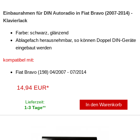
Freischaltmodule
Einbaurahmen für DIN Autoradio in Fiat Bravo (2007-2014) -
Klavierlack
Freisprechadapter
Farbe: schwarz, glänzend
Frequenzweichen
Ablagefach herausnehmbar, so können Doppel DIN-Geräte
Handyhalterungen
eingebaut werden
iPod
kompatibel mit:
kabellos Laden
Fiat Bravo (198) 04/2007 - 07/2014
Lautsprecheradapter
14,94 EUR*
Lautsprechereinbauset
Lieferzeit:
In den Warenkorb
1-3 Tage
**
Lautsprecherkabel
Lautsprecherringe
Lenkradadapter