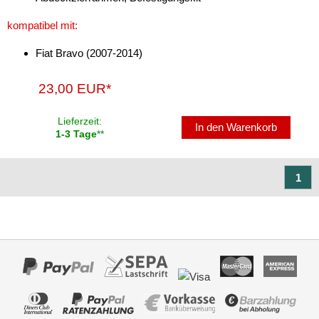
Brava
kompatibel mit:
Bravo
Fiat Bravo (2007-2014)
Croma
23,00 EUR*
Doblo
Ducato
Lieferzeit:
In den Warenkorb
1-3 Tage
**
e-Ducato
Fiorino
1
Fullback
Grande Punto
Idea
Linea
Marea