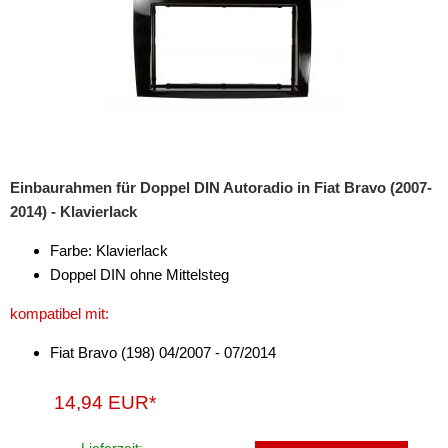
Marderschutz
Multimediainterface
Parkscheiben
Radioadapter
Radioblenden
Einbaurahmen für Doppel DIN Autoradio in Fiat Bravo (2007-
2014) - Klavierlack
für Acura
Farbe: Klavierlack
für Alfa Romeo
Doppel DIN ohne Mittelsteg
für Audi
kompatibel mit:
für BMW
Fiat Bravo (198) 04/2007 - 07/2014
für Buick
14,94 EUR*
für Cadillac