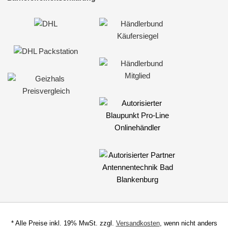
für Harley Davidson
für Honda
für Hummer
für Hyundai
für Infiniti
für Isuzu
für Iveco
für Jaguar
für Jeep
für Kia
für Lancia
* Alle Preise inkl. 19% MwSt. zzgl.
Versandkosten
, wenn nicht anders