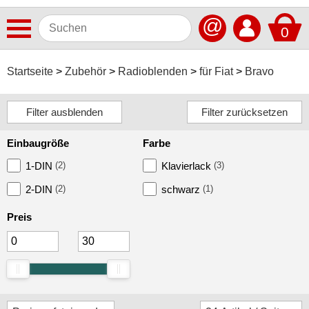
@
0
Antennen
Startseite
Zubehör
Radioblenden
für Fiat
Bravo
Autoradios
Dashcams
Einbaugröße
Farbe
Elektromobilität
1-DIN
(2)
Klavierlack
(3)
Freisprechanlagen
2-DIN
(2)
schwarz
(1)
Lautsprecher
Preis
Multimedia
Navigationssoftware
Navigationssysteme