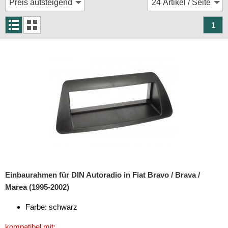
Rückfahrsysteme
Soundprozessoren
1
Subwoofer
Verstärker
Zubehör
Aktivsystemadapter
Antennenadapter
Antennenkabel
Antennensplitter
Einbaurahmen für DIN Autoradio in Fiat Bravo / Brava /
Antennenstab
Marea (1995-2002)
Antennenstecker
Farbe: schwarz
Antennenverstärker
kompatibel mit: