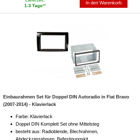
Lieferzeit:
In den Warenkorb
für Chevrolet
1-3 Tage
**
für Chrysler
für Citroen
für Dacia
für Daewoo
für Daihatsu
für Dodge
für Eagle
Einbaurahmen Set für Doppel DIN Autoradio in Fiat Bravo
für Fiat
(2007-2014) - Klavierlack
Farbe: Klavierlack
500
Doppel DIN Komplett Set ohne Mittelsteg
Barchetta
besteht aus: Radioblende, Blechrahmen,
Abdeckzierrahmen, Befestigungskit