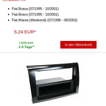
Antennenzubehör
Fiat Brava (07/1995 - 10/2001)
Fiat Bravo (07/1995 - 10/2001)
Aux-In-Adapter
Fiat Marea (Weekend) (07/1996 - 08/2002)
Bluetooth
5,24 EUR*
CAN-BUS-Adapter
Lieferzeit:
In den Warenkorb
Cinch-Kabel
1-3 Tage
**
DAB+
Entriegelung
Entstörmaterial
Ersatzteile
Fahrzeughalter
Fernbedienungen