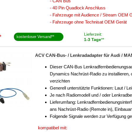
- CAN Bus
- 40 Pin Quadlock Anschluss
- Fahrzeuge mit Audience / Stream OEM G
- Fahrzeuge ohne Technisat OEM Gerät
Lieferzeit:
*
kostenloser Versand
**
1-3 Tage
**
ACV CAN-Bus- / Lenkradadapter für Audi / MAN 
Dieser CAN-Bus Lenkradfernbedienungsadapte
Dynamics Nachrüst-Radio zu installieren,
verzichten
Generell unterstützte Funktionen: Laut / Le
Je nach Radiomodell und / oder Lenkradb
Lieferumfang: Lenkradfernbedienungsinter
ans Nachrüst-Radio (Remote in), Einbauan
Folgende Signale werden zur Verfügung ges
kompatibel mit: