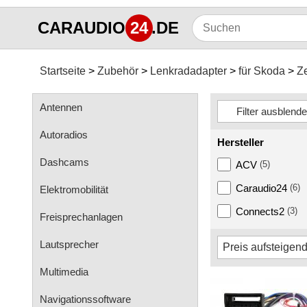
CARAUDIO
24
.DE
Startseite
Zubehör
Lenkradadapter
für Skoda
Z
Antennen
Autoradios
Hersteller
Dashcams
ACV
(5)
Caraudio24
(6)
Elektromobilität
Connects2
(3)
Freisprechanlagen
Lautsprecher
Multimedia
Navigationssoftware