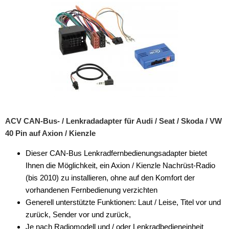
Rückfahrsysteme
Soundprozessoren
Subwoofer
Verstärker
Zubehör
Aktivsystemadapter
ACV CAN-Bus- / Lenkradadapter für Audi / Seat / Skoda / VW
Antennenadapter
40 Pin auf Axion / Kienzle
Antennenkabel
Dieser CAN-Bus Lenkradfernbedienungsadapter bietet
Ihnen die Möglichkeit, ein Axion / Kienzle Nachrüst-Radio
Antennensplitter
(bis 2010) zu installieren, ohne auf den Komfort der
Antennenstab
vorhandenen Fernbedienung verzichten
Generell unterstützte Funktionen: Laut / Leise, Titel vor und
Antennenstecker
zurück, Sender vor und zurück,
Je nach Radiomodell und / oder Lenkradbedieneinheit
Antennenverstärker