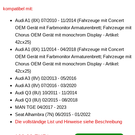
für Fiat
kompatibel mit:
für Ford
Audi A1 (8X) 07/2010 - 11/2014 (Fahrzeuge mit Concert
OEM Gerät mit Farbmonitor Armaturenbrett; Fahrzeuge mit
für General Motors
Chorus OEM Gerät mit monochrom Display - Artikel:
für Honda
42cx25)
Audi A1 (8X) 11/2014 - 04/2018 (Fahrzeuge mit Concert
für Hummer
OEM Gerät mit Farbmonitor Armaturenbrett; Fahrzeuge mit
Chorus OEM Gerät mit monochrom Display - Artikel:
für Hyundai
42cx25)
für Isuzu
Audi A3 (8V) 02/2013 - 05/2016
Audi A3 (8V) 07/2016 - 03/2020
für Iveco
Audi Q3 (8U) 10/2011 - 11/2014
Audi Q3 (8U) 02/2015 - 08/2018
für Jaguar
MAN TGE 04/2017 - 2023
für Jeep
Seat Alhambra (7N) 06/2015 - 01/2022
Die vollständige List und Hinweise siehe Beschreibung
für John Deere