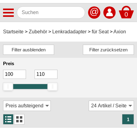
@
0
Antennen
Startseite
Zubehör
Lenkradadapter
für Seat
Axion
Autoradios
Dashcams
Preis
Elektromobilität
Freisprechanlagen
Lautsprecher
Multimedia
Navigationssoftware
1
Navigationssysteme