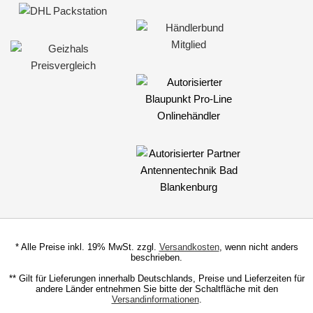
für Scania
für Seat
Alpine
Axion
Blaupunkt
China HU
Clarion
Continental
Digital Dynamic
* Alle Preise inkl. 19% MwSt. zzgl.
Versandkosten
, wenn nicht anders
beschrieben.
Dynavin
** Gilt für Lieferungen innerhalb Deutschlands, Preise und Lieferzeiten für
andere Länder entnehmen Sie bitte der Schaltfläche mit den
ESX
Versandinformationen
.