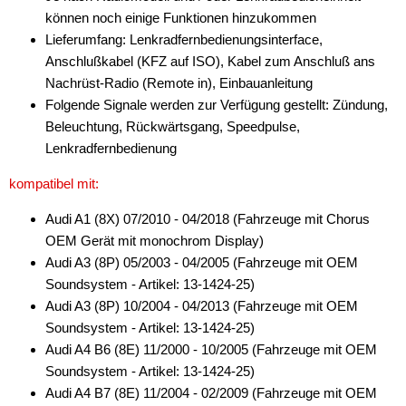
können noch einige Funktionen hinzukommen
Antennenzubehör
Lieferumfang: Lenkradfernbedienungsinterface,
Anschlußkabel (KFZ auf ISO), Kabel zum Anschluß ans
Aux-In-Adapter
Nachrüst-Radio (Remote in), Einbauanleitung
Folgende Signale werden zur Verfügung gestellt: Zündung,
Bluetooth
Beleuchtung, Rückwärtsgang, Speedpulse,
CAN-BUS-Adapter
Lenkradfernbedienung
Cinch-Kabel
kompatibel mit:
DAB+
Audi A1 (8X) 07/2010 - 04/2018 (Fahrzeuge mit Chorus
OEM Gerät mit monochrom Display)
Entriegelung
Audi A3 (8P) 05/2003 - 04/2005 (Fahrzeuge mit OEM
Soundsystem - Artikel: 13-1424-25)
Entstörmaterial
Audi A3 (8P) 10/2004 - 04/2013 (Fahrzeuge mit OEM
Ersatzteile
Soundsystem - Artikel: 13-1424-25)
Audi A4 B6 (8E) 11/2000 - 10/2005 (Fahrzeuge mit OEM
Fahrzeughalter
Soundsystem - Artikel: 13-1424-25)
Audi A4 B7 (8E) 11/2004 - 02/2009 (Fahrzeuge mit OEM
Fernbedienungen