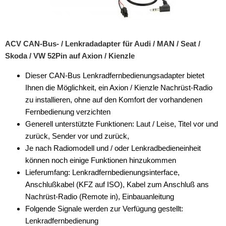
für Alfa Romeo
für Audi
ACV CAN-Bus- / Lenkradadapter für Audi / MAN / Seat /
für BMW
Skoda / VW 52Pin auf Axion / Kienzle
für Buick
Dieser CAN-Bus Lenkradfernbedienungsadapter bietet
Ihnen die Möglichkeit, ein Axion / Kienzle Nachrüst-Radio
für Chevrolet
zu installieren, ohne auf den Komfort der vorhandenen
für Chrysler
Fernbedienung verzichten
Generell unterstützte Funktionen: Laut / Leise, Titel vor und
für Citroen
zurück, Sender vor und zurück,
Je nach Radiomodell und / oder Lenkradbedieneinheit
für Dacia
können noch einige Funktionen hinzukommen
für Daewoo
Lieferumfang: Lenkradfernbedienungsinterface,
Anschlußkabel (KFZ auf ISO), Kabel zum Anschluß ans
für DAF
Nachrüst-Radio (Remote in), Einbauanleitung
Folgende Signale werden zur Verfügung gestellt:
für Dodge
Lenkradfernbedienung