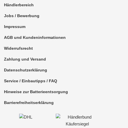
Händlerbereich
für Mitsubishi
Jobs / Bewerbung
für Nissan
Impressum
für Oldsmobil
AGB und Kundeninformationen
für Opel
Widerrufsrecht
für Peugeot
Zahlung und Versand
für Pointiac
Datenschutzerklärung
für Porsche
Service / Einbautipps / FAQ
für Renault
Hinweise zur Batterieentsorgung
für Rover
Barrierefreiheitserklärung
für Saab
für Saturn