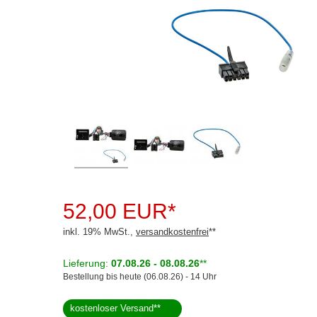
Rückfahrsysteme
Soundprozessoren
Subwoofer
Verstärker
Zubehör
Aktivsystemadapter
Antennenadapter
Antennenkabel
52,00 EUR*
Antennensplitter
inkl. 19% MwSt.,
versandkostenfrei
**
Antennenstab
Lieferung:
07.08.26 - 08.08.26
**
Bestellung bis heute (06.08.26) - 14 Uhr
Antennenstecker
kostenloser Versand
**
Antennenverstärker