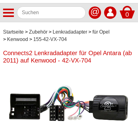
@
0
Antennen
Startseite
Zubehör
Lenkradadapter
für Opel
Kenwood
155-42-VX-704
Autoradios
Connects2 Lenkradadapter für Opel Antara (ab
Dashcams
2011) auf Kenwood - 42-VX-704
Elektromobilität
Freisprechanlagen
Lautsprecher
Multimedia
Navigationssoftware
Navigationssysteme