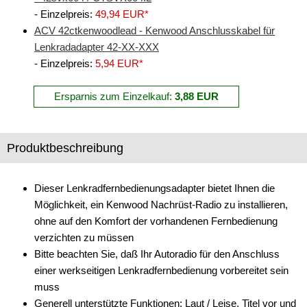
- Einzelpreis:
49,94 EUR*
Freischaltmodule
ACV 42ctkenwoodlead - Kenwood Anschlusskabel für
Freisprechadapter
Lenkradadapter 42-XX-XXX
- Einzelpreis:
5,94 EUR*
Frequenzweichen
Ersparnis zum Einzelkauf:
3,88 EUR
Handyhalterungen
iPod
Produktbeschreibung
kabellos Laden
Lautsprecheradapter
Dieser Lenkradfernbedienungsadapter bietet Ihnen die
Möglichkeit, ein Kenwood Nachrüst-Radio zu installieren,
Lautsprechereinbauset
ohne auf den Komfort der vorhandenen Fernbedienung
verzichten zu müssen
Lautsprecherkabel
Bitte beachten Sie, daß Ihr Autoradio für den Anschluss
Lautsprecherringe
einer werkseitigen Lenkradfernbedienung vorbereitet sein
muss
Lenkradadapter
Generell unterstützte Funktionen: Laut / Leise, Titel vor und