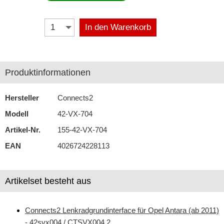
Antennenzubehör
In den Warenkorb
Aux-In-Adapter
Bluetooth
Produktinformationen
CAN-BUS-Adapter
Hersteller
Connects2
Cinch-Kabel
Modell
42-VX-704
DAB+
Artikel-Nr.
155-42-VX-704
Entriegelung
EAN
4026724228113
Entstörmaterial
Ersatzteile
Artikelset besteht aus
Fahrzeughalter
Connects2 Lenkradgrundinterface für Opel Antara (ab 2011)
Fernbedienungen
- 42svx004 / CTSVX004.2