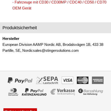
- Fahrzeuge mit CD30 / CD30MP / CDC40 / CD50 / CD70
für Fiat
OEM Gerät
für Ford
für General Motors
Produktsicherheit
für Honda
Hersteller
für Hummer
European Division AAMP Nordic AB, Brodalsvägen 1B, 433 38
Partille, SE, Nordicsales@stingersolutions.com
für Hyundai
für Isuzu
für Iveco
für Jaguar
für Jeep
für John Deere