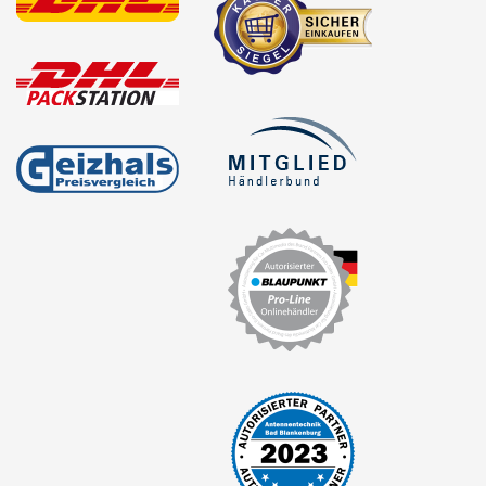
für Mitsubishi
für Nissan
für Oldsmobil
für Opel
Alpine
Axion
Blaupunkt
China HU
Clarion
Continental
Digital Dynamic