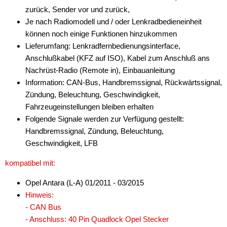
zurück, Sender vor und zurück,
für Alfa Romeo
Je nach Radiomodell und / oder Lenkradbedieneinheit
für Audi
können noch einige Funktionen hinzukommen
Lieferumfang: Lenkradfernbedienungsinterface,
für BMW
Anschlußkabel (KFZ auf ISO), Kabel zum Anschluß ans
Nachrüst-Radio (Remote in), Einbauanleitung
für Buick
Information: CAN-Bus, Handbremssignal, Rückwärtssignal,
für Chevrolet
Zündung, Beleuchtung, Geschwindigkeit,
Fahrzeugeinstellungen bleiben erhalten
für Chrysler
Folgende Signale werden zur Verfügung gestellt:
Handbremssignal, Zündung, Beleuchtung,
für Citroen
Geschwindigkeit, LFB
für Dacia
kompatibel mit:
für Daewoo
Opel Antara (L-A) 01/2011 - 03/2015
für DAF
Hinweis:
- CAN Bus
für Dodge
- Anschluss: 40 Pin Quadlock Opel Stecker