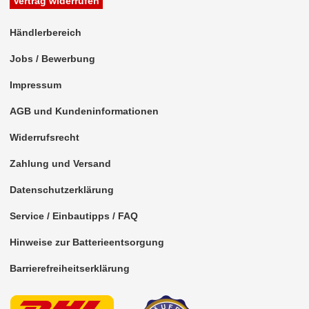
Vertrag widerrufen
für KIA
für Lancia
Händlerbereich
für Land Rover
Jobs / Bewerbung
Impressum
für Lexus
AGB und Kundeninformationen
für Lincoln
Widerrufsrecht
für MAN
Zahlung und Versand
für Massey Ferguson
Datenschutzerklärung
für Mazda
Service / Einbautipps / FAQ
für Mercedes
Hinweise zur Batterieentsorgung
für Mercury
Barrierefreiheitserklärung
für MG
für Mini