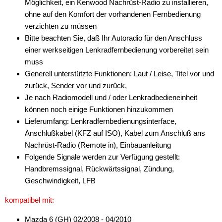
Möglichkeit, ein Kenwood Nachrüst-Radio zu installieren,
Marderschutz
ohne auf den Komfort der vorhandenen Fernbedienung
Multimediainterface
verzichten zu müssen
Bitte beachten Sie, daß Ihr Autoradio für den Anschluss
Parkscheiben
einer werkseitigen Lenkradfernbedienung vorbereitet sein
muss
Radioadapter
Generell unterstützte Funktionen: Laut / Leise, Titel vor und
Radioblenden
zurück, Sender vor und zurück,
Je nach Radiomodell und / oder Lenkradbedieneinheit
Radioeinbausets
können noch einige Funktionen hinzukommen
Lieferumfang: Lenkradfernbedienungsinterface,
Radiorahmen
Anschlußkabel (KFZ auf ISO), Kabel zum Anschluß ans
SD-Adapter
Nachrüst-Radio (Remote in), Einbauanleitung
Folgende Signale werden zur Verfügung gestellt:
Stromversorgung
Handbremssignal, Rückwärtssignal, Zündung,
Geschwindigkeit, LFB
Subwoofer-Zubehör
kompatibel mit:
USB-Adapter
Mazda 6 (GH) 02/2008 - 04/2010