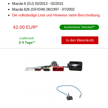
für KIA
Mazda 6 (GJ) 02/2013 - 02/2015
Mazda 626 (GF/GW) 06/1997 - 07/2002
für Lancia
Die vollständige Liste und Hinweise siehe Beschreibung.
für Land Rover
42,00 EUR*
kostenloser Versand
**
für Lexus
Lieferzeit:
für Lincoln
In den Warenkorb
2-4 Tage
**
für MAN
für Massey Ferguson
für Mazda
Alpine
Blaupunkt
China HU
Clarion