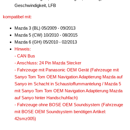
Geschwindigkeit, LFB
für Nissan
kompatibel mit:
für Oldsmobil
Mazda 3 (BL) 05/2009 - 09/2013
für Opel
Mazda 5 (CW) 10/2010 - 08/2015
Mazda 6 (GH) 05/2010 - 02/2013
für Peugeot
Hinweis:
für Pointiac
- CAN Bus
- Anschluss: 24 Pin Mazda Stecker
für Porsche
- Fahrzeuge mit Panasonic OEM Gerät (Fahrzeuge mit
Sanyo Tom Tom OEM Navigation Adaptierung Mazda auf
für Renault
Sanyo im Schacht in Schaustoffummantelung / Mazda 5
für Rover
mit Sanyo Tom Tom OEM Navigation Adaptierung Mazda
auf Sanyo hinter Handschuhfach)
für Saab
- Fahrzeuge ohne BOSE OEM Soundsystem (Fahrzeuge
mit BOSE OEM Soundsystem benötigen Artikel:
für Saturn
42smz005)
für Scania