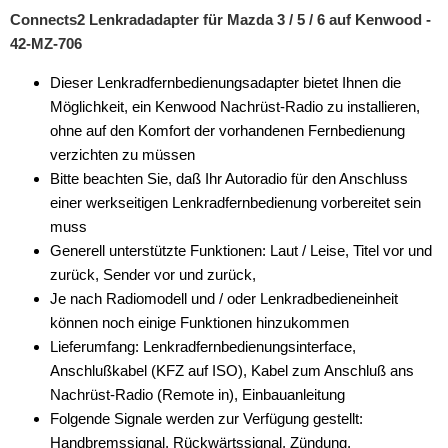
Connects2 Lenkradadapter für Mazda 3 / 5 / 6 auf Kenwood -
JVC
42-MZ-706
Kenwood
Dieser Lenkradfernbedienungsadapter bietet Ihnen die
Möglichkeit, ein Kenwood Nachrüst-Radio zu installieren,
Pioneer
ohne auf den Komfort der vorhandenen Fernbedienung
verzichten zu müssen
Sony
Bitte beachten Sie, daß Ihr Autoradio für den Anschluss
Universal
einer werkseitigen Lenkradfernbedienung vorbereitet sein
muss
Zenec
Generell unterstützte Funktionen: Laut / Leise, Titel vor und
zurück, Sender vor und zurück,
für Mercedes
Je nach Radiomodell und / oder Lenkradbedieneinheit
für Mercury
können noch einige Funktionen hinzukommen
Lieferumfang: Lenkradfernbedienungsinterface,
für MG
Anschlußkabel (KFZ auf ISO), Kabel zum Anschluß ans
Nachrüst-Radio (Remote in), Einbauanleitung
für Mini
Folgende Signale werden zur Verfügung gestellt:
für Mitsubishi
Handbremssignal, Rückwärtssignal, Zündung,