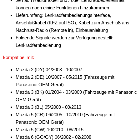
Je nach Radiomodell und / oder Lenkradbedieneinheit
für Fiat
können noch einige Funktionen hinzukommen
Lieferumfang: Lenkradfernbedienungsinterface,
für Ford
Anschlußkabel (KFZ auf ISO), Kabel zum Anschluß ans
für General Motors
Nachrüst-Radio (Remote in), Einbauanleitung
Folgende Signale werden zur Verfügung gestellt:
für Honda
Lenkradfernbedienung
für Hummer
kompatibel mit:
für Hyundai
Mazda 2 (DY) 04/2003 - 10/2007
Mazda 2 (DE) 10/2007 - 05/2015 (Fahrzeuge mit
für Isuzu
Panasonic OEM Gerät)
für Iveco
Mazda 3 (BK) 01/2004 - 03/2009 (Fahrzeuge mit Panasonic
OEM Gerät)
für Jaguar
Mazda 3 (BL) 05/2009 - 09/2013
Mazda 5 (CR) 06/2005 - 10/2010 (Fahrzeuge mit
für Jeep
Panasonic OEM Gerät)
für John Deere
Mazda 5 (CW) 10/2010 - 08/2015
Mazda 6 (GG/GY) 06/2002 - 02/2008