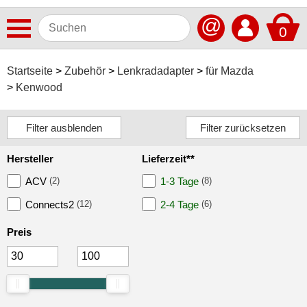
@
0
Antennen
Startseite
Zubehör
Lenkradadapter
für Mazda
Kenwood
Autoradios
Dashcams
Elektromobilität
Hersteller
Lieferzeit**
Freisprechanlagen
ACV
(2)
1-3 Tage
(8)
Lautsprecher
Connects2
(12)
2-4 Tage
(6)
Multimedia
Preis
Navigationssoftware
Navigationssysteme