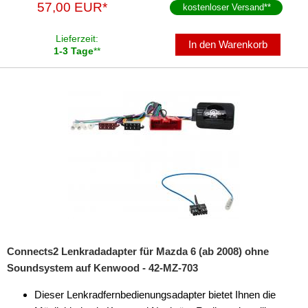
57,00 EUR*
kostenloser Versand
**
für Seat
Lieferzeit:
für Skoda
In den Warenkorb
1-3 Tage
**
für Smart
für SsangYong
für Subaru
für Suzuki
für Toyota
für Valtra
für Volvo
Connects2 Lenkradadapter für Mazda 6 (ab 2008) ohne
für VW
Soundsystem auf Kenwood - 42-MZ-703
Universal
Dieser Lenkradfernbedienungsadapter bietet Ihnen die