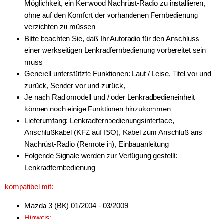
Möglichkeit, ein Kenwood Nachrüst-Radio zu installieren,
ohne auf den Komfort der vorhandenen Fernbedienung
Antennenzubehör
verzichten zu müssen
Aux-In-Adapter
Bitte beachten Sie, daß Ihr Autoradio für den Anschluss
einer werkseitigen Lenkradfernbedienung vorbereitet sein
Bluetooth
muss
Generell unterstützte Funktionen: Laut / Leise, Titel vor und
CAN-BUS-Adapter
zurück, Sender vor und zurück,
Cinch-Kabel
Je nach Radiomodell und / oder Lenkradbedieneinheit
können noch einige Funktionen hinzukommen
DAB+
Lieferumfang: Lenkradfernbedienungsinterface,
Anschlußkabel (KFZ auf ISO), Kabel zum Anschluß ans
Entriegelung
Nachrüst-Radio (Remote in), Einbauanleitung
Entstörmaterial
Folgende Signale werden zur Verfügung gestellt:
Lenkradfernbedienung
Ersatzteile
kompatibel mit:
Fahrzeughalter
Mazda 3 (BK) 01/2004 - 03/2009
Fernbedienungen
Hinweis: