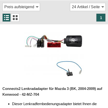
Rückfahrsysteme
Soundprozessoren
1
Subwoofer
Verstärker
Zubehör
Aktivsystemadapter
Antennenadapter
Antennenkabel
Antennensplitter
Antennenstab
Connects2 Lenkradadapter für Mazda 3 (BK, 2004-2009) auf
Kenwood - 42-MZ-704
Antennenstecker
Dieser Lenkradfernbedienungsadapter bietet Ihnen die
Antennenverstärker