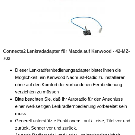
für Alfa Romeo
für Audi
für BMW
für Buick
Connects2 Lenkradadapter für Mazda auf Kenwood - 42-MZ-
für Chevrolet
702
für Chrysler
Dieser Lenkradfernbedienungsadapter bietet Ihnen die
Möglichkeit, ein Kenwood Nachrüst-Radio zu installieren,
für Citroen
ohne auf den Komfort der vorhandenen Fernbedienung
für Dacia
verzichten zu müssen
Bitte beachten Sie, daß Ihr Autoradio für den Anschluss
für Daewoo
einer werkseitigen Lenkradfernbedienung vorbereitet sein
muss
für DAF
Generell unterstützte Funktionen: Laut / Leise, Titel vor und
für Dodge
zurück, Sender vor und zurück,