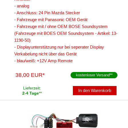
- analog
Freischaltmodule
- Anschluss: 24 Pin Mazda Stecker
Freisprechadapter
- Fahrzeuge mit Panasonic OEM Gerät
- Fahrzeuge mit / ohne OEM BOSE Soundsystem
Frequenzweichen
(Fahrzeuge mit BOES OEM Soundsystem - Artikel: 13-
1190-50)
Handyhalterungen
- Displayunterstützung nur bei seperater Display
iPod
Verkabelung nicht über das Gerät
- blau/weiß: +12V Amp Remote
kabellos Laden
38,00 EUR*
kostenloser Versand
**
Lautsprecheradapter
Lautsprechereinbauset
Lieferzeit:
In den Warenkorb
2-4 Tage
**
Lautsprecherkabel
Lautsprecherringe
Lenkradadapter