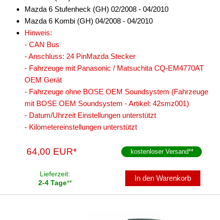
Verstärker-Zubehör
Mazda 6 Stufenheck (GH) 02/2008 - 04/2010
Mazda 6 Kombi (GH) 04/2008 - 04/2010
Vorverstärkeradapter
Hinweis:
Wechsler-Zubehör
- CAN Bus
- Anschluss: 24 PinMazda Stecker
Werkstatt
- Fahrzeuge mit Panasonic / Matsuchita CQ-EM4770AT
OEM Gerät
- Fahrzeuge ohne BOSE OEM Soundsystem (Fahrzeuge
mit BOSE OEM Soundsystem - Artikel: 42smz001)
- Datum/Uhrzeit Einstellungen unterstützt
- Kilometereinstellungen unterstützt
64,00 EUR*
kostenloser Versand
**
Lieferzeit:
In den Warenkorb
2-4 Tage
**