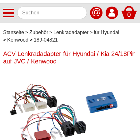
@
0
Antennen
Startseite
Zubehör
Lenkradadapter
für Hyundai
Kenwood
189-04821
Autoradios
ACV Lenkradadapter für Hyundai / Kia 24/18Pin
Dashcams
auf JVC / Kenwood
Elektromobilität
Freisprechanlagen
Lautsprecher
Multimedia
Navigationssoftware
Navigationssysteme