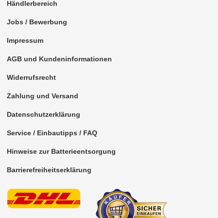
Händlerbereich
für Toyota
Jobs / Bewerbung
für Valtra
Impressum
für Volvo
AGB und Kundeninformationen
für VW
Widerrufsrecht
Universal
Zahlung und Versand
Marderschutz
Datenschutzerklärung
Multimediainterface
Service / Einbautipps / FAQ
Parkscheiben
Hinweise zur Batterieentsorgung
Radioadapter
Barrierefreiheitserklärung
Radioblenden
Radioeinbausets