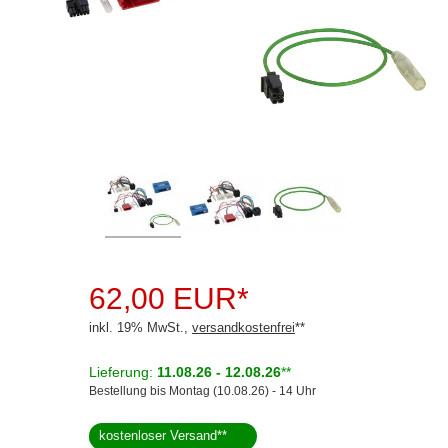
Rückfahrsysteme
Soundprozessoren
Subwoofer
Verstärker
Zubehör
Aktivsystemadapter
Antennenadapter
Antennenkabel
62,00 EUR*
Antennensplitter
inkl. 19% MwSt.,
versandkostenfrei
**
Antennenstab
Lieferung:
11.08.26 - 12.08.26
**
Bestellung bis Montag (10.08.26) - 14 Uhr
Antennenstecker
kostenloser Versand
**
Antennenverstärker