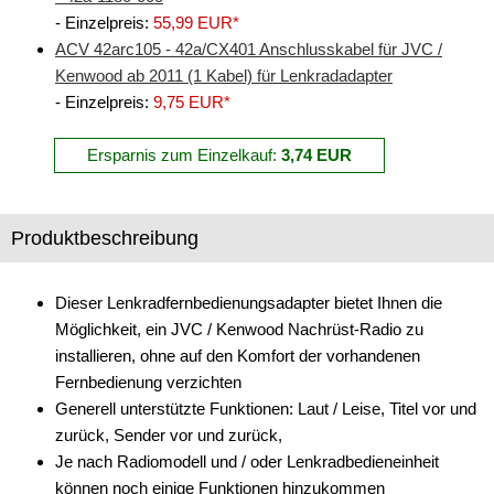
- Einzelpreis:
55,99 EUR*
Freischaltmodule
ACV 42arc105 - 42a/CX401 Anschlusskabel für JVC /
Freisprechadapter
Kenwood ab 2011 (1 Kabel) für Lenkradadapter
- Einzelpreis:
9,75 EUR*
Frequenzweichen
Ersparnis zum Einzelkauf:
3,74 EUR
Handyhalterungen
iPod
Produktbeschreibung
kabellos Laden
Lautsprecheradapter
Dieser Lenkradfernbedienungsadapter bietet Ihnen die
Möglichkeit, ein JVC / Kenwood Nachrüst-Radio zu
Lautsprechereinbauset
installieren, ohne auf den Komfort der vorhandenen
Fernbedienung verzichten
Lautsprecherkabel
Generell unterstützte Funktionen: Laut / Leise, Titel vor und
Lautsprecherringe
zurück, Sender vor und zurück,
Je nach Radiomodell und / oder Lenkradbedieneinheit
Lenkradadapter
können noch einige Funktionen hinzukommen