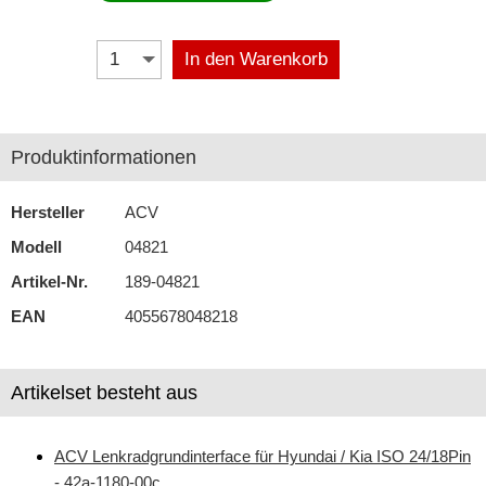
Antennenzubehör
In den Warenkorb
Aux-In-Adapter
Bluetooth
Produktinformationen
CAN-BUS-Adapter
Hersteller
ACV
Cinch-Kabel
Modell
04821
DAB+
Artikel-Nr.
189-04821
Entriegelung
EAN
4055678048218
Entstörmaterial
Ersatzteile
Artikelset besteht aus
Fahrzeughalter
ACV Lenkradgrundinterface für Hyundai / Kia ISO 24/18Pin
Fernbedienungen
- 42a-1180-00c