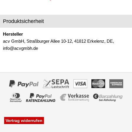
für Renault
für Rover
Produktsicherheit
für Saab
Hersteller
acv GmbH, Straßburger Allee 10-12, 41812 Erkelenz, DE,
für Saturn
info@acvgmbh.de
für Scania
für Seat
für Skoda
für Smart
für SsangYong
für Subaru
Vertrag widerrufen
für Suzuki