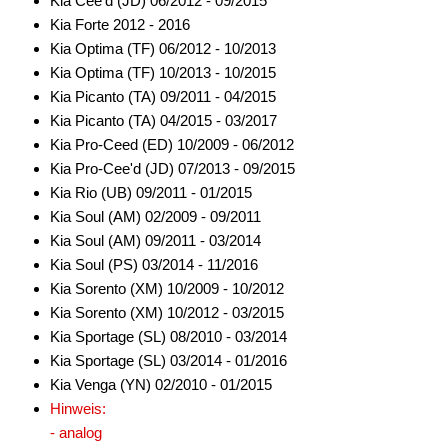
Kia Cee'd (JD) 06/2012 - 09/2015
Kia Forte 2012 - 2016
für Jaguar
Kia Optima (TF) 06/2012 - 10/2013
Kia Optima (TF) 10/2013 - 10/2015
für Jeep
Kia Picanto (TA) 09/2011 - 04/2015
für John Deere
Kia Picanto (TA) 04/2015 - 03/2017
Kia Pro-Ceed (ED) 10/2009 - 06/2012
für KIA
Kia Pro-Cee'd (JD) 07/2013 - 09/2015
Kia Rio (UB) 09/2011 - 01/2015
für Lancia
Kia Soul (AM) 02/2009 - 09/2011
für Land Rover
Kia Soul (AM) 09/2011 - 03/2014
Kia Soul (PS) 03/2014 - 11/2016
für Lexus
Kia Sorento (XM) 10/2009 - 10/2012
Kia Sorento (XM) 10/2012 - 03/2015
für Lincoln
Kia Sportage (SL) 08/2010 - 03/2014
für MAN
Kia Sportage (SL) 03/2014 - 01/2016
Kia Venga (YN) 02/2010 - 01/2015
für Massey Ferguson
Hinweis:
- analog
für Mazda