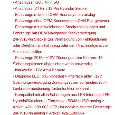
- Anschluss: ISO / Mini ISO
für Mercedes
- Anschluss: 24 Pin / 18 Pin Hyundai Stecker
- Fahrzeuge mit/ohne OEM Soundsystem analog
für Mercury
- Fahrzeuge ohne OEM Soundsystem CAN Bus gesteuert
- Fahrzeuge mit abweichenden Steckerbelegungen und
für MG
Fahrzeuge mit OEM Navigation: Steckerbelegung
für Mini
24Pin/18Pin Stecker zur Vermeidung von Fehlfunktionen
oder Defekten am Fahrzeug oder dem Nachrüstgerät vor
für Mitsubishi
Anschluss prüfen
- Fahrzeuge 2016> +12V Zündungsstrom Klemme 15
für Nissan
Sicherungskasten abgesichert wenn notwendig
für Oldsmobil
- blau/weiß: +12V Amp Remote
- Diagnose LED: blau konstant > Interface aktiv +12V
für Opel
Spannungsversorgung Zündungsstrom vorhanden; rot >
Lenkradfernbedienung Tastenfunktion erkannt
für Peugeot
- Kompatibel mit allen Fahrzeugen aus LFB Interface: LFB
für Pointiac
Hyundai/Kia diverse Fahrzeuge ISO/Mini ISO analog >
Artikel: 42a-1180-002, LFB Hyundai/Kia diverse Fahrzeuge
für Porsche
24Pin/18Pin analog > Artikel: 42a-1180-004