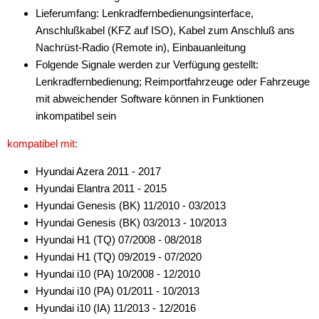
Lieferumfang: Lenkradfernbedienungsinterface,
für Alfa Romeo
Anschlußkabel (KFZ auf ISO), Kabel zum Anschluß ans
für Audi
Nachrüst-Radio (Remote in), Einbauanleitung
Folgende Signale werden zur Verfügung gestellt:
für BMW
Lenkradfernbedienung; Reimportfahrzeuge oder Fahrzeuge
mit abweichender Software können in Funktionen
für Buick
inkompatibel sein
für Chevrolet
kompatibel mit:
für Chrysler
Hyundai Azera 2011 - 2017
für Citroen
Hyundai Elantra 2011 - 2015
Hyundai Genesis (BK) 11/2010 - 03/2013
für Dacia
Hyundai Genesis (BK) 03/2013 - 10/2013
Hyundai H1 (TQ) 07/2008 - 08/2018
für Daewoo
Hyundai H1 (TQ) 09/2019 - 07/2020
für DAF
Hyundai i10 (PA) 10/2008 - 12/2010
Hyundai i10 (PA) 01/2011 - 10/2013
für Dodge
Hyundai i10 (IA) 11/2013 - 12/2016