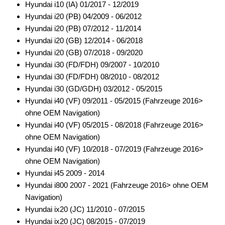
Hyundai i10 (IA) 01/2017 - 12/2019
für Fiat
Hyundai i20 (PB) 04/2009 - 06/2012
für Ford
Hyundai i20 (PB) 07/2012 - 11/2014
Hyundai i20 (GB) 12/2014 - 06/2018
für General Motors
Hyundai i20 (GB) 07/2018 - 09/2020
Hyundai i30 (FD/FDH) 09/2007 - 10/2010
für Honda
Hyundai i30 (FD/FDH) 08/2010 - 08/2012
für Hummer
Hyundai i30 (GD/GDH) 03/2012 - 05/2015
Hyundai i40 (VF) 09/2011 - 05/2015 (Fahrzeuge 2016>
für Hyundai
ohne OEM Navigation)
Hyundai i40 (VF) 05/2015 - 08/2018 (Fahrzeuge 2016>
Alpine
ohne OEM Navigation)
Blaupunkt
Hyundai i40 (VF) 10/2018 - 07/2019 (Fahrzeuge 2016>
ohne OEM Navigation)
China HU
Hyundai i45 2009 - 2014
Hyundai i800 2007 - 2021 (Fahrzeuge 2016> ohne OEM
Clarion
Navigation)
Digital Dynamics
Hyundai ix20 (JC) 11/2010 - 07/2015
Hyundai ix20 (JC) 08/2015 - 07/2019