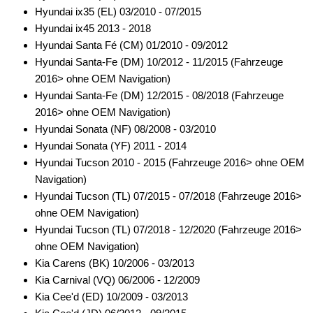
ESX
Hyundai ix35 (EL) 03/2010 - 07/2015
Hyundai ix45 2013 - 2018
JVC
Hyundai Santa Fé (CM) 01/2010 - 09/2012
Kenwood
Hyundai Santa-Fe (DM) 10/2012 - 11/2015 (Fahrzeuge
2016> ohne OEM Navigation)
Multilead
Hyundai Santa-Fe (DM) 12/2015 - 08/2018 (Fahrzeuge
2016> ohne OEM Navigation)
Pioneer
Hyundai Sonata (NF) 08/2008 - 03/2010
Snooper
Hyundai Sonata (YF) 2011 - 2014
Hyundai Tucson 2010 - 2015 (Fahrzeuge 2016> ohne OEM
Sony
Navigation)
Hyundai Tucson (TL) 07/2015 - 07/2018 (Fahrzeuge 2016>
Universal
ohne OEM Navigation)
Xzent
Hyundai Tucson (TL) 07/2018 - 12/2020 (Fahrzeuge 2016>
ohne OEM Navigation)
Zenec
Kia Carens (BK) 10/2006 - 03/2013
Kia Carnival (VQ) 06/2006 - 12/2009
für Isuzu
Kia Cee'd (ED) 10/2009 - 03/2013
für Iveco