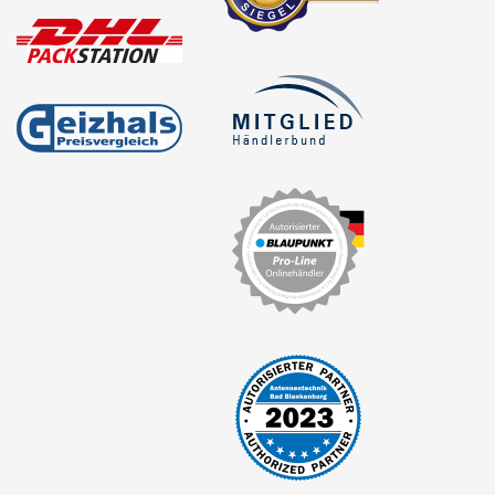
Radiorahmen
SD-Adapter
Stromversorgung
Subwoofer-Zubehör
USB-Adapter
Verstärker-Zubehör
Vorverstärkeradapter
Wechsler-Zubehör
Werkstatt