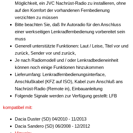
Möglichkeit, ein JVC Nachrüst-Radio zu installieren, ohne
Clarion
auf den Komfort der vorhandenen Fernbedienung
JVC
verzichten zu müssen
Bitte beachten Sie, daß Ihr Autoradio für den Anschluss
Kenwood
einer werkseitigen Lenkradfernbedienung vorbereitet sein
muss
Multilead
Generell unterstützte Funktionen: Laut / Leise, Titel vor und
Pioneer
zurück, Sender vor und zurück,
Je nach Radiomodell und / oder Lenkradbedieneinheit
Sony
können noch einige Funktionen hinzukommen
Lieferumfang: Lenkradfernbedienungsinterface,
Universal
Anschlußkabel (KFZ auf ISO), Kabel zum Anschluß ans
Xzent
Nachrüst-Radio (Remote in), Einbauanleitung
Folgende Signale werden zur Verfügung gestellt: LFB
Zenec
kompatibel mit:
für Daewoo
Dacia Duster (SD) 04/2010 - 11/2013
für DAF
Dacia Sandero (SD) 06/2008 - 12/2012