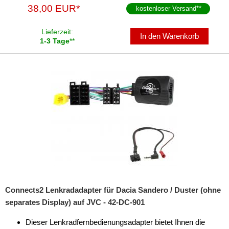
38,00 EUR*
kostenloser Versand
**
für Alfa Romeo
für Audi
Lieferzeit:
In den Warenkorb
1-3 Tage
**
für BMW
für Buick
für Chevrolet
für Chrysler
für Citroen
für Dacia
Alpine
Connects2 Lenkradadapter für Dacia Sandero / Duster (ohne
Blaupunkt
separates Display) auf JVC - 42-DC-901
China HU
Dieser Lenkradfernbedienungsadapter bietet Ihnen die