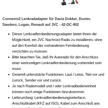
für KIA
für Lancia
Connects2 Lenkradadapter für Dacia Dokker, Duster,
Sandero, Logan, Renault auf JVC - 42-DC-902
für Land Rover
Dieser Lenkradfernbedienungsadapter bietet Ihnen die
für Lexus
Möglichkeit, ein JVC Nachrüst-Radio zu installieren, ohne
auf den Komfort der vorhandenen Fernbedienung
für Lincoln
verzichten zu müssen
für MAN
Bitte beachten Sie, daß Ihr Autoradio für den Anschluss
einer werkseitigen Lenkradfernbedienung vorbereitet sein
für Massey Ferguson
muss
Generell unterstützte Funktionen: Laut / Leise, Titel vor und
für Mazda
zurück, Sender vor und zurück,
für Mercedes
Je nach Radiomodell und / oder Lenkradbedieneinheit
können noch einige Funktionen hinzukommen
für Mercury
Lieferumfang: Lenkradfernbedienungsinterface,
Anschlußkabel (KFZ auf ISO), Kabel zum Anschluß ans
für MG