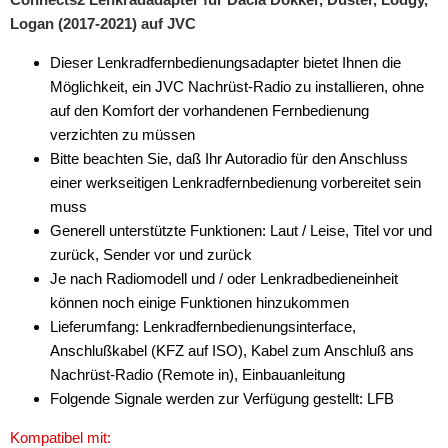
für VW
Logan (2017-2021) auf JVC
Universal
Dieser Lenkradfernbedienungsadapter bietet Ihnen die
Möglichkeit, ein JVC Nachrüst-Radio zu installieren, ohne
Marderschutz
auf den Komfort der vorhandenen Fernbedienung
Multimediainterface
verzichten zu müssen
Bitte beachten Sie, daß Ihr Autoradio für den Anschluss
Parkscheiben
einer werkseitigen Lenkradfernbedienung vorbereitet sein
muss
Radioadapter
Generell unterstützte Funktionen: Laut / Leise, Titel vor und
Radioblenden
zurück, Sender vor und zurück
Je nach Radiomodell und / oder Lenkradbedieneinheit
Radioeinbausets
können noch einige Funktionen hinzukommen
Lieferumfang: Lenkradfernbedienungsinterface,
Radiorahmen
Anschlußkabel (KFZ auf ISO), Kabel zum Anschluß ans
SD-Adapter
Nachrüst-Radio (Remote in), Einbauanleitung
Folgende Signale werden zur Verfügung gestellt: LFB
Stromversorgung
Kompatibel mit: