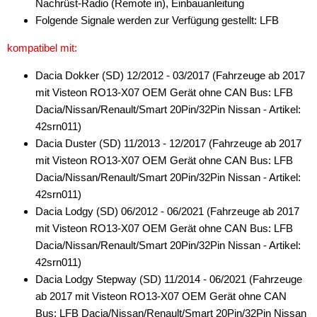
Nachrüst-Radio (Remote in), Einbauanleitung
für Mini
Folgende Signale werden zur Verfügung gestellt: LFB
kompatibel mit:
für Mitsubishi
Dacia Dokker (SD) 12/2012 - 03/2017 (Fahrzeuge ab 2017
für Nissan
mit Visteon RO13-X07 OEM Gerät ohne CAN Bus: LFB
für Oldsmobil
Dacia/Nissan/Renault/Smart 20Pin/32Pin Nissan - Artikel:
42srn011)
für Opel
Dacia Duster (SD) 11/2013 - 12/2017 (Fahrzeuge ab 2017
mit Visteon RO13-X07 OEM Gerät ohne CAN Bus: LFB
für Peugeot
Dacia/Nissan/Renault/Smart 20Pin/32Pin Nissan - Artikel:
für Pointiac
42srn011)
Dacia Lodgy (SD) 06/2012 - 06/2021 (Fahrzeuge ab 2017
für Porsche
mit Visteon RO13-X07 OEM Gerät ohne CAN Bus: LFB
Dacia/Nissan/Renault/Smart 20Pin/32Pin Nissan - Artikel:
für Renault
42srn011)
für Rover
Dacia Lodgy Stepway (SD) 11/2014 - 06/2021 (Fahrzeuge
ab 2017 mit Visteon RO13-X07 OEM Gerät ohne CAN
für Saab
Bus: LFB Dacia/Nissan/Renault/Smart 20Pin/32Pin Nissan