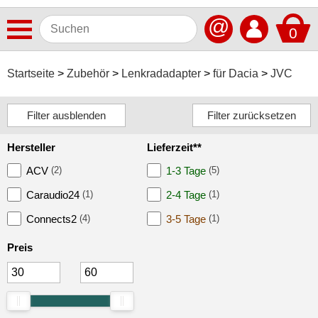
@
0
Antennen
Startseite
Zubehör
Lenkradadapter
für Dacia
JVC
Autoradios
Dashcams
Hersteller
Lieferzeit**
Elektromobilität
ACV
(2)
1-3 Tage
(5)
Freisprechanlagen
Caraudio24
(1)
2-4 Tage
(1)
Lautsprecher
Connects2
(4)
3-5 Tage
(1)
Multimedia
Preis
Navigationssoftware
Navigationssysteme