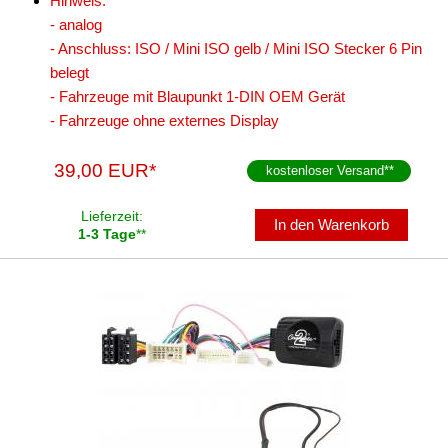
Hinweis:
für Dodge
- analog
für Fiat
- Anschluss: ISO / Mini ISO gelb / Mini ISO Stecker 6 Pin
belegt
für Ford
- Fahrzeuge mit Blaupunkt 1-DIN OEM Gerät
- Fahrzeuge ohne externes Display
für General Motors
für Honda
39,00 EUR*
kostenloser Versand
**
für Hummer
Lieferzeit:
In den Warenkorb
1-3 Tage
**
für Hyundai
für Isuzu
für Iveco
für Jaguar
für Jeep
für John Deere