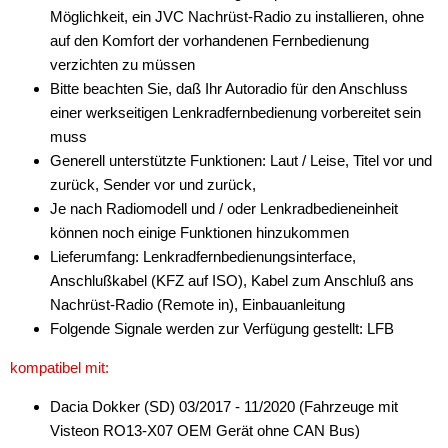
Möglichkeit, ein JVC Nachrüst-Radio zu installieren, ohne
Antennenzubehör
auf den Komfort der vorhandenen Fernbedienung
verzichten zu müssen
Aux-In-Adapter
Bitte beachten Sie, daß Ihr Autoradio für den Anschluss
einer werkseitigen Lenkradfernbedienung vorbereitet sein
Bluetooth
muss
CAN-BUS-Adapter
Generell unterstützte Funktionen: Laut / Leise, Titel vor und
zurück, Sender vor und zurück,
Cinch-Kabel
Je nach Radiomodell und / oder Lenkradbedieneinheit
können noch einige Funktionen hinzukommen
DAB+
Lieferumfang: Lenkradfernbedienungsinterface,
Entriegelung
Anschlußkabel (KFZ auf ISO), Kabel zum Anschluß ans
Nachrüst-Radio (Remote in), Einbauanleitung
Entstörmaterial
Folgende Signale werden zur Verfügung gestellt: LFB
Ersatzteile
kompatibel mit:
Fahrzeughalter
Dacia Dokker (SD) 03/2017 - 11/2020 (Fahrzeuge mit
Visteon RO13-X07 OEM Gerät ohne CAN Bus)
Fernbedienungen