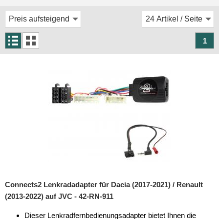
Rückfahrsysteme
Soundprozessoren
1
Subwoofer
Verstärker
Zubehör
Aktivsystemadapter
Antennenadapter
Antennenkabel
Antennensplitter
Antennenstab
Connects2 Lenkradadapter für Dacia (2017-2021) / Renault
(2013-2022) auf JVC - 42-RN-911
Antennenstecker
Dieser Lenkradfernbedienungsadapter bietet Ihnen die
Antennenverstärker