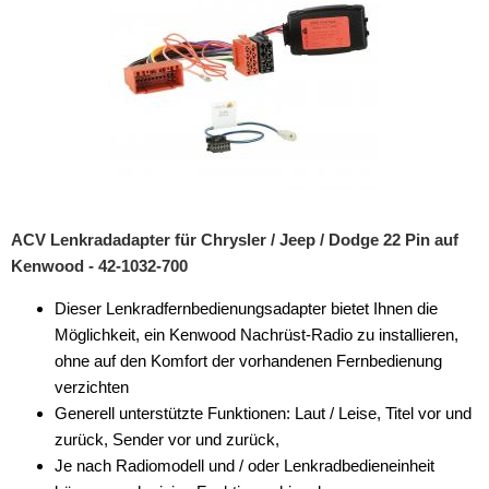
Freischaltmodule
Freisprechadapter
Frequenzweichen
Handyhalterungen
iPod
ACV Lenkradadapter für Chrysler / Jeep / Dodge 22 Pin auf
kabellos Laden
Kenwood - 42-1032-700
Lautsprecheradapter
Dieser Lenkradfernbedienungsadapter bietet Ihnen die
Möglichkeit, ein Kenwood Nachrüst-Radio zu installieren,
Lautsprechereinbauset
ohne auf den Komfort der vorhandenen Fernbedienung
Lautsprecherkabel
verzichten
Generell unterstützte Funktionen: Laut / Leise, Titel vor und
Lautsprecherringe
zurück, Sender vor und zurück,
Je nach Radiomodell und / oder Lenkradbedieneinheit
Lenkradadapter