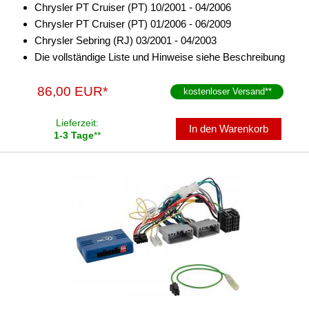
Chrysler PT Cruiser (PT) 10/2001 - 04/2006
für Mercury
Chrysler PT Cruiser (PT) 01/2006 - 06/2009
Chrysler Sebring (RJ) 03/2001 - 04/2003
für MG
Die vollständige Liste und Hinweise siehe Beschreibung
für Mini
86,00 EUR*
kostenloser Versand
**
für Mitsubishi
Lieferzeit:
In den Warenkorb
für Nissan
1-3 Tage
**
für Oldsmobil
für Opel
für Peugeot
für Pointiac
für Porsche
für Renault