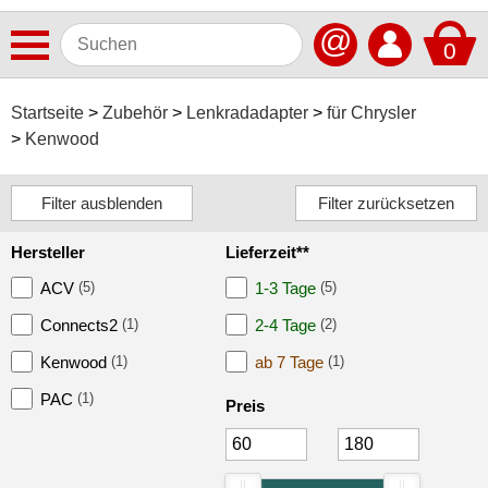
@
0
Antennen
Startseite
Zubehör
Lenkradadapter
für Chrysler
Kenwood
Autoradios
Dashcams
Elektromobilität
Hersteller
Lieferzeit**
Freisprechanlagen
ACV
(5)
1-3 Tage
(5)
Lautsprecher
Connects2
(1)
2-4 Tage
(2)
Multimedia
Kenwood
(1)
ab 7 Tage
(1)
PAC
(1)
Navigationssoftware
Preis
Navigationssysteme