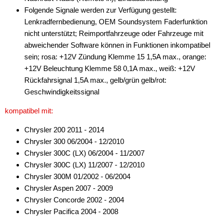
Folgende Signale werden zur Verfügung gestellt:
für Jeep
Lenkradfernbedienung, OEM Soundsystem Faderfunktion
nicht unterstützt; Reimportfahrzeuge oder Fahrzeuge mit
für John Deere
abweichender Software können in Funktionen inkompatibel
für KIA
sein; rosa: +12V Zündung Klemme 15 1,5A max., orange:
+12V Beleuchtung Klemme 58 0,1A max., weiß: +12V
für Lancia
Rückfahrsignal 1,5A max., gelb/grün gelb/rot:
Geschwindigkeitssignal
für Land Rover
kompatibel mit:
für Lexus
Chrysler 200 2011 - 2014
für Lincoln
Chrysler 300 06/2004 - 12/2010
Chrysler 300C (LX) 06/2004 - 11/2007
für MAN
Chrysler 300C (LX) 11/2007 - 12/2010
für Massey Ferguson
Chrysler 300M 01/2002 - 06/2004
Chrysler Aspen 2007 - 2009
für Mazda
Chrysler Concorde 2002 - 2004
Chrysler Pacifica 2004 - 2008
für Mercedes