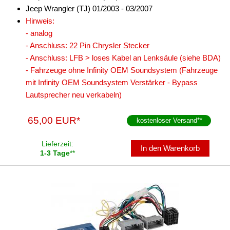
ESX
Jeep Wrangler (TJ) 01/2003 - 03/2007
Hinweis:
JVC
- analog
- Anschluss: 22 Pin Chrysler Stecker
Kenwood
- Anschluss: LFB > loses Kabel an Lenksäule (siehe BDA)
Multilead
- Fahrzeuge ohne Infinity OEM Soundsystem (Fahrzeuge
mit Infinity OEM Soundsystem Verstärker - Bypass
Pioneer
Lautsprecher neu verkabeln)
Snooper
65,00 EUR*
kostenloser Versand
**
Sony
Lieferzeit:
In den Warenkorb
Xzent
1-3 Tage
**
Zenec
für Citroen
für Dacia