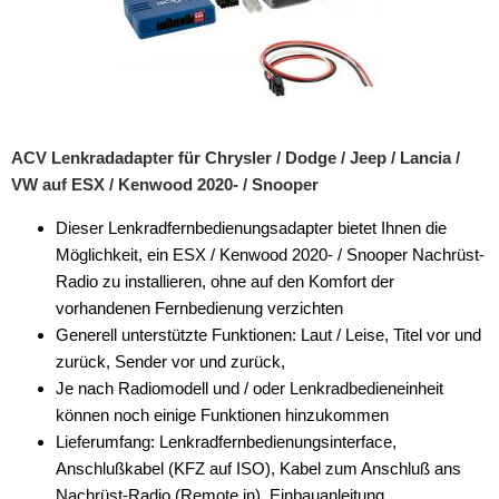
für Daewoo
für DAF
für Dodge
für Fiat
ACV Lenkradadapter für Chrysler / Dodge / Jeep / Lancia /
für Ford
VW auf ESX / Kenwood 2020- / Snooper
für General Motors
Dieser Lenkradfernbedienungsadapter bietet Ihnen die
Möglichkeit, ein ESX / Kenwood 2020- / Snooper Nachrüst-
für Honda
Radio zu installieren, ohne auf den Komfort der
vorhandenen Fernbedienung verzichten
für Hummer
Generell unterstützte Funktionen: Laut / Leise, Titel vor und
für Hyundai
zurück, Sender vor und zurück,
Je nach Radiomodell und / oder Lenkradbedieneinheit
für Isuzu
können noch einige Funktionen hinzukommen
Lieferumfang: Lenkradfernbedienungsinterface,
für Iveco
Anschlußkabel (KFZ auf ISO), Kabel zum Anschluß ans
für Jaguar
Nachrüst-Radio (Remote in), Einbauanleitung