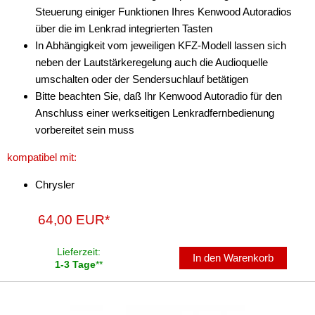
Steuerung einiger Funktionen Ihres Kenwood Autoradios
Antennenzubehör
über die im Lenkrad integrierten Tasten
In Abhängigkeit vom jeweiligen KFZ-Modell lassen sich
Aux-In-Adapter
neben der Lautstärkeregelung auch die Audioquelle
umschalten oder der Sendersuchlauf betätigen
Bluetooth
Bitte beachten Sie, daß Ihr Kenwood Autoradio für den
CAN-BUS-Adapter
Anschluss einer werkseitigen Lenkradfernbedienung
vorbereitet sein muss
Cinch-Kabel
kompatibel mit:
DAB+
Chrysler
Entriegelung
64,00 EUR*
Entstörmaterial
Ersatzteile
Lieferzeit:
In den Warenkorb
1-3 Tage
**
Fahrzeughalter
Fernbedienungen