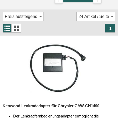
Rückfahrsysteme
Soundprozessoren
Subwoofer
1
Verstärker
Zubehör
Aktivsystemadapter
Antennenadapter
Antennenkabel
Antennensplitter
Antennenstab
Kenwood Lenkradadapter für Chrysler CAW-CH1490
Antennenstecker
Der Lenkradfernbedienungsadapter ermöglicht die
Antennenverstärker