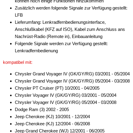
können noch einige Funktionen hinzukommen
für Alfa Romeo
Zusätzlich werden folgende Signale zur Verfügung gestellt:
LFB
für Audi
Lieferumfang: Lenkradfernbedienungsinterface,
Anschlußkabel (KFZ auf ISO), Kabel zum Anschluss ans
für BMW
Nachrüst-Radio (Remote in), Einbauanleitung
für Buick
Folgende Signale werden zur Verfügung gestellt:
Lenkradfernbedienung
für Chevrolet
kompatibel mit:
für Chrysler
Chrysler Grand Voyager IV (GK/GY/RG) 03/2001 - 05/2004
Alpine
Chrysler Grand Voyager IV (GK/GY/RG) 05/2004 - 03/2008
Chrysler PT Cruiser (PT) 10/2001 - 04/2005
Blaupunkt
Chrysler Voyager IV (GK/GY/RG) 03/2001 - 05/2004
China HU
Chrysler Voyager IV (GK/GY/RG) 05/2004 - 03/2008
Dodge Ram (3) 2002 - 2005
Clarion
Jeep Cherokee (KJ) 10/2001 - 12/2004
Jeep Cherokee (KJ) 12/2004 - 06/2008
Digital Dynamics
Jeep Grand Cherokee (WJ) 12/2001 - 06/2005