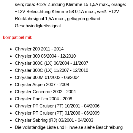
für Valtra
sein; rosa: +12V Zündung Klemme 15 1,5A max., orange:
+12V Beleuchtung Klemme 58 0,1A max., weiß: +12V
für Volvo
Rückfahrsignal 1,5A max., gelb/grün gelb/rot:
Geschwindigkeitssignal
für VW
kompatibel mit:
Universal
Chrysler 200 2011 - 2014
Marderschutz
Chrysler 300 06/2004 - 12/2010
Multimediainterface
Chrysler 300C (LX) 06/2004 - 11/2007
Chrysler 300C (LX) 11/2007 - 12/2010
Parkscheiben
Chrysler 300M 01/2002 - 06/2004
Chrysler Aspen 2007 - 2009
Radioadapter
Chrysler Concorde 2002 - 2004
Radioblenden
Chrysler Pacifica 2004 - 2008
Chrysler PT Cruiser (PT) 10/2001 - 04/2006
Radioeinbausets
Chrysler PT Cruiser (PT) 01/2006 - 06/2009
Chrysler Sebring (RJ) 03/2001 - 04/2003
Radiorahmen
Die vollständige Liste und Hinweise siehe Beschreibung