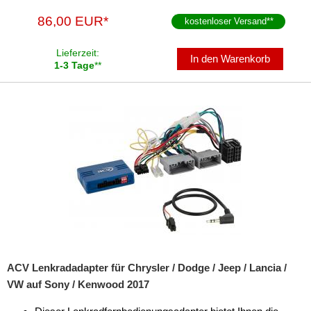
SD-Adapter
86,00 EUR*
kostenloser Versand
**
Stromversorgung
Lieferzeit:
Subwoofer-Zubehör
In den Warenkorb
1-3 Tage
**
USB-Adapter
Verstärker-Zubehör
Vorverstärkeradapter
Wechsler-Zubehör
Werkstatt
ACV Lenkradadapter für Chrysler / Dodge / Jeep / Lancia /
VW auf Sony / Kenwood 2017