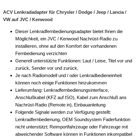
für Rover
ACV Lenkradadapter für Chrysler / Dodge / Jeep / Lancia /
für Saab
VW auf JVC / Kenwood
für Saturn
Dieser Lenkradfernbedienungsadapter bietet Ihnen die
Möglichkeit, ein JVC / Kenwood Nachrüst-Radio zu
für Scania
installieren, ohne auf den Komfort der vorhandenen
Fernbedienung verzichten
für Seat
Generell unterstützte Funktionen: Laut / Leise, Titel vor und
für Skoda
zurück, Sender vor und zurück,
Je nach Radiomodell und / oder Lenkradbedieneinheit
für Smart
können noch einige Funktionen hinzukommen
Lieferumfang: Lenkradfernbedienungsinterface,
für SsangYong
Anschlußkabel (KFZ auf ISO), Kabel zum Anschluß ans
für Subaru
Nachrüst-Radio (Remote in), Einbauanleitung
Folgende Signale werden zur Verfügung gestellt:
für Suzuki
Lenkradfernbedienung, OEM Soundsystem Faderfunktion
nicht unterstützt; Reimportfahrzeuge oder Fahrzeuge mit
für Toyota
abweichender Software können in Funktionen inkompatibel