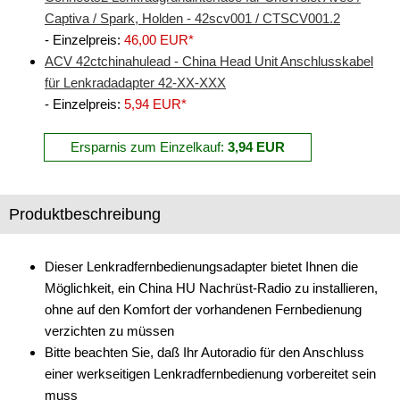
Captiva / Spark, Holden - 42scv001 / CTSCV001.2
Freischaltmodule
- Einzelpreis:
46,00 EUR*
Freisprechadapter
ACV 42ctchinahulead - China Head Unit Anschlusskabel
für Lenkradadapter 42-XX-XXX
Frequenzweichen
- Einzelpreis:
5,94 EUR*
Handyhalterungen
Ersparnis zum Einzelkauf:
3,94 EUR
iPod
kabellos Laden
Produktbeschreibung
Lautsprecheradapter
Dieser Lenkradfernbedienungsadapter bietet Ihnen die
Lautsprechereinbauset
Möglichkeit, ein China HU Nachrüst-Radio zu installieren,
ohne auf den Komfort der vorhandenen Fernbedienung
Lautsprecherkabel
verzichten zu müssen
Lautsprecherringe
Bitte beachten Sie, daß Ihr Autoradio für den Anschluss
einer werkseitigen Lenkradfernbedienung vorbereitet sein
Lenkradadapter
muss