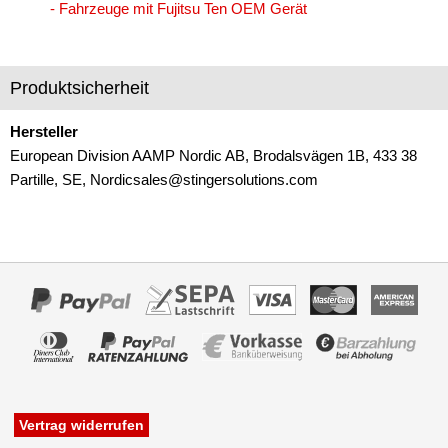
- Fahrzeuge mit Fujitsu Ten OEM Gerät
Multilead
Pioneer
Produktsicherheit
Sony
Hersteller
XZent
European Division AAMP Nordic AB, Brodalsvägen 1B, 433 38
Zenec
Partille, SE, Nordicsales@stingersolutions.com
für Chrysler
für Citroen
für Dacia
für Daewoo
für DAF
für Dodge
Vertrag widerrufen