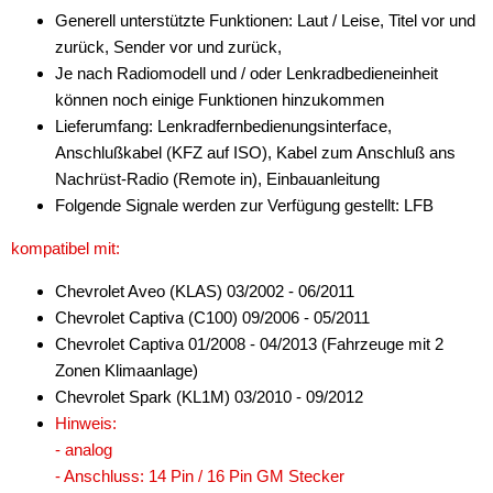
Generell unterstützte Funktionen: Laut / Leise, Titel vor und
für Alfa Romeo
zurück, Sender vor und zurück,
für Audi
Je nach Radiomodell und / oder Lenkradbedieneinheit
können noch einige Funktionen hinzukommen
für BMW
Lieferumfang: Lenkradfernbedienungsinterface,
Anschlußkabel (KFZ auf ISO), Kabel zum Anschluß ans
für Buick
Nachrüst-Radio (Remote in), Einbauanleitung
für Chevrolet
Folgende Signale werden zur Verfügung gestellt: LFB
Alpine
kompatibel mit:
Blaupunkt
Chevrolet Aveo (KLAS) 03/2002 - 06/2011
Chevrolet Captiva (C100) 09/2006 - 05/2011
China HU
Chevrolet Captiva 01/2008 - 04/2013 (Fahrzeuge mit 2
Zonen Klimaanlage)
Clarion
Chevrolet Spark (KL1M) 03/2010 - 09/2012
JVC
Hinweis:
- analog
Kenwood
- Anschluss: 14 Pin / 16 Pin GM Stecker