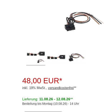
Rückfahrsysteme
Soundprozessoren
Subwoofer
Verstärker
Zubehör
Aktivsystemadapter
Antennenadapter
Antennenkabel
48,00 EUR*
Antennensplitter
inkl. 19% MwSt.,
versandkostenfrei
**
Antennenstab
Lieferung:
11.08.26 - 12.08.26
**
Antennenstecker
Bestellung bis Montag (10.08.26) - 14 Uhr
Antennenverstärker