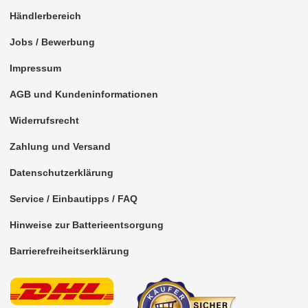
für Fiat
Händlerbereich
für Ford
Jobs / Bewerbung
für General Motors
Impressum
für Honda
AGB und Kundeninformationen
für Hummer
Widerrufsrecht
für Hyundai
Zahlung und Versand
für Isuzu
Datenschutzerklärung
für Iveco
Service / Einbautipps / FAQ
für Jaguar
Hinweise zur Batterieentsorgung
für Jeep
Barrierefreiheitserklärung
für John Deere
für KIA