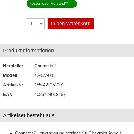
kostenloser Versand
**
Antennenzubehör
Aux-In-Adapter
In den Warenkorb
Bluetooth
CAN-BUS-Adapter
Produktinformationen
Cinch-Kabel
Hersteller
Connects2
DAB+
Modell
42-CV-001
Entriegelung
Artikel-Nr.
155-42-CV-001
EAN
4026724018257
Entstörmaterial
Ersatzteile
Artikelset besteht aus
Fahrzeughalter
Fernbedienungen
Connects2 Lenkradgrundinterface für Chevrolet Aveo /