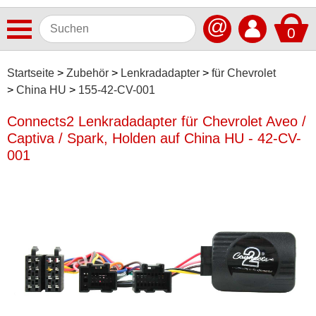
@
0
Antennen
Startseite
Zubehör
Lenkradadapter
für Chevrolet
China HU
155-42-CV-001
Autoradios
Connects2 Lenkradadapter für Chevrolet Aveo /
Dashcams
Captiva / Spark, Holden auf China HU - 42-CV-
Elektromobilität
001
Freisprechanlagen
Lautsprecher
Multimedia
Navigationssoftware
Navigationssysteme