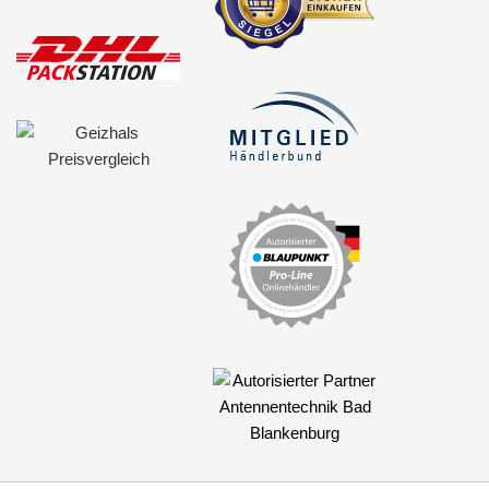
für Lancia
für Land Rover
für Lexus
für Lincoln
für MAN
für Massey Ferguson
für Mazda
für Mercedes
für Mercury
für MG
für Mini