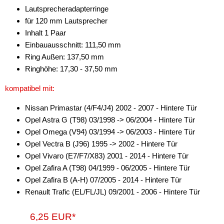
Lautsprecheradapterringe
Antara
für 120 mm Lautsprecher
Inhalt 1 Paar
Astra
Einbauausschnitt: 111,50 mm
Ring Außen: 137,50 mm
Calibra
Ringhöhe: 17,30 - 37,50 mm
Combo
kompatibel mit:
Corsa
Nissan Primastar (4/F4/J4) 2002 - 2007 - Hintere Tür
Crossland X
Opel Astra G (T98) 03/1998 -> 06/2004 - Hintere Tür
Opel Omega (V94) 03/1994 -> 06/2003 - Hintere Tür
Insignia
Opel Vectra B (J96) 1995 -> 2002 - Hintere Tür
Opel Vivaro (E7/F7/X83) 2001 - 2014 - Hintere Tür
Karl
Opel Zafira A (T98) 04/1999 - 06/2005 - Hintere Tür
Meriva
Opel Zafira B (A-H) 07/2005 - 2014 - Hintere Tür
Renault Trafic (EL/FL/JL) 09/2001 - 2006 - Hintere Tür
Mokka
6,25 EUR*
Monterey