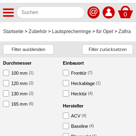
@
0
Antennen
Startseite
Zubehör
Lautsprecherringe
für Opel
Zafira
Autoradios
Dashcams
Durchmesser
Einbauort
Elektromobilität
100 mm
(1)
Fronttür
(7)
Freisprechanlagen
120 mm
(2)
Heckablage
(1)
Lautsprecher
130 mm
(2)
Hecktür
(4)
Multimedia
165 mm
(6)
Hersteller
Navigationssoftware
ACV
(4)
Navigationssysteme
Baseline
(4)