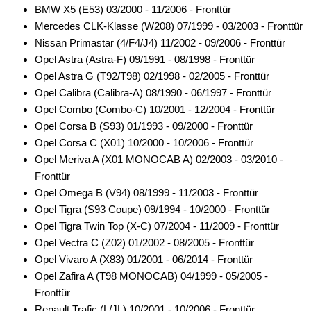
für Dodge
BMW X5 (E53) 03/2000 - 11/2006 - Fronttür
Mercedes CLK-Klasse (W208) 07/1999 - 03/2003 - Fronttür
für Fiat
Nissan Primastar (4/F4/J4) 11/2002 - 09/2006 - Fronttür
Opel Astra (Astra-F) 09/1991 - 08/1998 - Fronttür
für Ford
Opel Astra G (T92/T98) 02/1998 - 02/2005 - Fronttür
für Honda
Opel Calibra (Calibra-A) 08/1990 - 06/1997 - Fronttür
Opel Combo (Combo-C) 10/2001 - 12/2004 - Fronttür
für Hummer
Opel Corsa B (S93) 01/1993 - 09/2000 - Fronttür
Opel Corsa C (X01) 10/2000 - 10/2006 - Fronttür
für Hyundai
Opel Meriva A (X01 MONOCAB A) 02/2003 - 03/2010 -
für Isuzu
Fronttür
Opel Omega B (V94) 08/1999 - 11/2003 - Fronttür
für Iveco
Opel Tigra (S93 Coupe) 09/1994 - 10/2000 - Fronttür
Opel Tigra Twin Top (X-C) 07/2004 - 11/2009 - Fronttür
für Jaguar
Opel Vectra C (Z02) 01/2002 - 08/2005 - Fronttür
für Jeep
Opel Vivaro A (X83) 01/2001 - 06/2014 - Fronttür
Opel Zafira A (T98 MONOCAB) 04/1999 - 05/2005 -
für Kia
Fronttür
Renault Trafic (L/JL) 10/2001 - 10/2006 - Fronttür