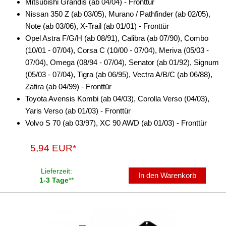
Mitsubishi Grandis (ab 04/04) - Fronttür
Nissan 350 Z (ab 03/05), Murano / Pathfinder (ab 02/05),
Freischaltmodule
Note (ab 03/06), X-Trail (ab 01/01) - Fronttür
Freisprechadapter
Opel Astra F/G/H (ab 08/91), Calibra (ab 07/90), Combo
(10/01 - 07/04), Corsa C (10/00 - 07/04), Meriva (05/03 -
Frequenzweichen
07/04), Omega (08/94 - 07/04), Senator (ab 01/92), Signum
(05/03 - 07/04), Tigra (ab 06/95), Vectra A/B/C (ab 06/88),
Handyhalterungen
Zafira (ab 04/99) - Fronttür
iPod
Toyota Avensis Kombi (ab 04/03), Corolla Verso (04/03),
Yaris Verso (ab 01/03) - Fronttür
kabellos Laden
Volvo S 70 (ab 03/97), XC 90 AWD (ab 01/03) - Fronttür
Lautsprecheradapter
5,94 EUR*
Lautsprechereinbauset
Lieferzeit:
In den Warenkorb
Lautsprecherkabel
1-3 Tage
**
Lautsprecherringe
für Acura