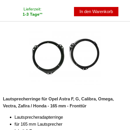
Movano
Lieferzeit:
In den Warenkorb
1-3 Tage
**
Omega
Senator
Signum
Tigra
Vectra
Vivaro
Zafira
Lautsprecherringe für Opel Astra F, G, Calibra, Omega,
für Peugeot
Vectra, Zafira / Honda - 165 mm - Fronttür
für Plymouth
Lautsprecheradapterringe
für 165 mm Lautsprecher
für Renault