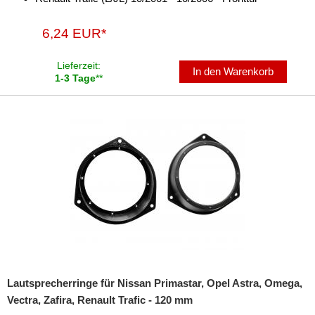
für Lada
für Lamborghini
6,24 EUR*
für Lancia
Lieferzeit:
In den Warenkorb
1-3 Tage
**
für Lexus
für Mazda
für Mercedes-Benz
für Mini
für Mitsubishi
für Nissan
für Opel
Lautsprecherringe für Nissan Primastar, Opel Astra, Omega,
Adam
Vectra, Zafira, Renault Trafic - 120 mm
Agila