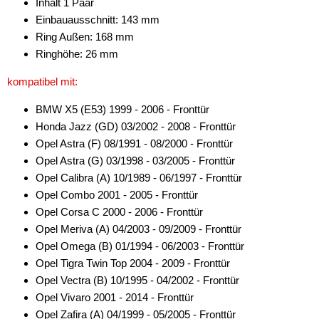
Inhalt 1 Paar
für Saab
Einbauausschnitt: 143 mm
Ring Außen: 168 mm
für Seat
Ringhöhe: 26 mm
für Skoda
kompatibel mit:
für Smart
BMW X5 (E53) 1999 - 2006 - Fronttür
Honda Jazz (GD) 03/2002 - 2008 - Fronttür
für Ssangyoung
Opel Astra (F) 08/1991 - 08/2000 - Fronttür
für Subaru
Opel Astra (G) 03/1998 - 03/2005 - Fronttür
Opel Calibra (A) 10/1989 - 06/1997 - Fronttür
für Suzuki
Opel Combo 2001 - 2005 - Fronttür
Opel Corsa C 2000 - 2006 - Fronttür
für Tesla
Opel Meriva (A) 04/2003 - 09/2009 - Fronttür
für Toyota
Opel Omega (B) 01/1994 - 06/2003 - Fronttür
Opel Tigra Twin Top 2004 - 2009 - Fronttür
für Volkswagen
Opel Vectra (B) 10/1995 - 04/2002 - Fronttür
Opel Vivaro 2001 - 2014 - Fronttür
für Volvo
Opel Zafira (A) 04/1999 - 05/2005 - Fronttür