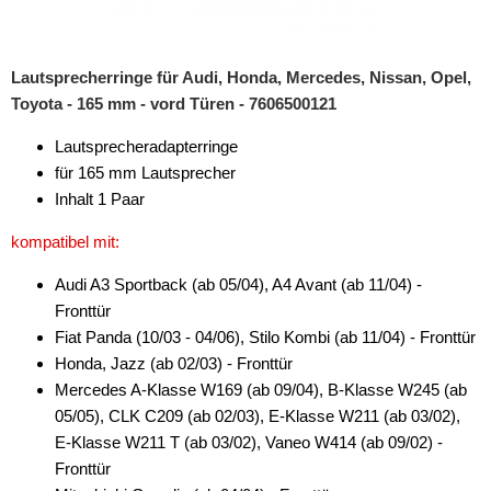
Antennenzubehör
Lautsprecherringe für Audi, Honda, Mercedes, Nissan, Opel,
Aux-In-Adapter
Toyota - 165 mm - vord Türen - 7606500121
Bluetooth
Lautsprecheradapterringe
CAN-BUS-Adapter
für 165 mm Lautsprecher
Inhalt 1 Paar
Cinch-Kabel
kompatibel mit:
DAB+
Audi A3 Sportback (ab 05/04), A4 Avant (ab 11/04) -
Entriegelung
Fronttür
Fiat Panda (10/03 - 04/06), Stilo Kombi (ab 11/04) - Fronttür
Entstörmaterial
Honda, Jazz (ab 02/03) - Fronttür
Mercedes A-Klasse W169 (ab 09/04), B-Klasse W245 (ab
Ersatzteile
05/05), CLK C209 (ab 02/03), E-Klasse W211 (ab 03/02),
Fahrzeughalter
E-Klasse W211 T (ab 03/02), Vaneo W414 (ab 09/02) -
Fronttür
Fernbedienungen