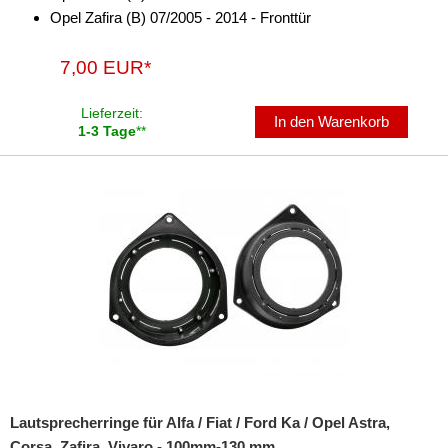
universal
Opel Zafira (B) 07/2005 - 2014 - Fronttür
Lenkradadapter
7,00 EUR*
Marderschutz
Lieferzeit:
In den Warenkorb
1-3 Tage
**
Multimediainterface
Parkscheiben
Radioadapter
Radioblenden
Radioeinbausets
Radiorahmen
SD-Adapter
Stromversorgung
Lautsprecherringe für Alfa / Fiat / Ford Ka / Opel Astra,
Corsa, Zafira, Vivaro - 100mm-130 mm