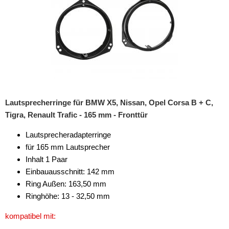
für Alfa Romeo
für Audi
für BMW
für Bugatti
für Cadillac
Lautsprecherringe für BMW X5, Nissan, Opel Corsa B + C,
für Chevrolet
Tigra, Renault Trafic - 165 mm - Fronttür
für Chrysler
Lautsprecheradapterringe
für 165 mm Lautsprecher
für Citroen
Inhalt 1 Paar
Einbauausschnitt: 142 mm
für Dacia
Ring Außen: 163,50 mm
für Daewoo
Ringhöhe: 13 - 32,50 mm
für Daihatsu
kompatibel mit: