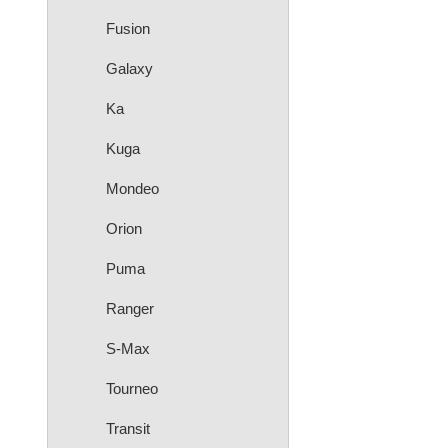
Fusion
Galaxy
Ka
Kuga
Mondeo
Orion
Puma
Ranger
S-Max
Tourneo
Transit