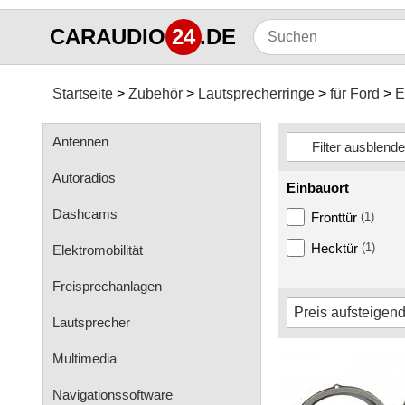
CARAUDIO
24
.DE
Startseite
Zubehör
Lautsprecherringe
für Ford
E
Antennen
Autoradios
Einbauort
Dashcams
Fronttür
(1)
Hecktür
(1)
Elektromobilität
Freisprechanlagen
Lautsprecher
Multimedia
Navigationssoftware