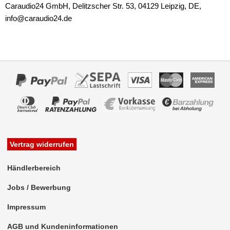
für Isuzu
Caraudio24 GmbH, Delitzscher Str. 53, 04129 Leipzig, DE,
info@caraudio24.de
für Iveco
für Jaguar
für Jeep
für Kia
für Lancia
für Land Rover
Vertrag widerrufen
für Lexus
für MAN
Händlerbereich
für Mazda
Jobs / Bewerbung
Impressum
für Mercedes-Benz
AGB und Kundeninformationen
für Mini