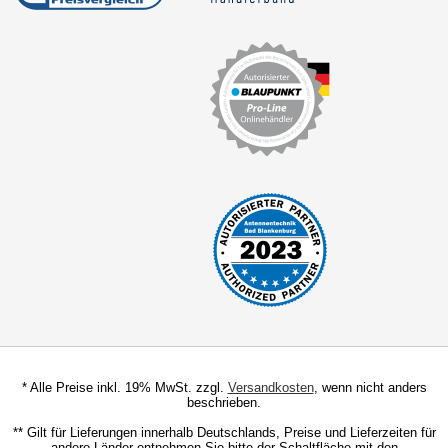
für Scania
für Seat
für Skoda
für Smart
für Ssangyong
für Subaru
für Suzuki
für Toyota
für Volkswagen
* Alle Preise inkl. 19% MwSt. zzgl.
für Volvo
Versandkosten
, wenn nicht anders
beschrieben.
Radiorahmen
** Gilt für Lieferungen innerhalb Deutschlands, Preise und Lieferzeiten für
andere Länder entnehmen Sie bitte der Schaltfläche mit den