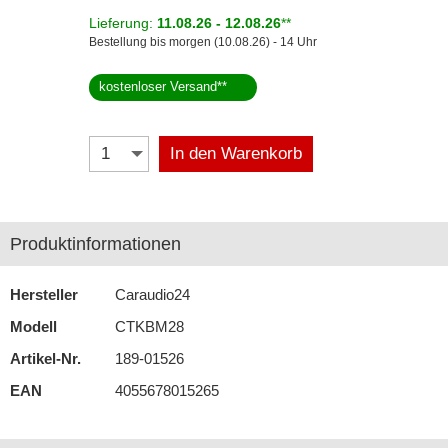
Lieferung:
11.08.26 - 12.08.26
**
Antennenzubehör
Bestellung bis morgen (10.08.26) - 14 Uhr
Aux-In-Adapter
kostenloser Versand
**
Bluetooth
In den Warenkorb
CAN-BUS-Adapter
Cinch-Kabel
DAB+
Produktinformationen
Entriegelung
Hersteller
Caraudio24
Entstörmaterial
Modell
CTKBM28
Ersatzteile
Artikel-Nr.
189-01526
EAN
4055678015265
Fahrzeughalter
Fernbedienungen