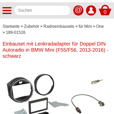
@
0
Antennen
Startseite
Zubehör
Radioeinbausets
für Mini
One
189-01526
Autoradios
Einbauset mit Lenkradadapter für Doppel DIN
Dashcams
Autoradio in BMW Mini (F55/F56, 2013-2016) -
Elektromobilität
schwarz
Freisprechanlagen
Lautsprecher
Multimedia
Navigationssoftware
Navigationssysteme