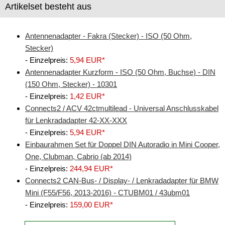
Artikelset besteht aus
Freischaltmodule
Freisprechadapter
Antennenadapter - Fakra (Stecker) - ISO (50 Ohm,
Stecker)
Frequenzweichen
- Einzelpreis:
5,94 EUR*
Antennenadapter Kurzform - ISO (50 Ohm, Buchse) - DIN
Handyhalterungen
(150 Ohm, Stecker) - 10301
iPod
- Einzelpreis:
1,42 EUR*
Connects2 / ACV 42ctmultilead - Universal Anschlusskabel
kabellos Laden
für Lenkradadapter 42-XX-XXX
- Einzelpreis:
5,94 EUR*
Lautsprecheradapter
Einbaurahmen Set für Doppel DIN Autoradio in Mini Cooper,
Lautsprechereinbauset
One, Clubman, Cabrio (ab 2014)
- Einzelpreis:
244,94 EUR*
Lautsprecherkabel
Connects2 CAN-Bus- / Display- / Lenkradadapter für BMW
Mini (F55/F56, 2013-2016) - CTUBM01 / 43ubm01
Lautsprecherringe
- Einzelpreis:
159,00 EUR*
Lenkradadapter