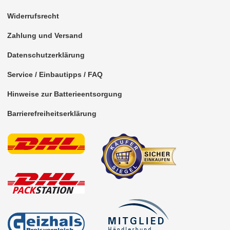
Widerrufsrecht
Cooper
Zahlung und Versand
One
Datenschutzerklärung
für Mitsubishi
Service / Einbautipps / FAQ
für Nissan
Hinweise zur Batterieentsorgung
für Opel
Barrierefreiheitserklärung
für Peugeot
für Porsche
für Range Rover
für Renault
für Rover
für Saab