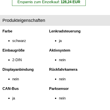
Ersparnis zum Einzelkauf:
128,24 EUR
Marderschutz
Multimediainterface
Produkteigenschaften
Parkscheiben
Farbe
Lenkradsteuerung
Radioadapter
schwarz
ja
Radioblenden
Einbaugröße
Aktivsystem
Radioeinbausets
2-DIN
nein
für Alfa Romeo
Displayanbindung
Rückfahrkamera
für Audi
nein
nein
für BMW
CAN-Bus
Parksensor
für Buick
ja
nein
für Cadillac