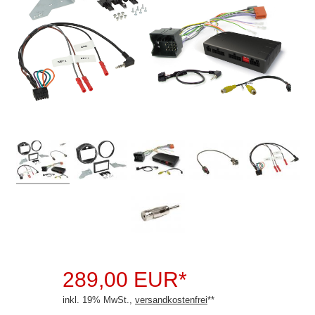
Rückfahrsysteme
Soundprozessoren
Subwoofer
Verstärker
Zubehör
Aktivsystemadapter
Antennenadapter
Antennenkabel
Antennensplitter
Antennenstab
289,00 EUR*
Antennenstecker
inkl. 19% MwSt.,
versandkostenfrei
**
Antennenverstärker