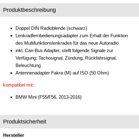
für Chevrolet
Produktbeschreibung
für Chrysler
Doppel DIN Radioblende (schwarz)
für Citroen
Lenkradfernbedienungsadapter zum Erhalt der Funktion
für Dacia
des Multifunktionslenkrades für das neue Autoradio
inkl. Can-Bus Adapter, stellt folgende Signale zur
für Daewoo
Verfügung: Tachosignal, Zündung, Rückfahrsignal,
Beleuchtung
für Dodge
Antennenadapter Fakra (M) auf ISO (50 Ohm)
für Fiat
kompatibel mit:
für Ford
BMW Mini (F55/F56, 2013-2016)
für Honda
für Hummer
Produktsicherheit
für Hyundai
Hersteller