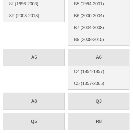
Rückfahrsysteme
8L (1996-2003)
B5 (1994-2001)
Soundprozessoren
8P (2003-2013)
B6 (2000-2004)
Subwoofer
B7 (2004-2008)
Verstärker
B8 (2008-2015)
Zubehör
A5
A6
Aktivsystemadapter
C4 (1994-1997)
Antennenadapter
C5 (1997-2005)
Antennenkabel
Antennensplitter
A8
Q3
Antennenstab
Antennenstecker
Q5
R8
Antennenverstärker