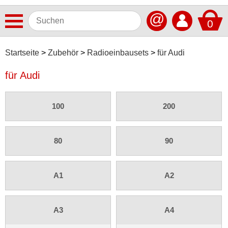
@
0
Antennen
Startseite
Zubehör
Radioeinbausets
für Audi
Autoradios
für Audi
Dashcams
100
200
Elektromobilität
Freisprechanlagen
80
90
Lautsprecher
Multimedia
A1
A2
Navigationssoftware
Navigationssysteme
A3
A4