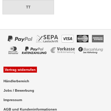
TT
Antennenzubehör
Aux-In-Adapter
Bluetooth
CAN-BUS-Adapter
Cinch-Kabel
DAB+
Entriegelung
Vertrag widerrufen
Entstörmaterial
Händlerbereich
Ersatzteile
Jobs / Bewerbung
Fahrzeughalter
Impressum
Fernbedienungen
AGB und Kundeninformationen