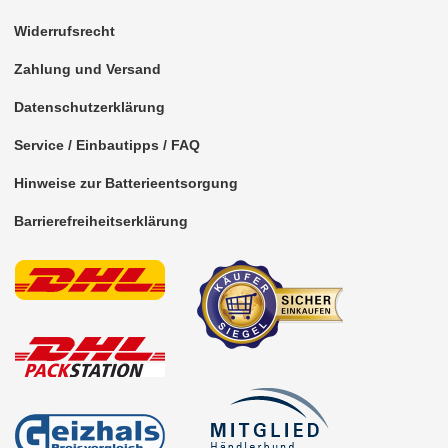
Freischaltmodule
Widerrufsrecht
Freisprechadapter
Zahlung und Versand
Datenschutzerklärung
Frequenzweichen
Service / Einbautipps / FAQ
Handyhalterungen
Hinweise zur Batterieentsorgung
iPod
Barrierefreiheitserklärung
kabellos Laden
Lautsprecheradapter
Lautsprechereinbauset
Lautsprecherkabel
Lautsprecherringe
Lenkradadapter