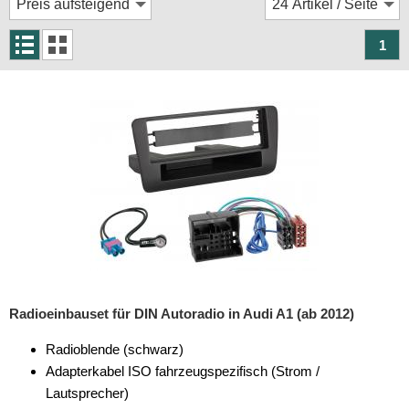
Rückfahrsysteme
Soundprozessoren
1
Subwoofer
Verstärker
Zubehör
Aktivsystemadapter
Antennenadapter
Antennenkabel
Antennensplitter
Radioeinbauset für DIN Autoradio in Audi A1 (ab 2012)
Antennenstab
Radioblende (schwarz)
Antennenstecker
Adapterkabel ISO fahrzeugspezifisch (Strom /
Lautsprecher)
Antennenverstärker