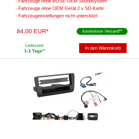
- Fahrzeuge ohne BOSE OEM Soundsystem
für Rover
- Fahrzeuge ohne OEM Gerät 2 x SD-Karte
- Fahrzeugeinstellungen nicht unterstützt
für Saab
84,00 EUR*
für Scania
kostenloser Versand
**
für Seat
Lieferzeit:
In den Warenkorb
1-3 Tage
**
für Skoda
für Smart
für Ssangyong
für Subaru
für Suzuki
für Toyota
für Volkswagen