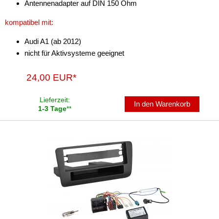
Antennenadapter auf DIN 150 Ohm
Antennenzubehör
kompatibel mit:
Aux-In-Adapter
Audi A1 (ab 2012)
nicht für Aktivsysteme geeignet
Bluetooth
CAN-BUS-Adapter
24,00 EUR*
Cinch-Kabel
Lieferzeit:
In den Warenkorb
1-3 Tage
**
DAB+
Entriegelung
Entstörmaterial
Ersatzteile
Fahrzeughalter
Fernbedienungen