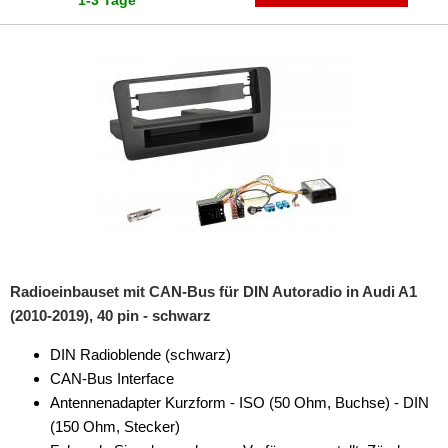
1-3 Tage
**
90
A1
A2
A3
A4
A5
A6
Radioeinbauset mit CAN-Bus für DIN Autoradio in Audi A1
A8
(2010-2019), 40 pin - schwarz
Q3
DIN Radioblende (schwarz)
Q5
CAN-Bus Interface
Antennenadapter Kurzform - ISO (50 Ohm, Buchse) - DIN
R8
(150 Ohm, Stecker)