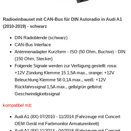
Freischaltmodule
Radioeinbauset mit CAN-Bus für DIN Autoradio in Audi A1
Freisprechadapter
(2010-2019) - schwarz
Frequenzweichen
DIN Radioblende (schwarz)
Handyhalterungen
CAN-Bus Interface
Antennenadapter Kurzform - ISO (50 Ohm, Buchse) - DIN
iPod
(150 Ohm, Stecker)
Folgende Signale werden zur Verfügung gestellt: rosa:
kabellos Laden
+12V Zündung Klemme 15 1,5A max., orange: +12V
Lautsprecheradapter
Beleuchtung Klemme 58 0,1A max., weiß: +12V
Rückfahrssignal 1,5A max., gelb/grün gelb/rot:
Lautsprechereinbauset
Geschwindigkeitssignal
Lautsprecherkabel
kompatibel mit:
Lautsprecherringe
Audi A1 (8X) 07/2010 - 11/2014 (Fahrzeuge mit Concert
OEM Gerät mit Farbmonitor Armaturenbrett)
Lenkradadapter
Audi A1 (8X) 11/2014 - 04/2018 (Fahrzeuge mit Concert