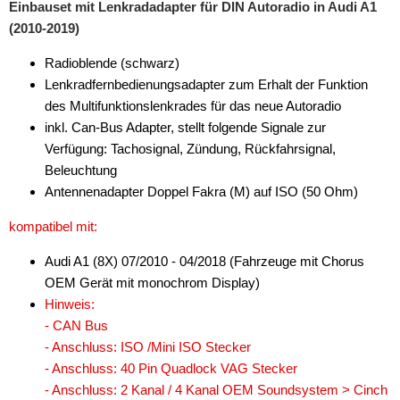
Einbauset mit Lenkradadapter für DIN Autoradio in Audi A1
für Volvo
(2010-2019)
Radiorahmen
Radioblende (schwarz)
SD-Adapter
Lenkradfernbedienungsadapter zum Erhalt der Funktion
des Multifunktionslenkrades für das neue Autoradio
Stromversorgung
inkl. Can-Bus Adapter, stellt folgende Signale zur
Verfügung: Tachosignal, Zündung, Rückfahrsignal,
Subwoofer-Zubehör
Beleuchtung
USB-Adapter
Antennenadapter Doppel Fakra (M) auf ISO (50 Ohm)
Verstärker-Zubehör
kompatibel mit:
Vorverstärkeradapter
Audi A1 (8X) 07/2010 - 04/2018 (Fahrzeuge mit Chorus
OEM Gerät mit monochrom Display)
Wechsler-Zubehör
Hinweis:
- CAN Bus
Werkstatt
- Anschluss: ISO /Mini ISO Stecker
- Anschluss: 40 Pin Quadlock VAG Stecker
- Anschluss: 2 Kanal / 4 Kanal OEM Soundsystem > Cinch