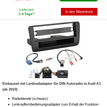
für Honda
Lieferzeit:
In den Warenkorb
1-3 Tage
**
für Hummer
für Hyundai
für Isuzu
für Iveco
für Jaguar
für Jeep
für Kia
Einbauset mit Lenkradadapter für DIN Autoradio in Audi A1
für Lancia
(ab 2010)
für Land Rover
Radioblende (schwarz)
für Lexus
Lenkradfernbedienungsadapter zum Erhalt der Funktion