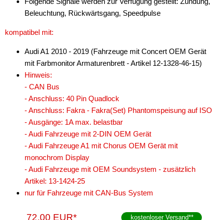
Folgende Signale werden zur Verfügung gestellt: Zündung,
TT
Beleuchtung, Rückwärtsgang, Speedpulse
für BMW
kompatibel mit:
für Buick
Audi A1 2010 - 2019 (Fahrzeuge mit Concert OEM Gerät
für Cadillac
mit Farbmonitor Armaturenbrett - Artikel 12-1328-46-15)
Hinweis:
für Chevrolet
- CAN Bus
- Anschluss: 40 Pin Quadlock
für Chrysler
- Anschluss: Fakra - Fakra(Set) Phantomspeisung auf ISO
für Citroen
- Ausgänge: 1A max. belastbar
- Audi Fahrzeuge mit 2-DIN OEM Gerät
für Dacia
- Audi Fahrzeuge A1 mit Chorus OEM Gerät mit
monochrom Display
für Daewoo
- Audi Fahrzeuge mit OEM Soundsystem - zusätzlich
für Dodge
Artikel: 13-1424-25
nur für Fahrzeuge mit CAN-Bus System
für Fiat
72,00 EUR*
kostenloser Versand
**
für Ford