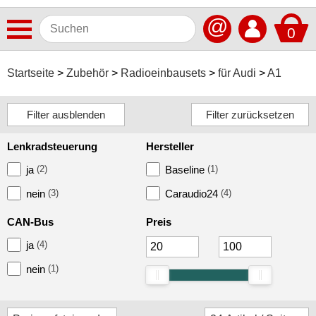
@
0
Antennen
Startseite
Zubehör
Radioeinbausets
für Audi
A1
Autoradios
Dashcams
Lenkradsteuerung
Hersteller
Elektromobilität
ja
(2)
Baseline
(1)
Freisprechanlagen
nein
(3)
Caraudio24
(4)
Lautsprecher
CAN-Bus
Preis
Multimedia
ja
(4)
Navigationssoftware
nein
(1)
Navigationssysteme