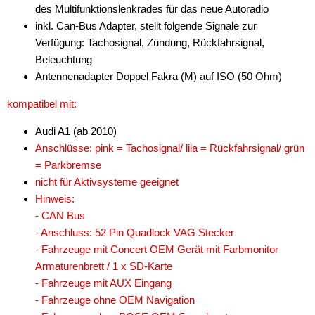
des Multifunktionslenkrades für das neue Autoradio
für MAN
inkl. Can-Bus Adapter, stellt folgende Signale zur
Verfügung: Tachosignal, Zündung, Rückfahrsignal,
für Mazda
Beleuchtung
für Mercedes-Benz
Antennenadapter Doppel Fakra (M) auf ISO (50 Ohm)
kompatibel mit:
für Mini
Audi A1 (ab 2010)
für Mitsubishi
Anschlüsse: pink = Tachosignal/ lila = Rückfahrsignal/ grün
für Nissan
= Parkbremse
nicht für Aktivsysteme geeignet
für Opel
Hinweis:
- CAN Bus
für Peugeot
- Anschluss: 52 Pin Quadlock VAG Stecker
für Porsche
- Fahrzeuge mit Concert OEM Gerät mit Farbmonitor
Armaturenbrett / 1 x SD-Karte
für Range Rover
- Fahrzeuge mit AUX Eingang
- Fahrzeuge ohne OEM Navigation
für Renault