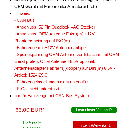
Marderschutz
OEM Gerät mit Farbmonitor Armaturenbrett)
Hinweis:
Multimediainterface
- CAN Bus
- Anschluss: 52 Pin Quadlock VAG Stecker
Parkscheiben
- Anschluss: OEM Antenne Fakra(m) +12V
Radioadapter
Phantomspeisung auf ISO(m)
- Fahrzeuge mit +12V Antennenanlage
Radioblenden
- Speisespannung OEM Antenne vor Intallation mit OEM
Gerät prüfen: OEM Antenne +8,5V optional:
Radioeinbausets
Antennenadapter Fakra(m)(doppelt) auf DIN(m) 8,5V -
für Alfa Romeo
Artikel: 1524-29-0
- Fahrzeugeinstellungen nicht unterstützt
für Audi
- E-Call nicht unterstützt
nur für Fahrzeuge mit CAN-Bus System
100
200
63,00 EUR*
kostenloser Versand
**
80
Lieferzeit:
In den Warenkorb