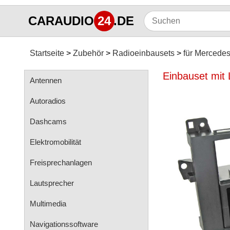
CARAUDIO
24
.DE
Startseite
Zubehör
Radioeinbausets
für Mercede
Einbauset mit
Antennen
Autoradios
Dashcams
Elektromobilität
Freisprechanlagen
Lautsprecher
Multimedia
Navigationssoftware