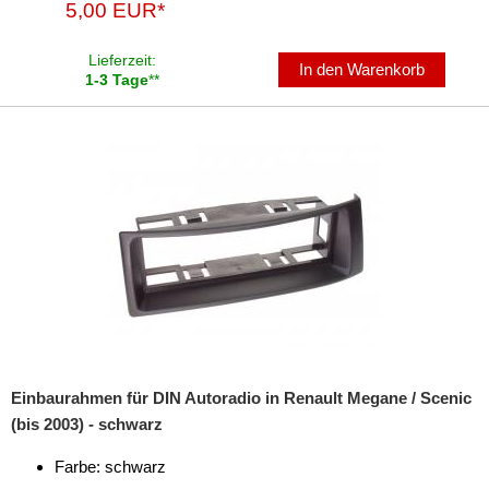
5,00 EUR*
Freischaltmodule
Lieferzeit:
In den Warenkorb
Freisprechadapter
1-3 Tage
**
Frequenzweichen
Handyhalterungen
iPod
kabellos Laden
Lautsprecheradapter
Lautsprechereinbauset
Lautsprecherkabel
Einbaurahmen für DIN Autoradio in Renault Megane / Scenic
(bis 2003) - schwarz
Lautsprecherringe
Farbe: schwarz
Lenkradadapter