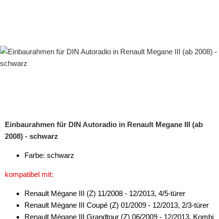
für Volvo
Universal
Radioeinbausets
Radiorahmen
SD-Adapter
Stromversorgung
Subwoofer-Zubehör
Einbaurahmen für DIN Autoradio in Renault Megane III (ab
2008) - schwarz
USB-Adapter
Farbe: schwarz
Verstärker-Zubehör
kompatibel mit:
Vorverstärkeradapter
Renault Mégane III (Z) 11/2008 - 12/2013, 4/5-türer
Wechsler-Zubehör
Renault Mégane III Coupé (Z) 01/2009 - 12/2013, 2/3-türer
Renault Mégane III Grandtour (Z) 06/2009 - 12/2013, Kombi
Werkstatt