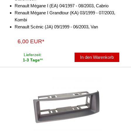
für Harley Davidson
Renault Mégane I (EA) 04/1997 - 08/2003, Cabrio
Renault Mégane I Grandtour (KA) 03/1999 - 07/2003,
für Honda
Kombi
für Hummer
Renault Scénic (JA) 09/1999 - 06/2003, Van
für Hyundai
6,00 EUR*
für Infiniti
Lieferzeit:
In den Warenkorb
für Isuzu
1-3 Tage
**
für Iveco
für Jaguar
für Jeep
für Kia
für Lancia
für Land Rover