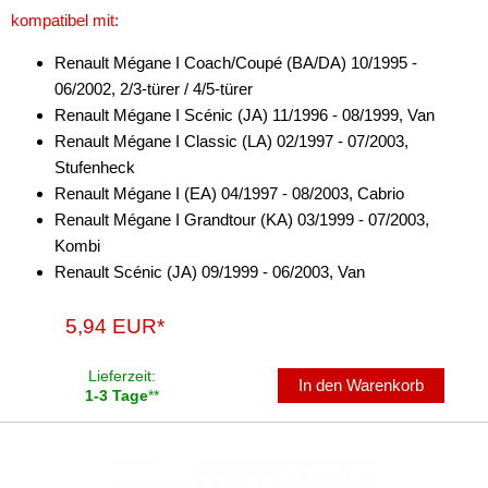
kompatibel mit:
Marderschutz
Renault Mégane I Coach/Coupé (BA/DA) 10/1995 -
Multimediainterface
06/2002, 2/3-türer / 4/5-türer
Parkscheiben
Renault Mégane I Scénic (JA) 11/1996 - 08/1999, Van
Renault Mégane I Classic (LA) 02/1997 - 07/2003,
Radioadapter
Stufenheck
Renault Mégane I (EA) 04/1997 - 08/2003, Cabrio
Radioblenden
Renault Mégane I Grandtour (KA) 03/1999 - 07/2003,
für Acura
Kombi
Renault Scénic (JA) 09/1999 - 06/2003, Van
für Alfa Romeo
5,94 EUR*
für Audi
für BMW
Lieferzeit:
In den Warenkorb
1-3 Tage
**
für Buick
für Cadillac