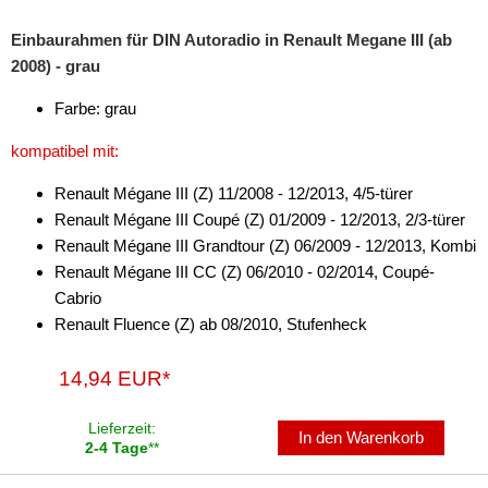
für Saturn
Einbaurahmen für DIN Autoradio in Renault Megane III (ab
für Scania
2008) - grau
für Scion
Farbe: grau
für Seat
kompatibel mit:
für Skoda
Renault Mégane III (Z) 11/2008 - 12/2013, 4/5-türer
Renault Mégane III Coupé (Z) 01/2009 - 12/2013, 2/3-türer
für Smart
Renault Mégane III Grandtour (Z) 06/2009 - 12/2013, Kombi
Renault Mégane III CC (Z) 06/2010 - 02/2014, Coupé-
für Ssangyong
Cabrio
für Subaru
Renault Fluence (Z) ab 08/2010, Stufenheck
für Suzuki
14,94 EUR*
für Toyota
Lieferzeit:
In den Warenkorb
2-4 Tage
**
für Volkswagen