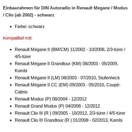
Einbaurahmen für DIN Autoradio in Renault Megane / Modus
Antennenzubehör
/ Clio (ab 2002) - schwarz
Aux-In-Adapter
Farbe: schwarz
Bluetooth
kompatibel mit:
CAN-BUS-Adapter
Renault Mégane II (BM/CM) 11/2002 - 10/2008, 2/3-türer /
4/5-türer
Cinch-Kabel
Renault Mégane II Grandtour (KM) 08/2003 - 05/2009,
DAB+
Kombi
Renault Mégane II (LM) 08/2003 - 07/2010, Stufenheck
Entriegelung
Renault Mégane II CC (EM) 09/2003 - 05/2010, Coupé-
Cabrio
Entstörmaterial
Renault Modus (P) 08/2004 - 12/2012
Ersatzteile
Renault Grand Modus (P) 04/2008 - 12/2012
Renault Clio III (R ) 09/2005 - 10/2012, 2/3-türer / 4/5-türer
Fahrzeughalter
Renault Clio III Grandtour (R ) 01/2008 - 02/2013, Kombi
Fernbedienungen