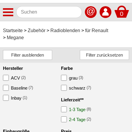
@
0
Antennen
Startseite
Zubehör
Radioblenden
für Renault
Megane
Autoradios
Dashcams
Elektromobilität
Hersteller
Farbe
Freisprechanlagen
ACV
(2)
grau
(3)
Lautsprecher
Baseline
(7)
schwarz
(7)
Multimedia
Inbay
(1)
Lieferzeit**
1-3 Tage
(8)
Navigationssoftware
2-4 Tage
(2)
Navigationssysteme
Einbaugröße
Preis