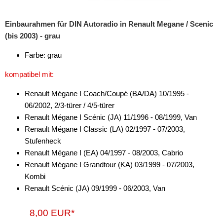
für Lexus
Einbaurahmen für DIN Autoradio in Renault Megane / Scenic
(bis 2003) - grau
für Lincoln
Farbe: grau
für MAN
kompatibel mit:
für Mazda
Renault Mégane I Coach/Coupé (BA/DA) 10/1995 -
für Mercedes-Benz
06/2002, 2/3-türer / 4/5-türer
für Mercury
Renault Mégane I Scénic (JA) 11/1996 - 08/1999, Van
Renault Mégane I Classic (LA) 02/1997 - 07/2003,
für Mini
Stufenheck
Renault Mégane I (EA) 04/1997 - 08/2003, Cabrio
für Mitsubishi
Renault Mégane I Grandtour (KA) 03/1999 - 07/2003,
für Nissan
Kombi
Renault Scénic (JA) 09/1999 - 06/2003, Van
für Oldsmobile
8,00 EUR*
für Opel