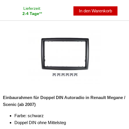
für Peugeot
Lieferzeit:
In den Warenkorb
2-4 Tage
**
für Plymouth
für Pontiac
für Porsche
für Ram
für Renault
Alaskan
Arkana
Einbaurahmen für Doppel DIN Autoradio in Renault Megane /
Capture
Scenic (ab 2007)
Clio
Farbe: schwarz
Doppel DIN ohne Mittelsteg
Express