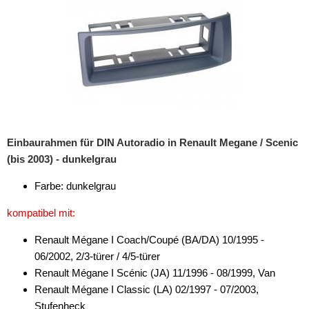
für Chevrolet
für Chrysler
für Citroen
für Dacia
für Daewoo
Einbaurahmen für DIN Autoradio in Renault Megane / Scenic
für Daihatsu
(bis 2003) - dunkelgrau
für Dodge
Farbe: dunkelgrau
für Eagle
kompatibel mit:
für Fiat
Renault Mégane I Coach/Coupé (BA/DA) 10/1995 -
06/2002, 2/3-türer / 4/5-türer
für Ford
Renault Mégane I Scénic (JA) 11/1996 - 08/1999, Van
für GMC
Renault Mégane I Classic (LA) 02/1997 - 07/2003,
Stufenheck