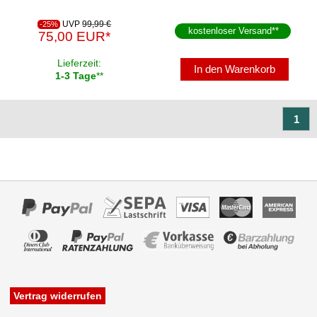
UVP
99,99 €
-25%
kostenloser Versand
**
75,00 EUR*
Lieferzeit:
In den Warenkorb
1-3 Tage
**
1
Vertrag widerrufen