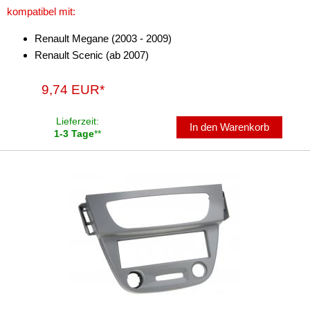
kompatibel mit:
Kangoo
Renault Megane (2003 - 2009)
Koleos
Renault Scenic (ab 2007)
Laguna
9,74 EUR*
Master
Lieferzeit:
Megane
In den Warenkorb
1-3 Tage
**
Modus
Scenic
Traffic
Twingo
für Rover
für Saab