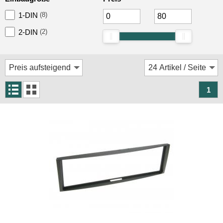
Rückfahrsysteme
1-DIN
(8)
Soundprozessoren
2-DIN
(2)
Subwoofer
Verstärker
Zubehör
1
Aktivsystemadapter
Antennenadapter
Antennenkabel
Antennensplitter
Antennenstab
Antennenstecker
Antennenverstärker