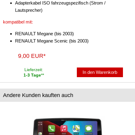
Adapterkabel ISO fahrzeugspezifisch (Strom /
Lautsprecher)
für Lexus
kompatibel mit:
für Lincoln
RENAULT Megane (bis 2003)
für MAN
RENAULT Megane Scenic (bis 2003)
für Mazda
9,00 EUR*
für Mercedes-Benz
Lieferzeit:
für Mercury
In den Warenkorb
1-3 Tage
**
für Mini
Andere Kunden kauften auch
für Mitsubishi
für Nissan
für Oldsmobile
für Opel