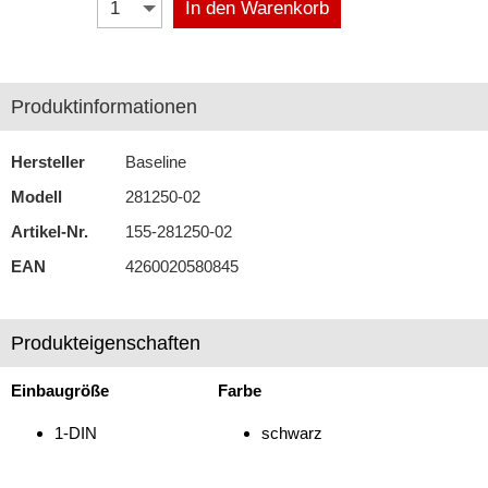
In den Warenkorb
Antennenzubehör
Aux-In-Adapter
Produktinformationen
Bluetooth
Hersteller
Baseline
CAN-BUS-Adapter
Modell
281250-02
Cinch-Kabel
Artikel-Nr.
155-281250-02
DAB+
EAN
4260020580845
Entriegelung
Produkteigenschaften
Entstörmaterial
Ersatzteile
Einbaugröße
Farbe
Fahrzeughalter
1-DIN
schwarz
Fernbedienungen