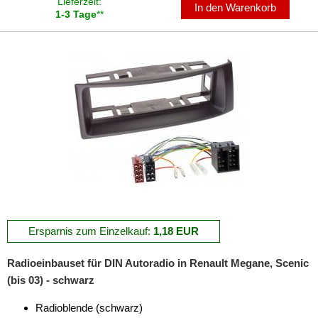
Lieferzeit:
für Harley Davidson
In den Warenkorb
1-3 Tage
**
für Honda
für Hummer
für Hyundai
für Infiniti
für Isuzu
für Iveco
für Jaguar
für Jeep
Ersparnis zum Einzelkauf:
1,18 EUR
für Kia
Radioeinbauset für DIN Autoradio in Renault Megane, Scenic
(bis 03) - schwarz
für Lancia
Radioblende (schwarz)
für Land Rover