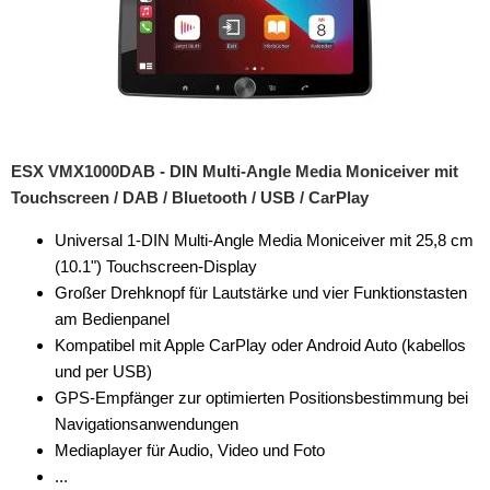
für Peugeot
für Plymouth
für Pontiac
für Porsche
ESX VMX1000DAB - DIN Multi-Angle Media Moniceiver mit
Touchscreen / DAB / Bluetooth / USB / CarPlay
für Ram
Universal 1-DIN Multi-Angle Media Moniceiver mit 25,8 cm
für Renault
(10.1") Touchscreen-Display
Großer Drehknopf für Lautstärke und vier Funktionstasten
Alaskan
am Bedienpanel
Arkana
Kompatibel mit Apple CarPlay oder Android Auto (kabellos
und per USB)
Capture
GPS-Empfänger zur optimierten Positionsbestimmung bei
Navigationsanwendungen
Clio
Mediaplayer für Audio, Video und Foto
Express
...