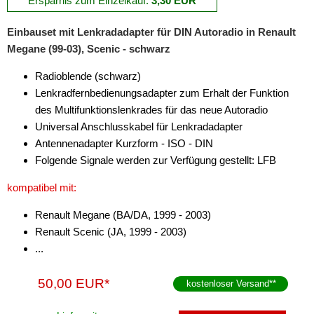
Ersparnis zum Einzelkauf:
3,30 EUR
für Chevrolet
Einbauset mit Lenkradadapter für DIN Autoradio in Renault
für Chrysler
Megane (99-03), Scenic - schwarz
für Citroen
Radioblende (schwarz)
für Dacia
Lenkradfernbedienungsadapter zum Erhalt der Funktion
des Multifunktionslenkrades für das neue Autoradio
für Daewoo
Universal Anschlusskabel für Lenkradadapter
Antennenadapter Kurzform - ISO - DIN
für Daihatsu
Folgende Signale werden zur Verfügung gestellt: LFB
für Dodge
kompatibel mit:
für Eagle
Renault Megane (BA/DA, 1999 - 2003)
Renault Scenic (JA, 1999 - 2003)
für Fiat
...
für Ford
50,00 EUR*
kostenloser Versand
**
für GMC