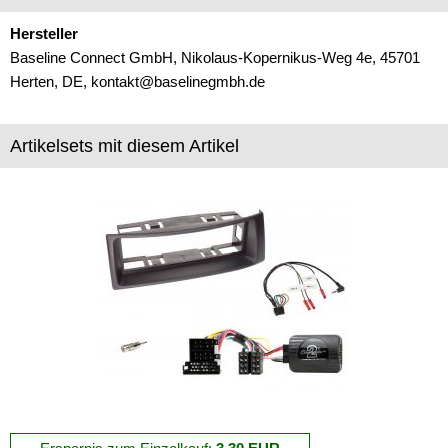
Marderschutz
Hersteller
Baseline Connect GmbH, Nikolaus-Kopernikus-Weg 4e, 45701
Multimediainterface
Herten, DE, kontakt@baselinegmbh.de
Parkscheiben
Radioadapter
Artikelsets mit diesem Artikel
Radioblenden
für Acura
für Alfa Romeo
für Audi
für BMW
für Buick
für Cadillac