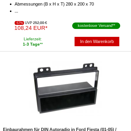
Abmessungen (B x H x T) 280 x 200 x 70
...
UVP
252,00 €
-57%
kostenloser Versand
**
108,24 EUR*
Lieferzeit:
In den Warenkorb
1-3 Tage
**
Einbaurahmen für DIN Autoradio in Ford Fiesta (01-05) /