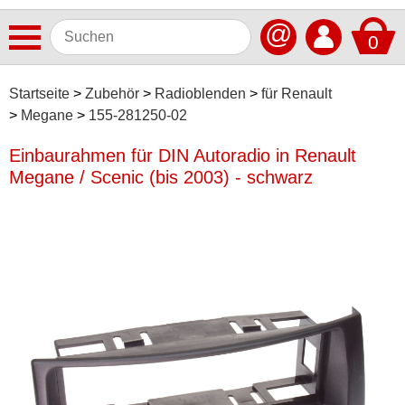
@
0
Antennen
Startseite
Zubehör
Radioblenden
für Renault
Megane
155-281250-02
Autoradios
Einbaurahmen für DIN Autoradio in Renault
Dashcams
Megane / Scenic (bis 2003) - schwarz
Elektromobilität
Freisprechanlagen
Lautsprecher
Multimedia
Navigationssoftware
Navigationssysteme