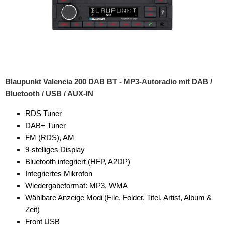
für Volvo
Universal
Radioeinbausets
Radiorahmen
Blaupunkt Valencia 200 DAB BT - MP3-Autoradio mit DAB /
SD-Adapter
Bluetooth / USB / AUX-IN
Stromversorgung
RDS Tuner
Subwoofer-Zubehör
DAB+ Tuner
FM (RDS), AM
USB-Adapter
9-stelliges Display
Bluetooth integriert (HFP, A2DP)
Verstärker-Zubehör
Integriertes Mikrofon
Vorverstärkeradapter
Wiedergabeformat: MP3, WMA
Wählbare Anzeige Modi (File, Folder, Titel, Artist, Album &
Wechsler-Zubehör
Zeit)
Front USB
Werkstatt