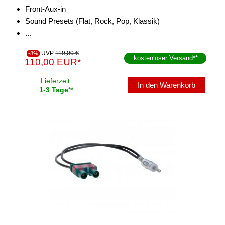
Front-Aux-in
Sound Presets (Flat, Rock, Pop, Klassik)
...
UVP
119,00 €
-8%
kostenloser Versand
**
110,00 EUR*
Lieferzeit:
In den Warenkorb
1-3 Tage
**