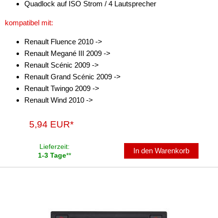
Quadlock auf ISO Strom / 4 Lautsprecher
für Saturn
kompatibel mit:
für Scania
Renault Fluence 2010 ->
für Scion
Renault Megané III 2009 ->
für Seat
Renault Scénic 2009 ->
Renault Grand Scénic 2009 ->
für Skoda
Renault Twingo 2009 ->
Renault Wind 2010 ->
für Smart
für Ssangyong
5,94 EUR*
für Subaru
Lieferzeit:
In den Warenkorb
1-3 Tage
**
für Suzuki
für Toyota
für Volkswagen