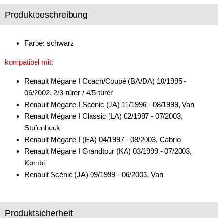
Produktbeschreibung
Freischaltmodule
Freisprechadapter
Farbe: schwarz
Frequenzweichen
kompatibel mit:
Handyhalterungen
Renault Mégane I Coach/Coupé (BA/DA) 10/1995 -
iPod
06/2002, 2/3-türer / 4/5-türer
Renault Mégane I Scénic (JA) 11/1996 - 08/1999, Van
kabellos Laden
Renault Mégane I Classic (LA) 02/1997 - 07/2003,
Stufenheck
Lautsprecheradapter
Renault Mégane I (EA) 04/1997 - 08/2003, Cabrio
Lautsprechereinbauset
Renault Mégane I Grandtour (KA) 03/1999 - 07/2003,
Kombi
Lautsprecherkabel
Renault Scénic (JA) 09/1999 - 06/2003, Van
Lautsprecherringe
Lenkradadapter
Produktsicherheit