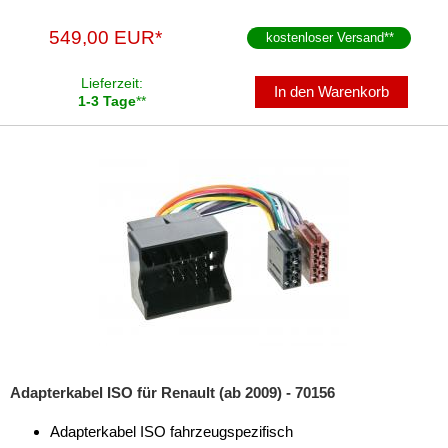
Kangoo
549,00 EUR*
kostenloser Versand
**
Koleos
Lieferzeit:
In den Warenkorb
Laguna
1-3 Tage
**
Master
Megane
Modus
Scenic
Traffic
Twingo
für Rover
Adapterkabel ISO für Renault (ab 2009) - 70156
für Saab
Adapterkabel ISO fahrzeugspezifisch