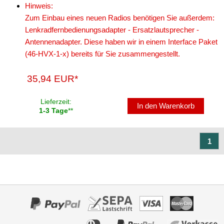
Hinweis:
Marderschutz
Zum Einbau eines neuen Radios benötigen Sie außerdem:
Lenkradfernbedienungsadapter - Ersatzlautsprecher -
Multimediainterface
Antennenadapter. Diese haben wir in einem Interface Paket
Parkscheiben
(46-HVX-1-x) bereits für Sie zusammengestellt.
Radioadapter
35,94 EUR*
Radioblenden
Lieferzeit:
In den Warenkorb
für Acura
1-3 Tage
**
für Alfa Romeo
1
für Audi
für BMW
für Buick
für Cadillac