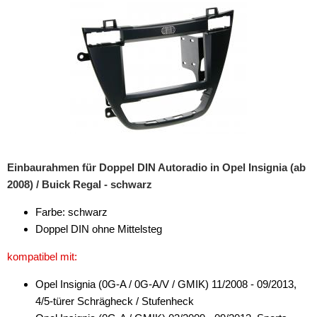
Rückfahrsysteme
Soundprozessoren
Subwoofer
Verstärker
Zubehör
Aktivsystemadapter
Einbaurahmen für Doppel DIN Autoradio in Opel Insignia (ab
Antennenadapter
2008) / Buick Regal - schwarz
Antennenkabel
Farbe: schwarz
Doppel DIN ohne Mittelsteg
Antennensplitter
kompatibel mit:
Antennenstab
Opel Insignia (0G-A / 0G-A/V / GMIK) 11/2008 - 09/2013,
Antennenstecker
4/5-türer Schrägheck / Stufenheck
Antennenverstärker