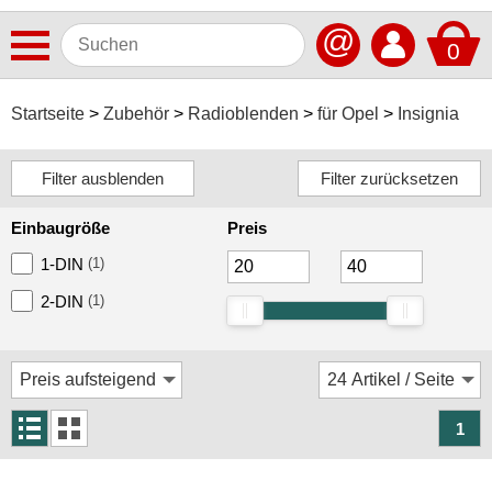
@
0
Antennen
Startseite
Zubehör
Radioblenden
für Opel
Insignia
Autoradios
Dashcams
Einbaugröße
Preis
Elektromobilität
1-DIN
(1)
Freisprechanlagen
2-DIN
(1)
Lautsprecher
Multimedia
Navigationssoftware
1
Navigationssysteme