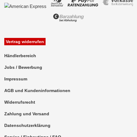
für Chevrolet
für Chrysler
für Citroen
für Dacia
Vertrag widerrufen
für Daewoo
Händlerbereich
für Daihatsu
Jobs / Bewerbung
für Dodge
Impressum
für Eagle
AGB und Kundeninformationen
für Fiat
Widerrufsrecht
Zahlung und Versand
für Ford
Datenschutzerklärung
für GMC