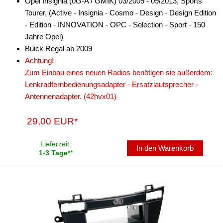
Opel Insignia (0G-A / GMIK) 03/2009 - 09/2013, Sports
Tourer, (Active - Insignia - Cosmo - Design - Design Edition
Antennenzubehör
- Edition - INNOVATION - OPC - Selection - Sport - 150
Jahre Opel)
Aux-In-Adapter
Buick Regal ab 2009
Bluetooth
Achtung!
Zum Einbau eines neuen Radios benötigen sie außerdem:
CAN-BUS-Adapter
Lenkradfernbedienungsadapter - Ersatzlautsprecher -
Antennenadapter. (42hvx01)
Cinch-Kabel
DAB+
29,00 EUR*
Entriegelung
Lieferzeit:
In den Warenkorb
1-3 Tage
**
Entstörmaterial
Ersatzteile
Fahrzeughalter
Fernbedienungen