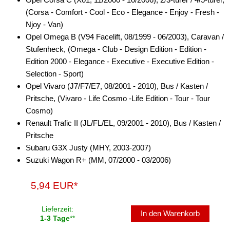
für Chevrolet
(Corsa - Comfort - Cool - Eco - Elegance - Enjoy - Fresh -
Njoy - Van)
für Chrysler
Opel Omega B (V94 Facelift, 08/1999 - 06/2003), Caravan /
für Citroen
Stufenheck, (Omega - Club - Design Edition - Edition -
Edition 2000 - Elegance - Executive - Executive Edition -
für Dacia
Selection - Sport)
Opel Vivaro (J7/F7/E7, 08/2001 - 2010), Bus / Kasten /
für Daewoo
Pritsche, (Vivaro - Life Cosmo -Life Edition - Tour - Tour
für Daihatsu
Cosmo)
Renault Trafic II (JL/FL/EL, 09/2001 - 2010), Bus / Kasten /
für Dodge
Pritsche
Subaru G3X Justy (MHY, 2003-2007)
für Eagle
Suzuki Wagon R+ (MM, 07/2000 - 03/2006)
für Fiat
5,94 EUR*
für Ford
Lieferzeit:
für GMC
In den Warenkorb
1-3 Tage
**