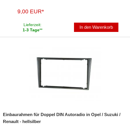
Subwoofer-Zubehör
9,00 EUR*
USB-Adapter
Lieferzeit:
In den Warenkorb
1-3 Tage
**
Verstärker-Zubehör
Vorverstärkeradapter
Wechsler-Zubehör
Werkstatt
Einbaurahmen für Doppel DIN Autoradio in Opel / Suzuki /
Renault - hellsilber