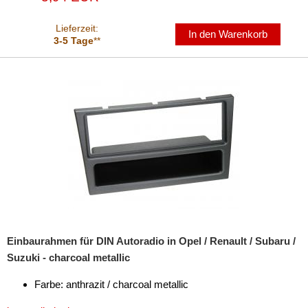
Adam
Lieferzeit:
In den Warenkorb
3-5 Tage
**
Agila
Antara
Astra
Combo
Corsa
GT
Insignia
Karl
Einbaurahmen für DIN Autoradio in Opel / Renault / Subaru /
Suzuki - charcoal metallic
Meriva
Farbe: anthrazit / charcoal metallic
Mokka