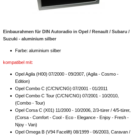
Antennenzubehör
Aux-In-Adapter
Einbaurahmen für DIN Autoradio in Opel / Renault / Subaru /
Bluetooth
Suzuki - aluminium silber
CAN-BUS-Adapter
Farbe: aluminium silber
Cinch-Kabel
kompatibel mit:
DAB+
Opel Agila (H00) 07/2000 - 09/2007, (Agila - Cosmo -
Edition)
Entriegelung
Opel Combo C (C/CN/CNG) 07/2001 - 01/2011
Entstörmaterial
Opel Combo C Tour (C/CN/CNG) 07/2001 - 10/2010,
(Combo - Tour)
Ersatzteile
Opel Corsa C (X01) 11/2000 - 10/2006, 2/3-türer / 4/5-türer,
(Corsa - Comfort - Cool - Eco - Elegance - Enjoy - Fresh -
Fahrzeughalter
Njoy - Van)
Fernbedienungen
Opel Omega B (V94 Facelift) 08/1999 - 06/2003, Caravan /