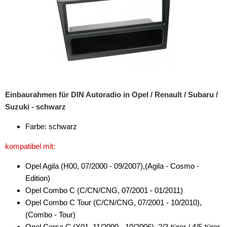
Marderschutz
Multimediainterface
Parkscheiben
Radioadapter
Radioblenden
Einbaurahmen für DIN Autoradio in Opel / Renault / Subaru /
Suzuki - schwarz
für Acura
Farbe: schwarz
für Alfa Romeo
kompatibel mit:
für Audi
Opel Agila (H00, 07/2000 - 09/2007),(Agila - Cosmo -
für BMW
Edition)
Opel Combo C (C/CN/CNG, 07/2001 - 01/2011)
für Buick
Opel Combo C Tour (C/CN/CNG, 07/2001 - 10/2010),
für Cadillac
(Combo - Tour)
Opel Corsa C (X01, 11/2000 - 10/2006), 2/3-türer / 4/5-türer,