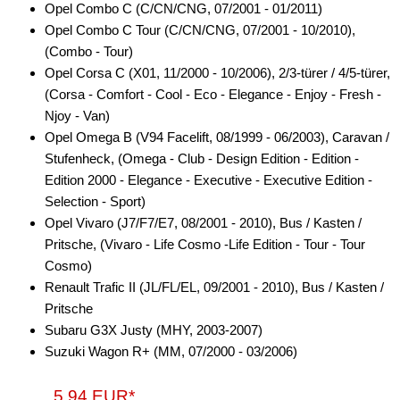
Opel Combo C (C/CN/CNG, 07/2001 - 01/2011)
Opel Combo C Tour (C/CN/CNG, 07/2001 - 10/2010),
für Lexus
(Combo - Tour)
für Lincoln
Opel Corsa C (X01, 11/2000 - 10/2006), 2/3-türer / 4/5-türer,
(Corsa - Comfort - Cool - Eco - Elegance - Enjoy - Fresh -
für MAN
Njoy - Van)
Opel Omega B (V94 Facelift, 08/1999 - 06/2003), Caravan /
für Mazda
Stufenheck, (Omega - Club - Design Edition - Edition -
für Mercedes-Benz
Edition 2000 - Elegance - Executive - Executive Edition -
Selection - Sport)
für Mercury
Opel Vivaro (J7/F7/E7, 08/2001 - 2010), Bus / Kasten /
Pritsche, (Vivaro - Life Cosmo -Life Edition - Tour - Tour
für Mini
Cosmo)
für Mitsubishi
Renault Trafic II (JL/FL/EL, 09/2001 - 2010), Bus / Kasten /
Pritsche
für Nissan
Subaru G3X Justy (MHY, 2003-2007)
Suzuki Wagon R+ (MM, 07/2000 - 03/2006)
für Oldsmobile
für Opel
5,94 EUR*