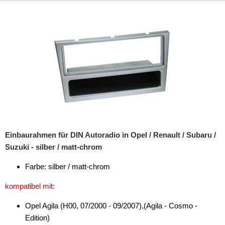
für Harley Davidson
für Honda
für Hummer
für Hyundai
für Infiniti
für Isuzu
für Iveco
Einbaurahmen für DIN Autoradio in Opel / Renault / Subaru /
für Jaguar
Suzuki - silber / matt-chrom
für Jeep
Farbe: silber / matt-chrom
für Kia
kompatibel mit:
für Lancia
Opel Agila (H00, 07/2000 - 09/2007),(Agila - Cosmo -
Edition)
für Land Rover