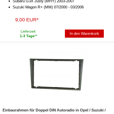
Subaru G3X Justy (MHY) 2003-2007
für Pontiac
Suzuki Wagon R+ (MM) 07/2000 - 03/2006
für Porsche
9,00 EUR*
für Ram
Lieferzeit:
In den Warenkorb
für Renault
1-3 Tage
**
für Rover
für Saab
für Saturn
für Scania
für Scion
für Seat
für Skoda
Einbaurahmen für Doppel DIN Autoradio in Opel / Suzuki /