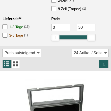
2-DIN
(11)
Rückfahrsysteme
9 Zoll (Trapez)
(1)
Soundprozessoren
Lieferzeit**
Preis
Subwoofer
1-3 Tage
(16)
Verstärker
3-5 Tage
(1)
Zubehör
Aktivsystemadapter
Antennenadapter
1
Antennenkabel
Antennensplitter
Antennenstab
Antennenstecker
Antennenverstärker