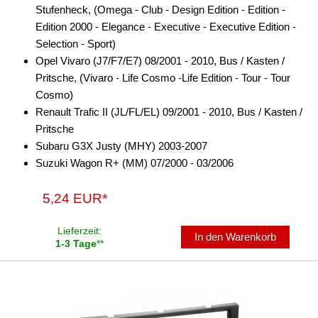
Stufenheck, (Omega - Club - Design Edition - Edition -
Freischaltmodule
Edition 2000 - Elegance - Executive - Executive Edition -
Selection - Sport)
Freisprechadapter
Opel Vivaro (J7/F7/E7) 08/2001 - 2010, Bus / Kasten /
Frequenzweichen
Pritsche, (Vivaro - Life Cosmo -Life Edition - Tour - Tour
Cosmo)
Handyhalterungen
Renault Trafic II (JL/FL/EL) 09/2001 - 2010, Bus / Kasten /
Pritsche
iPod
Subaru G3X Justy (MHY) 2003-2007
kabellos Laden
Suzuki Wagon R+ (MM) 07/2000 - 03/2006
Lautsprecheradapter
5,24 EUR*
Lautsprechereinbauset
Lieferzeit:
In den Warenkorb
1-3 Tage
**
Lautsprecherkabel
Lautsprecherringe
Lenkradadapter