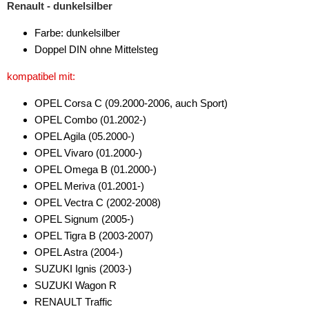
für Smart
Renault - dunkelsilber
für Ssangyong
Farbe: dunkelsilber
Doppel DIN ohne Mittelsteg
für Subaru
kompatibel mit:
für Suzuki
OPEL Corsa C (09.2000-2006, auch Sport)
für Toyota
OPEL Combo (01.2002-)
OPEL Agila (05.2000-)
für Volkswagen
OPEL Vivaro (01.2000-)
für Volvo
OPEL Omega B (01.2000-)
OPEL Meriva (01.2001-)
Universal
OPEL Vectra C (2002-2008)
OPEL Signum (2005-)
Radioeinbausets
OPEL Tigra B (2003-2007)
Radiorahmen
OPEL Astra (2004-)
SUZUKI Ignis (2003-)
SD-Adapter
SUZUKI Wagon R
RENAULT Traffic
Stromversorgung