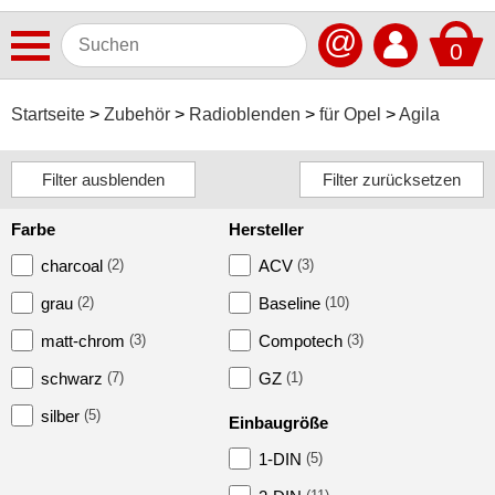
@
0
Antennen
Startseite
Zubehör
Radioblenden
für Opel
Agila
Autoradios
Dashcams
Farbe
Hersteller
Elektromobilität
charcoal
(2)
ACV
(3)
Freisprechanlagen
grau
(2)
Baseline
(10)
Lautsprecher
matt-chrom
(3)
Compotech
(3)
Multimedia
schwarz
(7)
GZ
(1)
Navigationssoftware
silber
(5)
Einbaugröße
Navigationssysteme
1-DIN
(5)