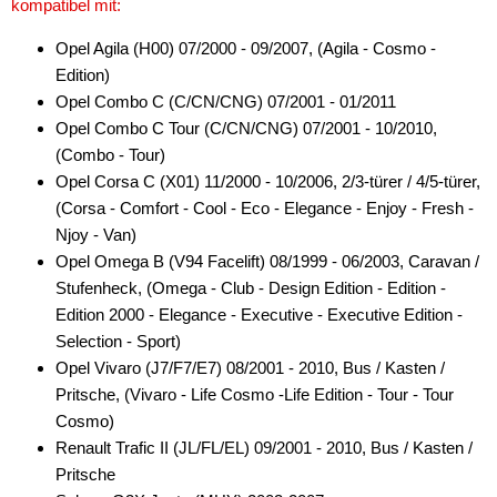
kompatibel mit:
Movano
Opel Agila (H00) 07/2000 - 09/2007, (Agila - Cosmo -
Movano Cargo
Edition)
Opel Combo C (C/CN/CNG) 07/2001 - 01/2011
Movano Electrik Cargo
Opel Combo C Tour (C/CN/CNG) 07/2001 - 10/2010,
(Combo - Tour)
Omega
Opel Corsa C (X01) 11/2000 - 10/2006, 2/3-türer / 4/5-türer,
Signum
(Corsa - Comfort - Cool - Eco - Elegance - Enjoy - Fresh -
Njoy - Van)
Tigra
Opel Omega B (V94 Facelift) 08/1999 - 06/2003, Caravan /
Stufenheck, (Omega - Club - Design Edition - Edition -
Vectra
Edition 2000 - Elegance - Executive - Executive Edition -
Vivaro
Selection - Sport)
Opel Vivaro (J7/F7/E7) 08/2001 - 2010, Bus / Kasten /
Zafira
Pritsche, (Vivaro - Life Cosmo -Life Edition - Tour - Tour
Cosmo)
für Peugeot
Renault Trafic II (JL/FL/EL) 09/2001 - 2010, Bus / Kasten /
für Plymouth
Pritsche