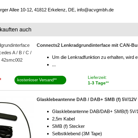
ger Allee 10-12, 41812 Erkelenz, DE, info@acvgmbh.de
kauften auch
Connects2 Lenkradgrundinterface mit CAN-Bus f
Um die Lenkradfunktion zu erhalten, wird e
...
Lieferzeit:
*
kostenloser Versand
**
1-3 Tage
**
Glasklebeantenne DAB / DAB+ SMB (f) 5V/12V
Glasklebeantenne DAB/DAB+ SMB(f) 5V/
2,5m Kabel
SMB (f) Stecker
Selbstklebend (3M Tape)