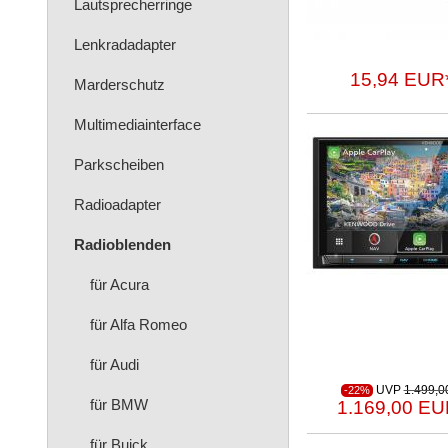
Lautsprecherringe
Lenkradadapter
15,94 EUR
Marderschutz
Multimediainterface
Parkscheiben
Radioadapter
Radioblenden
für Acura
für Alfa Romeo
für Audi
UVP
1.499,0
-22%
für BMW
1.169,00 EU
für Buick