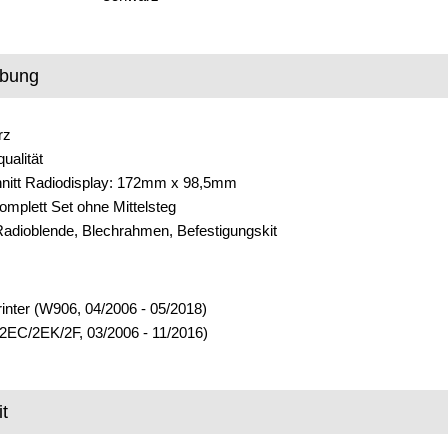
ibung
rz
ualität
nitt Radiodisplay: 172mm x 98,5mm
mplett Set ohne Mittelsteg
Radioblende, Blechrahmen, Befestigungskit
nter (W906, 04/2006 - 05/2018)
(2EC/2EK/2F, 03/2006 - 11/2016)
t