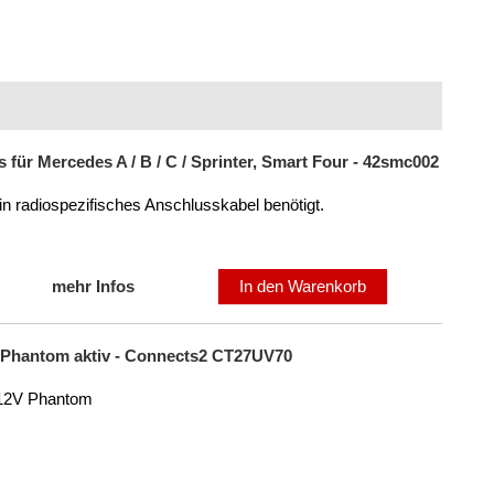
ür Mercedes A / B / C / Sprinter, Smart Four - 42smc002
in radiospezifisches Anschlusskabel benötigt.
mehr Infos
In den Warenkorb
 Phantom aktiv - Connects2 CT27UV70
12V Phantom