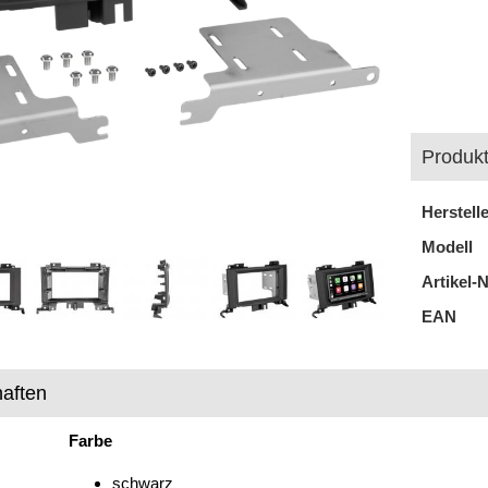
Produkt
Herstell
Modell
Artikel-N
EAN
aften
Farbe
schwarz