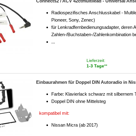
Connects2 / ACV 42ctmultilead - Universal An
Radiospezifisches Anschlusskabel - Multil
Pioneer, Sony, Zenec)
für Lenkradfernbedienungsadapter, deren 
Zahlen-/Buchstaben-/Zahlenkombination be
...
Lieferzeit:
1-3 Tage
**
Einbaurahmen für Doppel DIN Autoradio in Nis
Farbe: Klavierlack schwarz mit silbernem
Doppel DIN ohne Mittelsteg
kompatibel mit:
Nissan Micra (ab 2017)