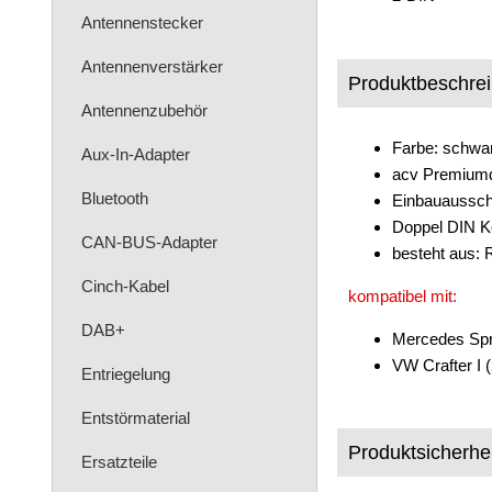
Antennenstecker
Antennenverstärker
Produktbeschre
Antennenzubehör
Farbe: schwa
Aux-In-Adapter
acv Premiumq
Bluetooth
Einbauaussch
Doppel DIN Ko
CAN-BUS-Adapter
besteht aus: 
Cinch-Kabel
kompatibel mit:
DAB+
Mercedes Spri
VW Crafter I 
Entriegelung
Entstörmaterial
Produktsicherhei
Ersatzteile