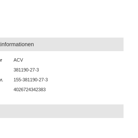
informationen
er
ACV
381190-27-3
r.
155-381190-27-3
4026724342383