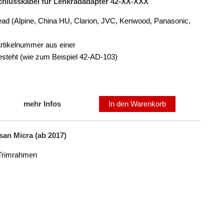
schlusskabel für Lenkradadapter 42-XX-XXX
ead (Alpine, China HU, Clarion, JVC, Kenwood, Panasonic,
Artikelnummer aus einer
steht (wie zum Beispiel 42-AD-103)
mehr Infos
In den Warenkorb
san Micra (ab 2017)
 Trimrahmen