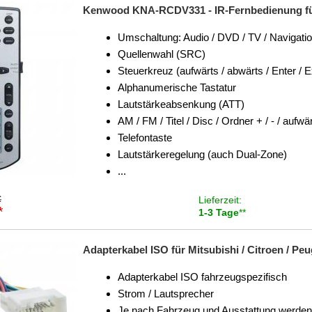
Kenwood KNA-RCDV331 - IR-Fernbedienung fü
Umschaltung: Audio / DVD / TV / Navigati
Quellenwahl (SRC)
Steuerkreuz (aufwärts / abwärts / Enter / Ex
Alphanumerische Tastatur
Lautstärkeabsenkung (ATT)
AM / FM / Titel / Disc / Ordner + / - / aufwä
Telefontaste
Lautstärkeregelung (auch Dual-Zone)
...
€
Lieferzeit:
*
1-3 Tage
**
Adapterkabel ISO für Mitsubishi / Citroen / Peug
Adapterkabel ISO fahrzeugspezifisch
Strom / Lautsprecher
Je nach Fahrzeug und Ausstattung werden f