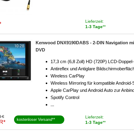
Lieferzeit:
*
1-3 Tage
**
Kenwood DNX9190DABS - 2-DIN Navigation mit 
DVD
17,3 cm (6,8 Zoll) HD (720P) LCD-Doppel
Antireflex und Antiglare Bildschirmoberfläc
Wireless CarPlay
Wireless Mirroring für kompatible Androi
Apple CarPlay und Android Auto zur Anbi
Spotify Control
...
0 €
Lieferzeit:
kostenloser Versand
**
R*
1-3 Tage
**