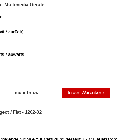
r Multimedia Geräte
on
it / zurück)
rts / abwärts
mehr Infos
In den Warenkorb
eot / Fiat - 1202-02
olgende Signale zur Verfügung gestellt: 12 V Dauerstrom,