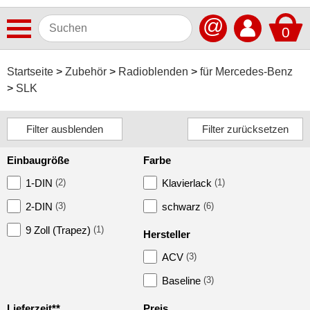
@
0
Antennen
Startseite
Zubehör
Radioblenden
für Mercedes-Benz
SLK
Autoradios
Dashcams
Elektromobilität
Einbaugröße
Farbe
Freisprechanlagen
1-DIN
(2)
Klavierlack
(1)
Lautsprecher
2-DIN
(3)
schwarz
(6)
Multimedia
9 Zoll (Trapez)
(1)
Hersteller
ACV
(3)
Navigationssoftware
Baseline
(3)
Navigationssysteme
Lieferzeit**
Preis