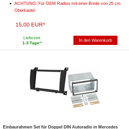
ACHTUNG: Für OEM Radios mit einer Breite von 25 cm
für Chevrolet
Oberkante!
für Chrysler
15,00 EUR*
für Citroen
Lieferzeit:
für Dacia
In den Warenkorb
1-3 Tage
**
für Daewoo
für Daihatsu
für Dodge
für Eagle
für Fiat
für Ford
für GMC
Einbaurahmen Set für Doppel DIN Autoradio in Mercedes