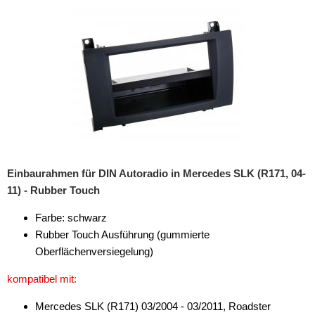
Marderschutz
Multimediainterface
Parkscheiben
Radioadapter
Radioblenden
für Acura
Einbaurahmen für DIN Autoradio in Mercedes SLK (R171, 04-
für Alfa Romeo
11) - Rubber Touch
für Audi
Farbe: schwarz
Rubber Touch Ausführung (gummierte
für BMW
Oberflächenversiegelung)
für Buick
kompatibel mit:
für Cadillac
Mercedes SLK (R171) 03/2004 - 03/2011, Roadster