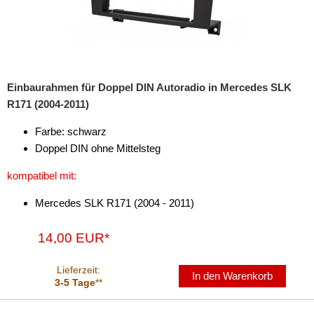
Freischaltmodule
Freisprechadapter
Frequenzweichen
Einbaurahmen für Doppel DIN Autoradio in Mercedes SLK
R171 (2004-2011)
Handyhalterungen
Farbe: schwarz
iPod
Doppel DIN ohne Mittelsteg
kabellos Laden
kompatibel mit:
Lautsprecheradapter
Mercedes SLK R171 (2004 - 2011)
Lautsprechereinbauset
14,00 EUR*
Lautsprecherkabel
Lieferzeit:
Lautsprecherringe
In den Warenkorb
3-5 Tage
**
Lenkradadapter