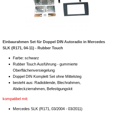
für Lexus
für Lincoln
für MAN
für Mazda
Einbaurahmen Set für Doppel DIN Autoradio in Mercedes
SLK (R171, 04-11) - Rubber Touch
für Mercedes-Benz
Farbe: schwarz
A-Klasse
Rubber Touch Ausführung - gummierte
Oberflächenversiegelung
Actros
Doppel DIN Komplett Set ohne Mittelsteg
Arocs
besteht aus: Radioblende, Blechrahmen,
Abdeckzierrahmen, Befestigungskit
B-Klasse
kompatibel mit:
C-Klasse
Mercedes SLK (R171, 03/2004 - 03/2011)
Citan