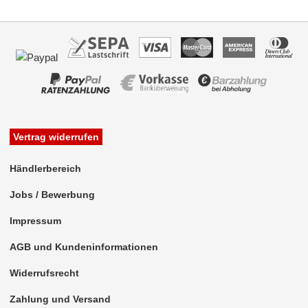
für Mitsubishi
für Nissan
für Oldsmobile
für Opel
für Peugeot
Vertrag widerrufen
für Plymouth
Händlerbereich
für Pontiac
Jobs / Bewerbung
für Porsche
Impressum
für Ram
AGB und Kundeninformationen
für Renault
Widerrufsrecht
für Rover
Zahlung und Versand