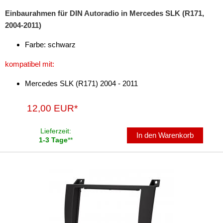
Einbaurahmen für DIN Autoradio in Mercedes SLK (R171,
Antennenzubehör
2004-2011)
Aux-In-Adapter
Farbe: schwarz
Bluetooth
kompatibel mit:
CAN-BUS-Adapter
Mercedes SLK (R171) 2004 - 2011
Cinch-Kabel
12,00 EUR*
DAB+
Lieferzeit:
In den Warenkorb
Entriegelung
1-3 Tage
**
Entstörmaterial
Ersatzteile
Fahrzeughalter
Fernbedienungen