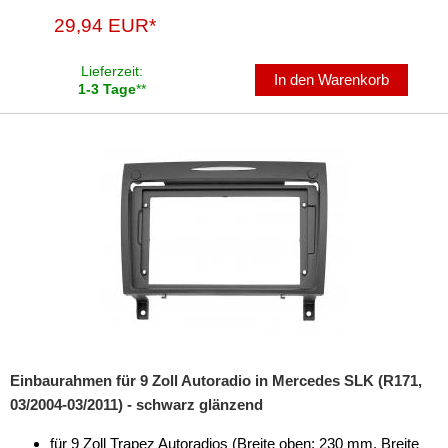
29,94 EUR*
CL
CLA
Lieferzeit:
In den Warenkorb
1-3 Tage
**
CLC
CLK
CLS
E-Klasse
G-Klasse
GL-Klasse
GLA
Einbaurahmen für 9 Zoll Autoradio in Mercedes SLK (R171,
GLK
03/2004-03/2011) - schwarz glänzend
M-Klasse
für 9 Zoll Trapez Autoradios (Breite oben: 230 mm, Breite