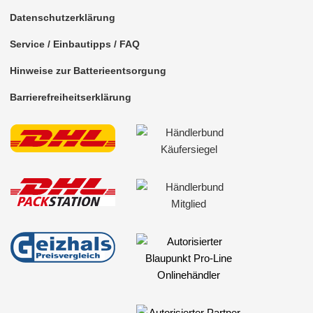
für Saab
Datenschutzerklärung
für Saturn
Service / Einbautipps / FAQ
für Scania
Hinweise zur Batterieentsorgung
für Scion
Barrierefreiheitserklärung
für Seat
für Skoda
für Smart
für Ssangyong
für Subaru
für Suzuki
für Toyota
für Volkswagen