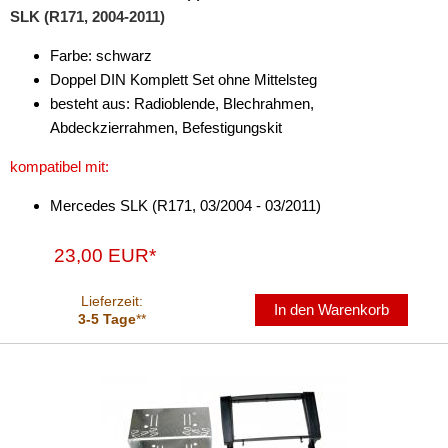
für Harley Davidson
SLK (R171, 2004-2011)
für Honda
Farbe: schwarz
Doppel DIN Komplett Set ohne Mittelsteg
für Hummer
besteht aus: Radioblende, Blechrahmen,
für Hyundai
Abdeckzierrahmen, Befestigungskit
für Infiniti
kompatibel mit:
für Isuzu
Mercedes SLK (R171, 03/2004 - 03/2011)
für Iveco
23,00 EUR*
für Jaguar
Lieferzeit:
In den Warenkorb
3-5 Tage
**
für Jeep
für Kia
für Lancia
für Land Rover