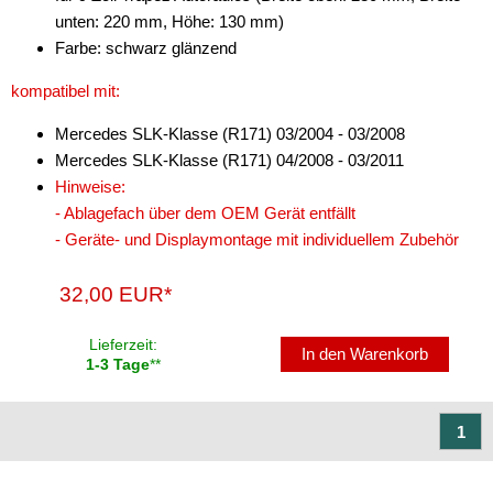
unten: 220 mm, Höhe: 130 mm)
ML
Farbe: schwarz glänzend
R-Klasse
kompatibel mit:
S-Klasse
Mercedes SLK-Klasse (R171) 03/2004 - 03/2008
SL
Mercedes SLK-Klasse (R171) 04/2008 - 03/2011
Hinweise:
SLK
- Ablagefach über dem OEM Gerät entfällt
- Geräte- und Displaymontage mit individuellem Zubehör
Sprinter
Vaneo
32,00 EUR*
Viano
Lieferzeit:
In den Warenkorb
1-3 Tage
**
Vito
für Mercury
1
für Mini