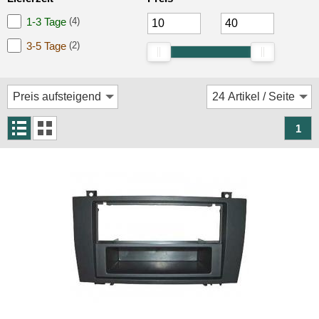
Rückfahrsysteme
1-3 Tage
(4)
Soundprozessoren
3-5 Tage
(2)
Subwoofer
Verstärker
Zubehör
1
Aktivsystemadapter
Antennenadapter
Antennenkabel
Antennensplitter
Antennenstab
Antennenstecker
Antennenverstärker