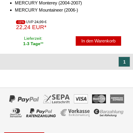
MERCURY Monterey (2004-2007)
Freischaltmodule
MERCURY Mountaineer (2006-)
Freisprechadapter
UVP
24,99 €
-11%
22,24 EUR*
Frequenzweichen
Lieferzeit:
In den Warenkorb
1-3 Tage
**
Handyhalterungen
iPod
1
kabellos Laden
Lautsprecheradapter
Lautsprechereinbauset
Lautsprecherkabel
Lautsprecherringe
Lenkradadapter