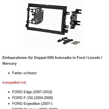
Rückfahrsysteme
Soundprozessoren
Subwoofer
Verstärker
Zubehör
Aktivsystemadapter
Einbaurahmen für Doppel-DIN Autoradio in Ford / Lincoln /
Antennenadapter
Mercury
Antennenkabel
Farbe: schwarz
Antennensplitter
kompatibel mit:
Antennenstab
FORD Edge (2007-2010)
FORD F-150 (2004-2008)
Antennenstecker
FORD Expedition (2007-)
Antennenverstärker