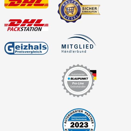
für Chevrolet
für Chrysler
für Citroen
für Dacia
für Daewoo
für Daihatsu
für Dodge
für Eagle
für Fiat
für Ford
Aerostar