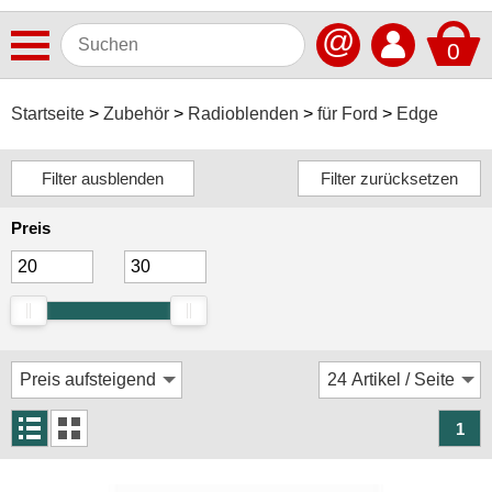
@
0
Antennen
Startseite
Zubehör
Radioblenden
für Ford
Edge
Autoradios
Dashcams
Preis
Elektromobilität
Freisprechanlagen
Lautsprecher
Multimedia
Navigationssoftware
1
Navigationssysteme