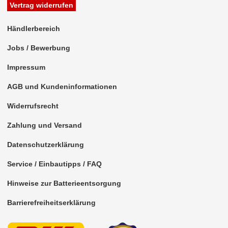
Vertrag widerrufen
Marderschutz
Händlerbereich
Multimediainterface
Jobs / Bewerbung
Parkscheiben
Impressum
Radioadapter
AGB und Kundeninformationen
Radioblenden
Widerrufsrecht
für Acura
Zahlung und Versand
für Alfa Romeo
Datenschutzerklärung
für Audi
Service / Einbautipps / FAQ
für BMW
Hinweise zur Batterieentsorgung
für Buick
Barrierefreiheitserklärung
für Cadillac