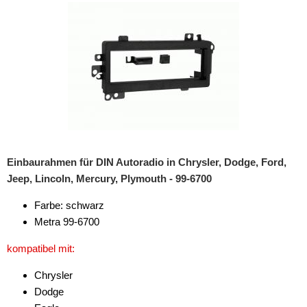
Rückfahrsysteme
Soundprozessoren
Subwoofer
Verstärker
Zubehör
Aktivsystemadapter
Einbaurahmen für DIN Autoradio in Chrysler, Dodge, Ford,
Antennenadapter
Jeep, Lincoln, Mercury, Plymouth - 99-6700
Antennenkabel
Farbe: schwarz
Metra 99-6700
Antennensplitter
kompatibel mit:
Antennenstab
Chrysler
Antennenstecker
Dodge
Antennenverstärker