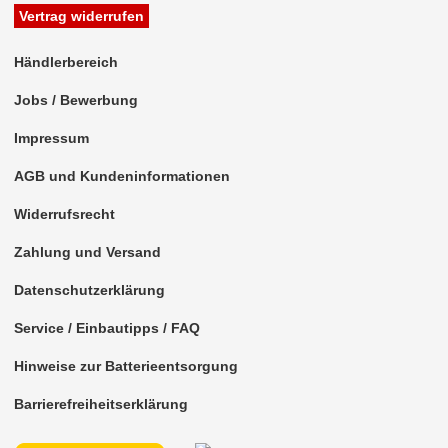
für Chevrolet
Vertrag widerrufen
für Chrysler
Händlerbereich
für Citroen
Jobs / Bewerbung
für Dacia
Impressum
für Daewoo
AGB und Kundeninformationen
für Daihatsu
Widerrufsrecht
Zahlung und Versand
für Dodge
Datenschutzerklärung
für Eagle
Service / Einbautipps / FAQ
für Fiat
Hinweise zur Batterieentsorgung
für Ford
Barrierefreiheitserklärung
Aerostar