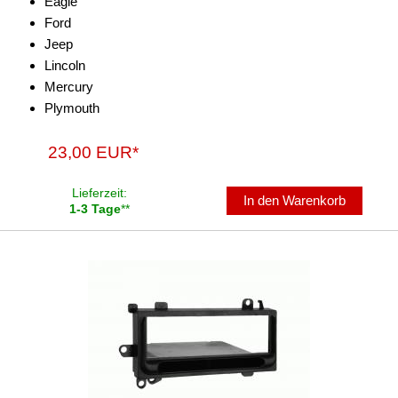
Eagle
Ford
Antennenzubehör
Jeep
Lincoln
Aux-In-Adapter
Mercury
Bluetooth
Plymouth
CAN-BUS-Adapter
23,00 EUR*
Cinch-Kabel
Lieferzeit:
In den Warenkorb
1-3 Tage
**
DAB+
Entriegelung
Entstörmaterial
Ersatzteile
Fahrzeughalter
Fernbedienungen