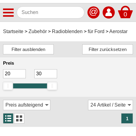
@
0
Antennen
Startseite
Zubehör
Radioblenden
für Ford
Aerostar
Autoradios
Dashcams
Preis
Elektromobilität
Freisprechanlagen
Lautsprecher
Multimedia
Navigationssoftware
1
Navigationssysteme