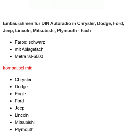
Freischaltmodule
Freisprechadapter
Einbaurahmen für DIN Autoradio in Chrysler, Dodge, Ford,
Jeep, Lincoln, Mitsubishi, Plymouth - Fach
Frequenzweichen
Farbe: schwarz
Handyhalterungen
mit Ablagefach
iPod
Metra 99-6000
kompatibel mit:
kabellos Laden
Chrysler
Lautsprecheradapter
Dodge
Lautsprechereinbauset
Eagle
Ford
Lautsprecherkabel
Jeep
Lincoln
Lautsprecherringe
Mitsubishi
Lenkradadapter
Plymouth