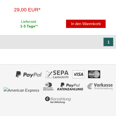
Marderschutz
29,00 EUR*
Multimediainterface
Lieferzeit:
In den Warenkorb
Parkscheiben
1-3 Tage
**
Radioadapter
1
Radioblenden
für Acura
für Alfa Romeo
für Audi
für BMW
für Buick
für Cadillac