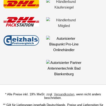
Bronco
C-Max
Connect
Cougar
Crown Victoria
E-Serie
Econoline
EcoSport
Edge
Escape
* Alle Preise inkl. 19% MwSt. zzgl.
Versandkosten
, wenn nicht anders
Escort
beschrieben.
** Gilt für Lieferungen innerhalb Deutschlands, Preise und Lieferzeiten für
Excursion