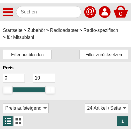
@
0
Antennen
Startseite
Zubehör
Radioadapter
Radio-spezifisch
für Mitsubishi
Autoradios
Dashcams
Elektromobilität
Preis
Freisprechanlagen
Lautsprecher
Multimedia
Navigationssoftware
Navigationssysteme
1