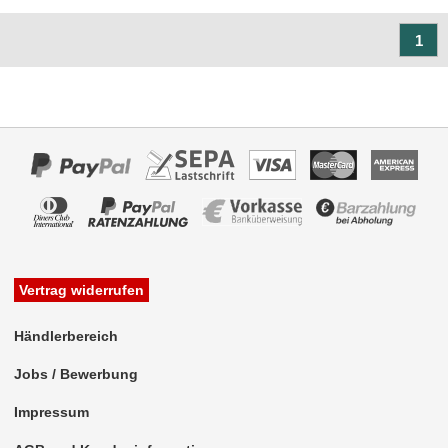
Freischaltmodule
1
Freisprechadapter
Frequenzweichen
Handyhalterungen
iPod
kabellos Laden
Lautsprecheradapter
Vertrag widerrufen
Lautsprechereinbauset
Händlerbereich
Lautsprecherkabel
Jobs / Bewerbung
Lautsprecherringe
Impressum
Lenkradadapter