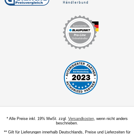
für BMW
für Chevrolet
für Chrysler
für Citroen
für Clarion
für Daewoo
für Daihatsu
für Fiat
für Ford
für Honda
* Alle Preise inkl. 19% MwSt. zzgl.
Versandkosten
, wenn nicht anders
für Jeep
beschrieben.
** Gilt für Lieferungen innerhalb Deutschlands, Preise und Lieferzeiten für