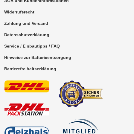
AGB und Kundeninformationen
Marderschutz
Widerrufsrecht
Multimediainterface
Zahlung und Versand
Parkscheiben
Datenschutzerklärung
Radioadapter
Service / Einbautipps / FAQ
ISO-Einspeisung
Hinweise zur Batterieentsorgung
KFZ-spezifisch
Barrierefreiheitserklärung
Radio-spezifisch
für Acura
für Alpine
für Audi
für Blaupunkt