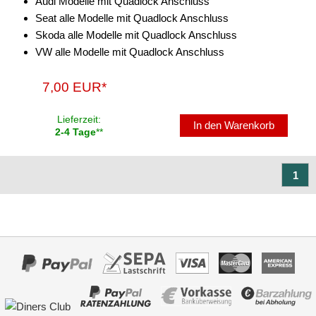
Audi Modelle mit Quadlock Anschluss
Seat alle Modelle mit Quadlock Anschluss
Antennenzubehör
Skoda alle Modelle mit Quadlock Anschluss
VW alle Modelle mit Quadlock Anschluss
Aux-In-Adapter
Bluetooth
7,00 EUR*
CAN-BUS-Adapter
Lieferzeit:
In den Warenkorb
2-4 Tage
**
Cinch-Kabel
DAB+
1
Entriegelung
Entstörmaterial
Ersatzteile
Fahrzeughalter
Fernbedienungen