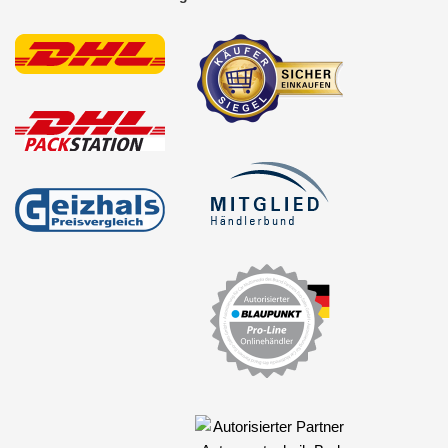
Marderschutz
Multimediainterface
Parkscheiben
Radioadapter
ISO-Einspeisung
KFZ-spezifisch
Radio-spezifisch
für Acura
für Alpine
für Audi
für Blaupunkt