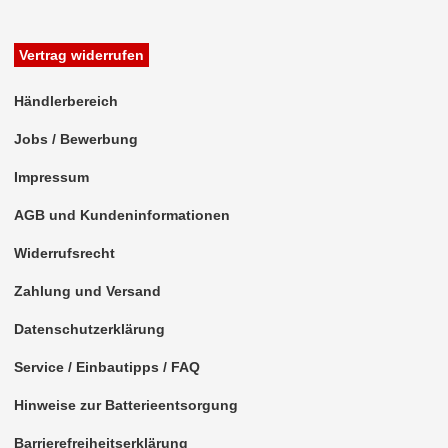
Freischaltmodule
Vertrag widerrufen
Freisprechadapter
Händlerbereich
Frequenzweichen
Jobs / Bewerbung
Handyhalterungen
Impressum
iPod
AGB und Kundeninformationen
kabellos Laden
Widerrufsrecht
Lautsprecheradapter
Zahlung und Versand
Lautsprechereinbauset
Datenschutzerklärung
Lautsprecherkabel
Service / Einbautipps / FAQ
Lautsprecherringe
Hinweise zur Batterieentsorgung
Lenkradadapter
Barrierefreiheitserklärung