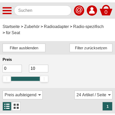
@
0
Antennen
Startseite
Zubehör
Radioadapter
Radio-spezifisch
für Seat
Autoradios
Dashcams
Elektromobilität
Preis
Freisprechanlagen
Lautsprecher
Multimedia
Navigationssoftware
Navigationssysteme
1