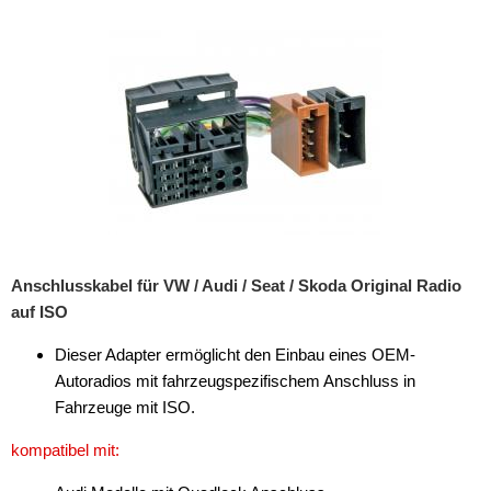
Rückfahrsysteme
Soundprozessoren
Subwoofer
Verstärker
Zubehör
Aktivsystemadapter
Antennenadapter
Anschlusskabel für VW / Audi / Seat / Skoda Original Radio
auf ISO
Antennenkabel
Dieser Adapter ermöglicht den Einbau eines OEM-
Antennensplitter
Autoradios mit fahrzeugspezifischem Anschluss in
Antennenstab
Fahrzeuge mit ISO.
Antennenstecker
kompatibel mit:
Antennenverstärker