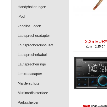
Handyhalterungen
iPod
kabellos Laden
Lautsprecheradapter
2,25 EUR*
Lautsprechereinbauset
(1 m = 2,25 €*)
Lautsprecherkabel
Lautsprecherringe
Lenkradadapter
Marderschutz
Multimediainterface
Parkscheiben
UVP
219,00
-25%