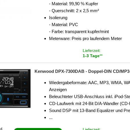
- Material: 99,90 % Kupfer
- Querschnitt: 2 x 2,5 mm²
Isolierung
- Material: PVC
- Farbe: transparent kupfer/mint
Meterware: Preis pro laufendem Meter
Lieferzeit:
1-3 Tage
**
Kenwood DPX-7300DAB - Doppel-DIN CD/MP3-Au
Wiedergabeformate: AAC, MP3, WMA, WAV 
Anzeigen
Beleuchteter USB-Anschluss inkl. iPod-St
CD-Laufwerk mit 24-Bit D/A-Wandler (CD
Sound DSP mit 13-Band Equalizer und Prese
...
 €
Lieferzeit: