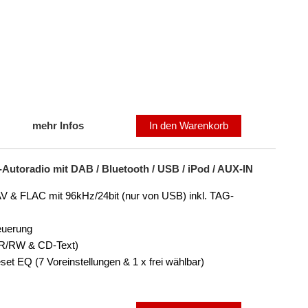
mehr Infos
In den Warenkorb
toradio mit DAB / Bluetooth / USB / iPod / AUX-IN
& FLAC mit 96kHz/24bit (nur von USB) inkl. TAG-
euerung
-R/RW & CD-Text)
t EQ (7 Voreinstellungen & 1 x frei wählbar)