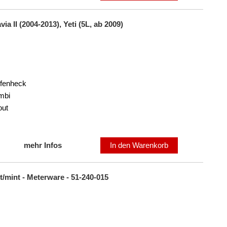
 II (2004-2013), Yeti (5L, ab 2009)
ufenheck
mbi
out
mehr Infos
In den Warenkorb
/mint - Meterware - 51-240-015