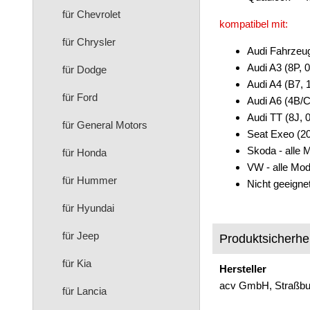
für Chevrolet
kompatibel mit:
für Chrysler
Audi Fahrzeu
Audi A3 (8P, 
für Dodge
Audi A4 (B7, 
für Ford
Audi A6 (4B/
Audi TT (8J, 
für General Motors
Seat Exeo (20
Skoda - alle 
für Honda
VW - alle Mod
für Hummer
Nicht geeign
für Hyundai
für Jeep
Produktsicherhei
für Kia
Hersteller
acv GmbH, Straßbur
für Lancia