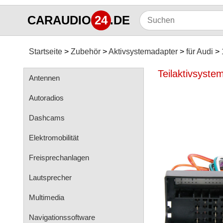
CARAUDIO
24
.DE
Startseite
Zubehör
Aktivsystemadapter
für Audi
Teilaktivsyste
Antennen
Autoradios
Dashcams
Elektromobilität
Freisprechanlagen
Lautsprecher
Multimedia
Navigationssoftware