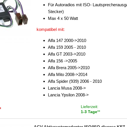
Für Autoradios mit ISO- Lautsprecherausg
Stecker)
Max 4 x 50 Watt
kompatibel mit:
Alfa 147 2000->2010
Alfa 159 2005 - 2010
Alfa GT 2003->2010
Alfa 156 ->2005
Alfa Brera 2005->2010
Alfa Mito 2008->2014
Alfa Spider (939) 2006 - 2010
Lancia Musa 2008->
Lancia Ypsilon 2008->
Lieferzeit:
*
1-3 Tage
**
ACV Aktivsystemadapter ISO/ISO diverse KFZ -