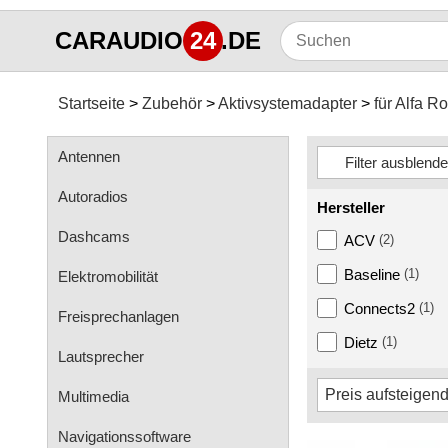
CARAUDIO
24
.DE
Startseite
Zubehör
Aktivsystemadapter
für Alfa 
Antennen
Autoradios
Hersteller
Dashcams
ACV
(2)
Baseline
(1)
Elektromobilität
Connects2
(1)
Freisprechanlagen
Dietz
(1)
Lautsprecher
Multimedia
Navigationssoftware