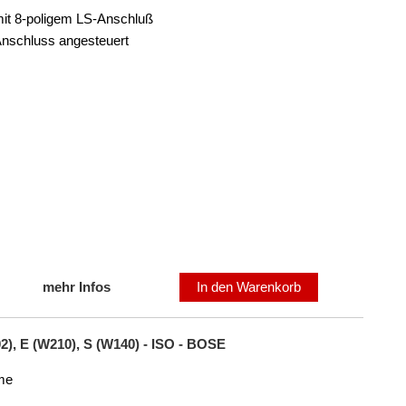
mit 8-poligem LS-Anschluß
Anschluss angesteuert
mehr Infos
In den Warenkorb
2), E (W210), S (W140) - ISO - BOSE
eme