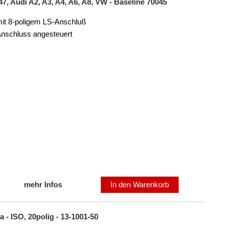
, Audi A2, A3, A4, A6, A8, VW - Baseline 70045
mit 8-poligem LS-Anschluß
Anschluss angesteuert
mehr Infos
In den Warenkorb
- ISO, 20polig - 13-1001-50