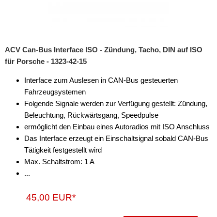
Antennenverstärker
Antennenzubehör
Aux-In-Adapter
ACV Can-Bus Interface ISO - Zündung, Tacho, DIN auf ISO
Bluetooth
für Porsche - 1323-42-15
CAN-BUS-Adapter
Interface zum Auslesen in CAN-Bus gesteuerten
Fahrzeugsystemen
Cinch-Kabel
Folgende Signale werden zur Verfügung gestellt: Zündung,
Beleuchtung, Rückwärtsgang, Speedpulse
DAB+
ermöglicht den Einbau eines Autoradios mit ISO Anschluss
Entriegelung
Das Interface erzeugt ein Einschaltsignal sobald CAN-Bus
Tätigkeit festgestellt wird
Entstörmaterial
Max. Schaltstrom: 1 A
...
Ersatzteile
Fahrzeughalter
45,00 EUR*
Fernbedienungen