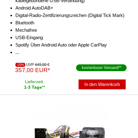
kabelgebundene USB-Verbindung)
Android AutoDAB+
Marderschutz
Digital-Radio-Zertifizierungszeichen (Digital Tick Mark)
Multimediainterface
Bluetooth
Mechafree
Parkscheiben
USB-Eingang
Spotify Über Android Auto oder Apple CarPlay
Radioadapter
...
Radioblenden
UVP
449,00 €
-20%
kostenloser Versand
**
357,00 EUR*
Radioeinbausets
Lieferzeit:
Radiorahmen
In den Warenkorb
1-3 Tage
**
SD-Adapter
Stromversorgung
Subwoofer-Zubehör
USB-Adapter