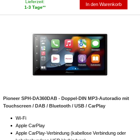
Lieferzeit:
In den Warenkorb
1-3 Tage
**
Freischaltmodule
Freisprechadapter
Frequenzweichen
Handyhalterungen
iPod
kabellos Laden
Lautsprecheradapter
Pioneer SPH-DA360DAB - Doppel-DIN MP3-Autoradio mit
Lautsprechereinbauset
Touchscreen / DAB / Bluetooth / USB / CarPlay
Lautsprecherkabel
Wi-Fi
Lautsprecherringe
Apple CarPlay
Apple CarPlay-Verbindung (kabellose Verbindung oder
Lenkradadapter