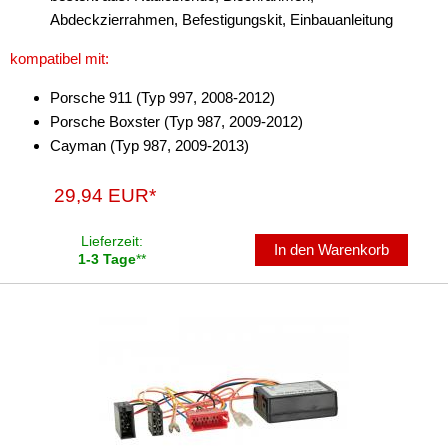
SMC
Abdeckzierrahmen, Befestigungskit, Einbauanleitung
TNC
kompatibel mit:
TS-9
Porsche 911 (Typ 997, 2008-2012)
Porsche Boxster (Typ 987, 2009-2012)
UHF
Cayman (Typ 987, 2009-2013)
USA1
29,94 EUR*
USA2
Lieferzeit:
In den Warenkorb
WICLIC
1-3 Tage
**
Antennenkabel
Antennensplitter
Antennenstab
Antennenstecker