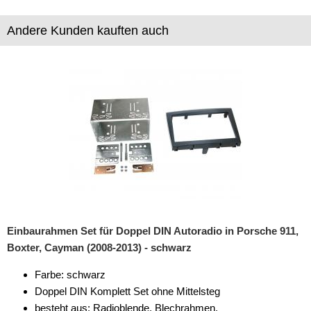
Mini-Fakra (2 polig)
Andere Kunden kauften auch
Mini-Fakra (4 polig)
Mini-UHF
MMCX
N
Nissan
Raku II
ROKA-SNAP
Einbaurahmen Set für Doppel DIN Autoradio in Porsche 911,
RP-SMA
Boxter, Cayman (2008-2013) - schwarz
SMA
Farbe: schwarz
Doppel DIN Komplett Set ohne Mittelsteg
SMB
besteht aus: Radioblende, Blechrahmen,