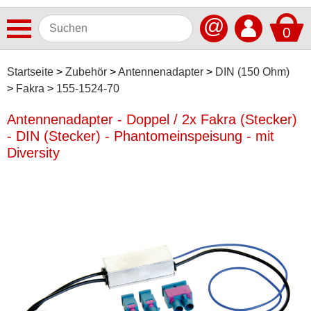
@
0
Antennen
Startseite
Zubehör
Antennenadapter
DIN (150 Ohm)
Fakra
155-1524-70
Autoradios
Antennenadapter - Doppel / 2x Fakra (Stecker)
Dashcams
- DIN (Stecker) - Phantomeinspeisung - mit
Elektromobilität
Diversity
Freisprechanlagen
Lautsprecher
Multimedia
Navigationssoftware
Navigationssysteme