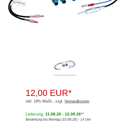
Rückfahrsysteme
Soundprozessoren
Subwoofer
Verstärker
Zubehör
Aktivsystemadapter
Antennenadapter
BNC
12,00 EUR*
CRC-9
inkl. 19% MwSt., zzgl.
Versandkosten
DIN (150 Ohm)
Lieferung:
11.08.26 - 12.08.26
**
DIN (150 Ohm)
Bestellung bis Montag (10.08.26) - 14 Uhr
Fakra