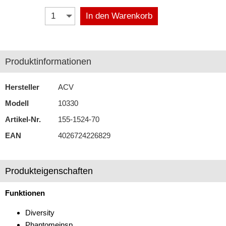
In den Warenkorb
GT 13
GT 5
ISO (50 Ohm)
Produktinformationen
M10 x 0,75
Hersteller
ACV
Mini-Fakra (4 polig)
Modell
10330
Artikel-Nr.
Nissan
155-1524-70
EAN
4026724226829
Raku II
SMB
Produkteigenschaften
USA1
Funktionen
USA2
Diversity
F
Phantomeinsp.