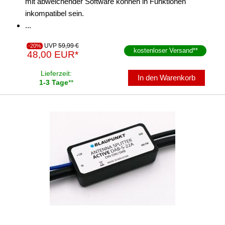
mit abweichender Software können in Funktionen
inkompatibel sein.
...
UVP
59,99 €
-20%
kostenloser Versand
**
48,00 EUR*
Lieferzeit:
In den Warenkorb
1-3 Tage
**