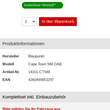
kostenloser Versand
**
Navigationssysteme
Rückfahrsysteme
In den Warenkorb
Soundprozessoren
Subwoofer
Produktinformationen
Verstärker
Hersteller
Blaupunkt
Zubehör
Modell
Cape Town 948 DAB
Artikel-Nr.
14101-CT948
EAN
4260499853297
Komplettset inkl. Einbauzubehör
Bitte wählen Sie Ihr Fahrzeug aus: