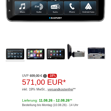
Kenwood
Kienzle
Pioneer
Rockford Fosgate
VDO
KfZ-spezifisch
Dashcams
Elektromobilität
UVP
699,00 €
-18%
i
571,00 EUR*
Freisprechanlagen
inkl. 19% MwSt.,
versandkostenfrei
**
Lautsprecher
Multimedia
Lieferung:
11.08.26 - 12.08.26
**
Bestellung bis Montag (10.08.26) - 14 Uhr
Navigationssoftware