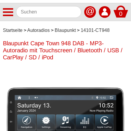
@
0
Antennen
Startseite
Autoradios
Blaupunkt
14101-CT948
Autoradios
Blaupunkt Cape Town 948 DAB - MP3-
Autoradio mit Touchscreen / Bluetooth / USB /
Alpine
CarPlay / SD / iPod
Blaupunkt
Continental
Dietz
ESX
JBL
JVC