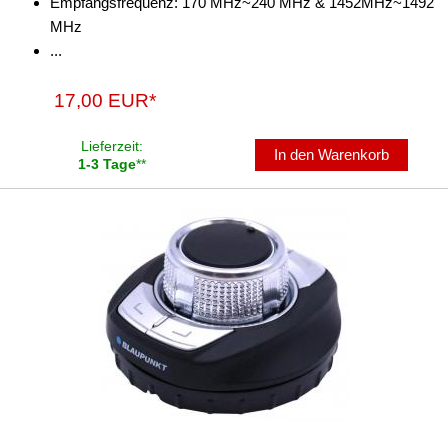
Empfangsfrequenz: 170 MHz~240 MHz & 1452MHz~1492
MHz
...
17,00 EUR*
Lieferzeit:
In den Warenkorb
1-3 Tage
**