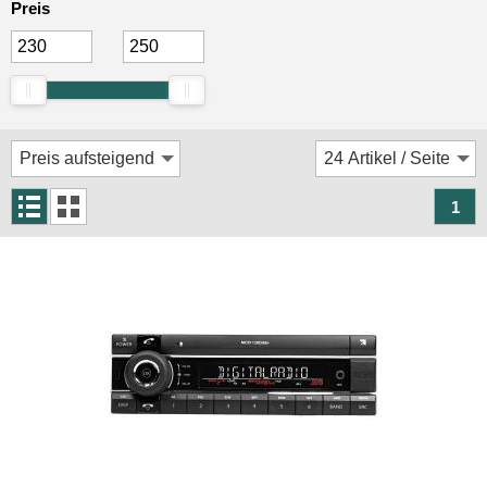
Kenwood
Preis
Kienzle
Pioneer
Rockford Fosgate
VDO
1
KfZ-spezifisch
Dashcams
Elektromobilität
Freisprechanlagen
Lautsprecher
Multimedia
Navigationssoftware