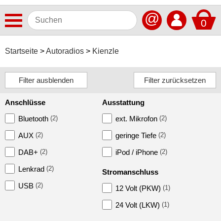
@
0
Antennen
Startseite
Autoradios
Kienzle
Autoradios
Alpine
Anschlüsse
Ausstattung
Blaupunkt
Bluetooth
(2)
ext. Mikrofon
(2)
Continental
AUX
(2)
geringe Tiefe
(2)
Dietz
DAB+
(2)
iPod / iPhone
(2)
ESX
Lenkrad
(2)
Stromanschluss
JBL
USB
(2)
12 Volt (PKW)
(1)
JVC
24 Volt (LKW)
(1)