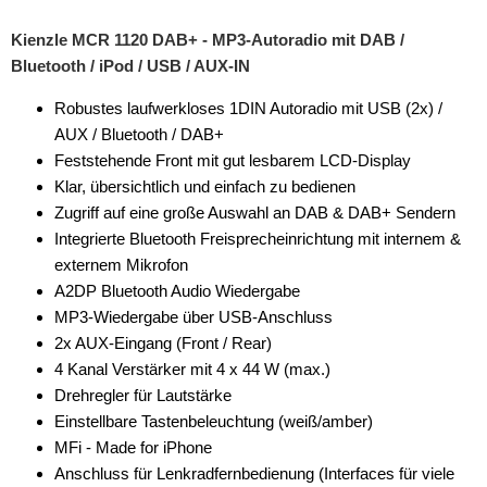
Navigationssysteme
Kienzle MCR 1120 DAB+ - MP3-Autoradio mit DAB /
Bluetooth / iPod / USB / AUX-IN
Rückfahrsysteme
Robustes laufwerkloses 1DIN Autoradio mit USB (2x) /
Soundprozessoren
AUX / Bluetooth / DAB+
Feststehende Front mit gut lesbarem LCD-Display
Subwoofer
Klar, übersichtlich und einfach zu bedienen
Zugriff auf eine große Auswahl an DAB & DAB+ Sendern
Verstärker
Integrierte Bluetooth Freisprecheinrichtung mit internem &
Zubehör
externem Mikrofon
A2DP Bluetooth Audio Wiedergabe
MP3-Wiedergabe über USB-Anschluss
2x AUX-Eingang (Front / Rear)
4 Kanal Verstärker mit 4 x 44 W (max.)
Drehregler für Lautstärke
Einstellbare Tastenbeleuchtung (weiß/amber)
MFi - Made for iPhone
Anschluss für Lenkradfernbedienung (Interfaces für viele