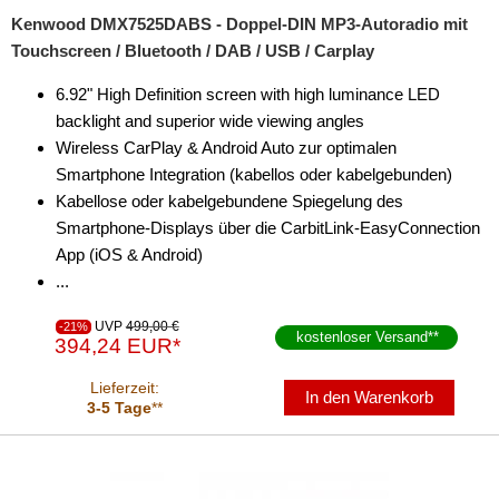
Kenwood DMX7525DABS - Doppel-DIN MP3-Autoradio mit
Touchscreen / Bluetooth / DAB / USB / Carplay
6.92" High Definition screen with high luminance LED
backlight and superior wide viewing angles
Wireless CarPlay & Android Auto zur optimalen
Smartphone Integration (kabellos oder kabelgebunden)
Kabellose oder kabelgebundene Spiegelung des
Smartphone-Displays über die CarbitLink-EasyConnection
App (iOS & Android)
...
UVP
499,00 €
-21%
kostenloser Versand
**
394,24 EUR*
Lieferzeit:
In den Warenkorb
3-5 Tage
**