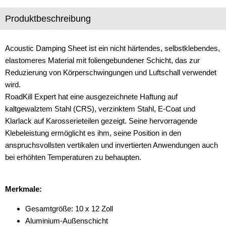
Freischaltmodule
Produktbeschreibung
Freisprechadapter
Acoustic Damping Sheet ist ein nicht härtendes, selbstklebendes,
Frequenzweichen
elastomeres Material mit foliengebundener Schicht, das zur
Reduzierung von Körperschwingungen und Luftschall verwendet
Handyhalterungen
wird.
iPod
RoadKill Expert hat eine ausgezeichnete Haftung auf
kaltgewalztem Stahl (CRS), verzinktem Stahl, E-Coat und
kabellos Laden
Klarlack auf Karosserieteilen gezeigt. Seine hervorragende
Klebeleistung ermöglicht es ihm, seine Position in den
Lautsprecheradapter
anspruchsvollsten vertikalen und invertierten Anwendungen auch
Lautsprechereinbauset
bei erhöhten Temperaturen zu behaupten.
Lautsprecherkabel
Merkmale:
Lautsprecherringe
Gesamtgröße: 10 x 12 Zoll
Lenkradadapter
Aluminium-Außenschicht