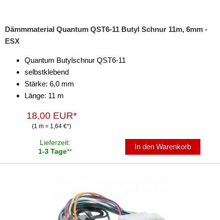
Dämmmaterial Quantum QST6-11 Butyl Schnur 11m, 6mm -
ESX
Quantum Butylschnur QST6-11
selbstklebend
Stärke: 6,0 mm
Länge: 11 m
18,00 EUR*
(1 m = 1,64 €*)
Lieferzeit:
In den Warenkorb
1-3 Tage
**