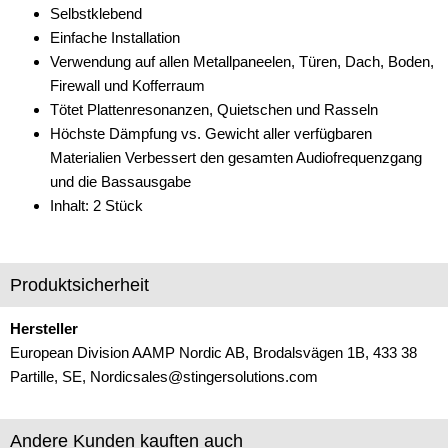
Selbstklebend
Marderschutz
Einfache Installation
Multimediainterface
Verwendung auf allen Metallpaneelen, Türen, Dach, Boden,
Firewall und Kofferraum
Parkscheiben
Tötet Plattenresonanzen, Quietschen und Rasseln
Höchste Dämpfung vs. Gewicht aller verfügbaren
Radioadapter
Materialien Verbessert den gesamten Audiofrequenzgang
Radioblenden
und die Bassausgabe
Inhalt: 2 Stück
Radioeinbausets
Radiorahmen
Produktsicherheit
SD-Adapter
Hersteller
Stromversorgung
European Division AAMP Nordic AB, Brodalsvägen 1B, 433 38
Partille, SE, Nordicsales@stingersolutions.com
Subwoofer-Zubehör
USB-Adapter
Andere Kunden kauften auch