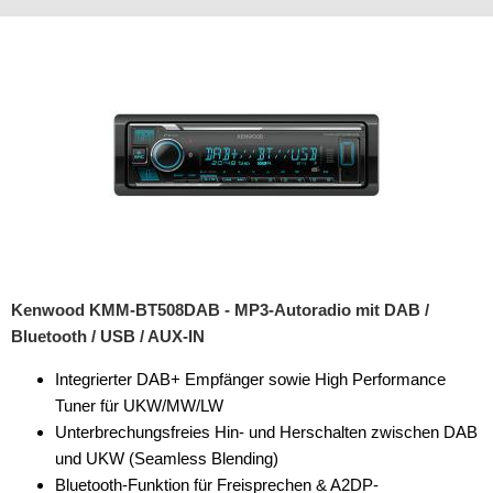
Verstärker-Zubehör
Vorverstärkeradapter
Wechsler-Zubehör
Werkstatt
Befestigung
Blechschrauben
Dämmmaterial
Kenwood KMM-BT508DAB - MP3-Autoradio mit DAB /
Geflechtschlauch
Bluetooth / USB / AUX-IN
Isolierband
Integrierter DAB+ Empfänger sowie High Performance
Tuner für UKW/MW/LW
Kabelschuhe
Unterbrechungsfreies Hin- und Herschalten zwischen DAB
Klemmverbinder
und UKW (Seamless Blending)
Bluetooth-Funktion für Freisprechen & A2DP-