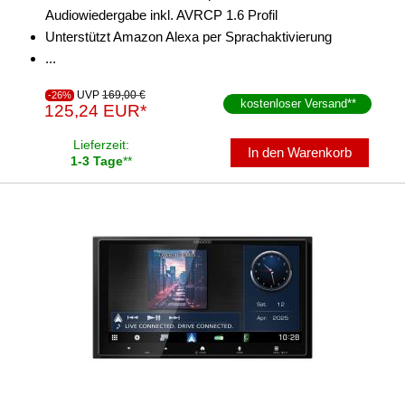
Schrumpfschläuche
Audiowiedergabe inkl. AVRCP 1.6 Profil
Unterstützt Amazon Alexa per Sprachaktivierung
Sonstiges
...
Werkzeuge
UVP
169,00 €
-26%
kostenloser Versand
**
125,24 EUR*
Lieferzeit:
In den Warenkorb
1-3 Tage
**