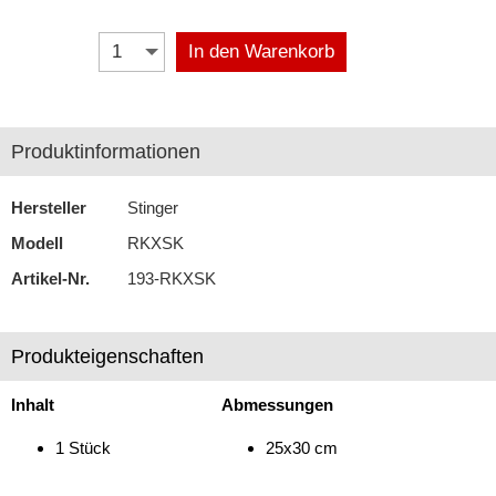
Antennenzubehör
In den Warenkorb
Aux-In-Adapter
Bluetooth
Produktinformationen
CAN-BUS-Adapter
Hersteller
Stinger
Cinch-Kabel
Modell
RKXSK
DAB+
Artikel-Nr.
193-RKXSK
Entriegelung
Entstörmaterial
Produkteigenschaften
Ersatzteile
Inhalt
Abmessungen
Fahrzeughalter
1 Stück
25x30 cm
Fernbedienungen