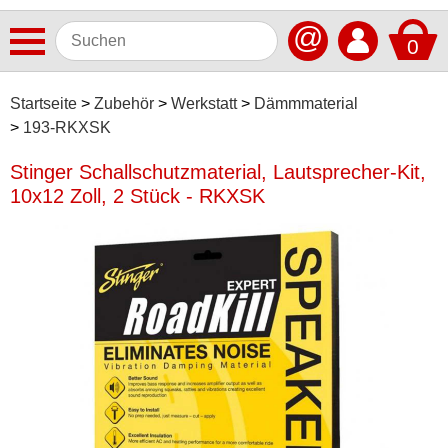
@
0
Antennen
Startseite
Zubehör
Werkstatt
Dämmmaterial
193-RKXSK
Autoradios
Stinger Schallschutzmaterial, Lautsprecher-Kit,
Dashcams
10x12 Zoll, 2 Stück - RKXSK
Elektromobilität
Freisprechanlagen
Lautsprecher
Multimedia
Navigationssoftware
Navigationssysteme