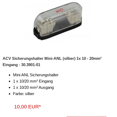
Endstufen-Sets
Kabel
Kondensator
Schalter
Sicherungen
AGU
ACV Sicherungshalter Mini-ANL (silber) 1x 10 - 20mm²
Eingang - 30.3901-01
ANL
Mini-ANL Sicherungshalter
Automaten
1 x 10/20 mm² Eingang
Flachsteck
1 x 10/20 mm² Ausgang
Farbe: silber
Maxi
10,00 EUR*
Mini