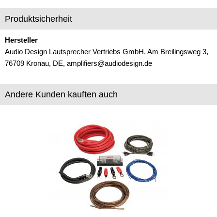
Freischaltmodule
Produktsicherheit
Freisprechadapter
Hersteller
Audio Design Lautsprecher Vertriebs GmbH, Am Breilingsweg 3,
Frequenzweichen
76709 Kronau, DE, amplifiers@audiodesign.de
Handyhalterungen
iPod
Andere Kunden kauften auch
kabellos Laden
Lautsprecheradapter
Lautsprechereinbauset
Lautsprecherkabel
Lautsprecherringe
Lenkradadapter