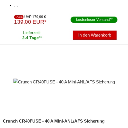
...
UVP
179,99 €
-23%
kostenloser Versand
**
139,00 EUR*
Lieferzeit:
In den Warenkorb
2-4 Tage
**
Crunch CR40FUSE - 40 A Mini-ANL/AFS Sicherung