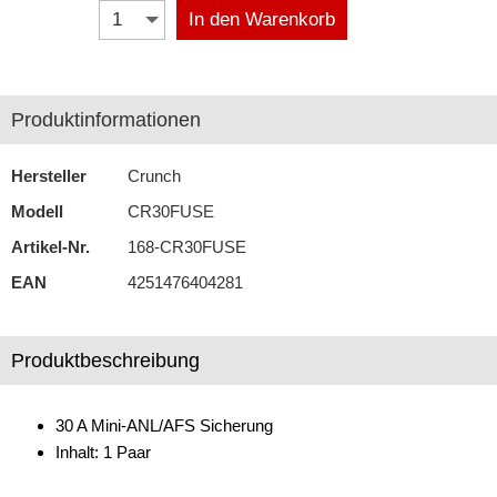
In den Warenkorb
Antennenzubehör
Aux-In-Adapter
Produktinformationen
Bluetooth
CAN-BUS-Adapter
Hersteller
Crunch
Modell
CR30FUSE
Cinch-Kabel
Artikel-Nr.
168-CR30FUSE
DAB+
EAN
4251476404281
Entriegelung
Entstörmaterial
Produktbeschreibung
Ersatzteile
30 A Mini-ANL/AFS Sicherung
Fahrzeughalter
Inhalt: 1 Paar
Fernbedienungen