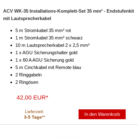
Marderschutz
ACV WK-35 Installations-Komplett-Set 35 mm² - Endstufenkit
mit Lautsprecherkabel
Multimediainterface
5 m Stromkabel 35 mm² rot
Parkscheiben
1 m Stromkabel 35 mm² schwarz
Radioadapter
10 m Lautsprecherkabel 2 x 2,5 mm²
1 x AGU Sicherungshalter gold
Radioblenden
1 x 60 A AGU Sicherung gold
5 m Cinchkabel mit Remote blau
Radioeinbausets
2 Ringgabeln
Radiorahmen
2 Ringösen
SD-Adapter
42,00 EUR*
Stromversorgung
Lieferzeit:
In den Warenkorb
Batterieklemmen
3-5 Tage
**
Batterien