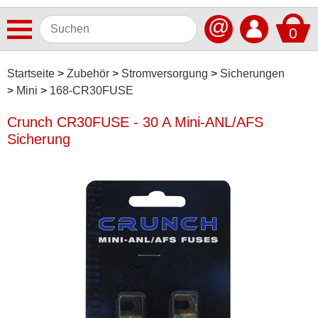
@
0
Antennen
Startseite
Zubehör
Stromversorgung
Sicherungen
Mini
168-CR30FUSE
Autoradios
Crunch CR30FUSE - 30 A Mini-ANL/AFS
Dashcams
Sicherung
Elektromobilität
Freisprechanlagen
Lautsprecher
Multimedia
Navigationssoftware
Navigationssysteme