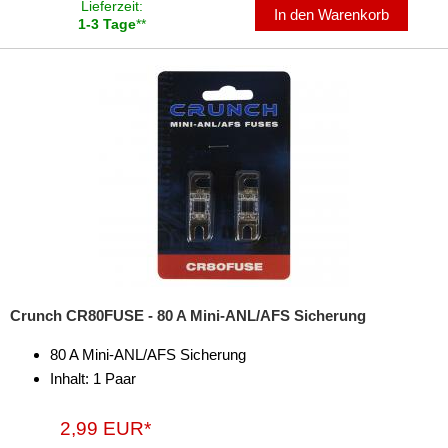
Sicherungshalter
Lieferzeit:
In den Warenkorb
1-3 Tage
**
Spannungswandler
Verteiler
Subwoofer-Zubehör
USB-Adapter
Verstärker-Zubehör
Vorverstärkeradapter
Wechsler-Zubehör
Crunch CR80FUSE - 80 A Mini-ANL/AFS Sicherung
Werkstatt
80 A Mini-ANL/AFS Sicherung
Inhalt: 1 Paar
2,99 EUR*