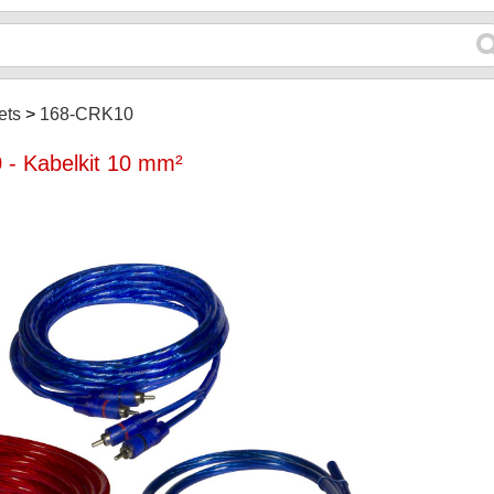
ets
168-CRK10
- Kabelkit 10 mm²