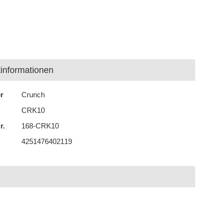
informationen
er
Crunch
CRK10
r.
168-CRK10
4251476402119