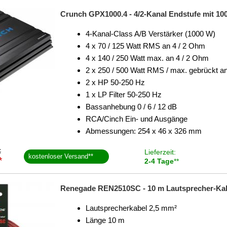
Crunch GPX1000.4 - 4/2-Kanal Endstufe mit 10
4-Kanal-Class A/B Verstärker (1000 W)
4 x 70 / 125 Watt RMS an 4 / 2 Ohm
4 x 140 / 250 Watt max. an 4 / 2 Ohm
2 x 250 / 500 Watt RMS / max. gebrückt 
2 x HP 50-250 Hz
1 x LP Filter 50-250 Hz
Bassanhebung 0 / 6 / 12 dB
RCA/Cinch Ein- und Ausgänge
Abmessungen: 254 x 46 x 326 mm
€
Lieferzeit:
kostenloser Versand
**
*
2-4 Tage
**
Renegade REN2510SC - 10 m Lautsprecher-Kab
Lautsprecherkabel 2,5 mm²
Länge 10 m