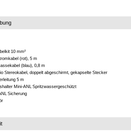
ibung
belkit 10 mm²
romkabel (rot), 5 m
ssekabel (blau), 0,8 m
io Stereokabel, doppelt abgeschirmt, gekapselte Stecker
rleitung 5 m
shalter Mini-ANL Spritzwassergeschützt
-ANL Sicherung
ör
t