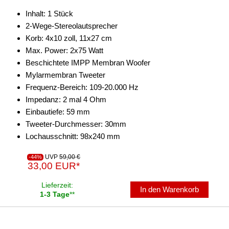
Endstufen-Sets
Inhalt: 1 Stück
2-Wege-Stereolautsprecher
Kabel
Korb: 4x10 zoll, 11x27 cm
Kondensator
Max. Power: 2x75 Watt
Beschichtete IMPP Membran Woofer
Schalter
Mylarmembran Tweeter
Frequenz-Bereich: 109-20.000 Hz
Sicherungen
Impedanz: 2 mal 4 Ohm
Sicherungshalter
Einbautiefe: 59 mm
Tweeter-Durchmesser: 30mm
Spannungswandler
Lochausschnitt: 98x240 mm
Verteiler
UVP
59,00 €
-44%
33,00 EUR*
Subwoofer-Zubehör
Lieferzeit:
In den Warenkorb
USB-Adapter
1-3 Tage
**
Verstärker-Zubehör