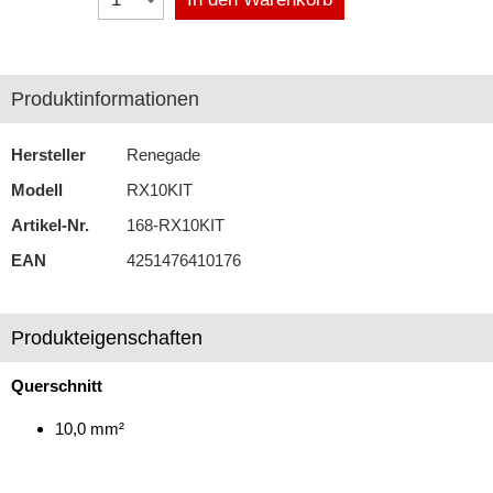
Antennenzubehör
Aux-In-Adapter
Produktinformationen
Bluetooth
Hersteller
Renegade
CAN-BUS-Adapter
Modell
RX10KIT
Cinch-Kabel
Artikel-Nr.
168-RX10KIT
EAN
4251476410176
DAB+
Entriegelung
Produkteigenschaften
Entstörmaterial
Querschnitt
Ersatzteile
10,0 mm²
Fahrzeughalter
Fernbedienungen