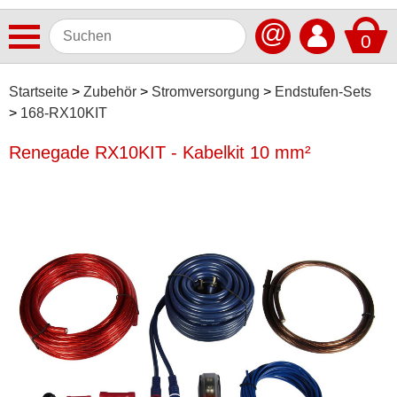
@
0
Antennen
Startseite
Zubehör
Stromversorgung
Endstufen-Sets
168-RX10KIT
Autoradios
Renegade RX10KIT - Kabelkit 10 mm²
Dashcams
Elektromobilität
Freisprechanlagen
Lautsprecher
Multimedia
Navigationssoftware
Navigationssysteme