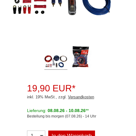
Rückfahrsysteme
Soundprozessoren
Subwoofer
Verstärker
Zubehör
Aktivsystemadapter
Antennenadapter
19,90 EUR*
Antennenkabel
inkl. 19% MwSt., zzgl.
Versandkosten
Antennensplitter
Lieferung:
08.08.26 - 10.08.26
**
Antennenstab
Bestellung bis morgen (07.08.26) - 14 Uhr
Antennenstecker
Antennenverstärker
In den Warenkorb