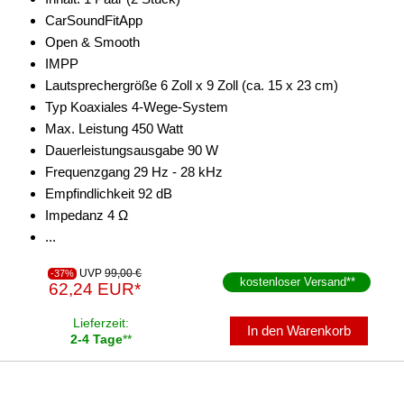
CarSoundFitApp
Open & Smooth
IMPP
Lautsprechergröße 6 Zoll x 9 Zoll (ca. 15 x 23 cm)
Typ Koaxiales 4-Wege-System
Max. Leistung 450 Watt
Dauerleistungsausgabe 90 W
Frequenzgang 29 Hz - 28 kHz
Empfindlichkeit 92 dB
Impedanz 4 Ω
...
UVP
99,00 €
-37%
kostenloser Versand
**
62,24 EUR*
Lieferzeit:
In den Warenkorb
2-4 Tage
**