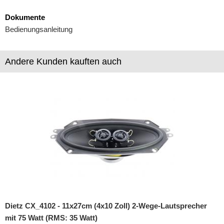
Marderschutz
Dokumente
Bedienungsanleitung
Multimediainterface
Parkscheiben
Andere Kunden kauften auch
Radioadapter
Radioblenden
Radioeinbausets
Radiorahmen
SD-Adapter
Stromversorgung
Batterieklemmen
Dietz CX_4102 - 11x27cm (4x10 Zoll) 2-Wege-Lautsprecher
Batterien
mit 75 Watt (RMS: 35 Watt)