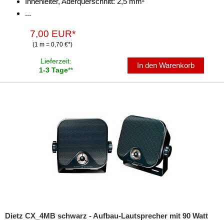
Innenleiter, Aderquerschnitt: 2,5 mm²
...
7,00 EUR*
(1 m = 0,70 €*)
Lieferzeit:
In den Warenkorb
1-3 Tage
**
Dietz CX_4MB schwarz - Aufbau-Lautsprecher mit 90 Watt