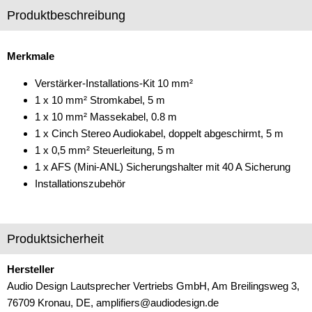
Produktbeschreibung
Freischaltmodule
Freisprechadapter
Merkmale
Frequenzweichen
Verstärker-Installations-Kit 10 mm²
1 x 10 mm² Stromkabel, 5 m
Handyhalterungen
1 x 10 mm² Massekabel, 0.8 m
iPod
1 x Cinch Stereo Audiokabel, doppelt abgeschirmt, 5 m
1 x 0,5 mm² Steuerleitung, 5 m
kabellos Laden
1 x AFS (Mini-ANL) Sicherungshalter mit 40 A Sicherung
Installationszubehör
Lautsprecheradapter
Lautsprechereinbauset
Produktsicherheit
Lautsprecherkabel
Hersteller
Lautsprecherringe
Audio Design Lautsprecher Vertriebs GmbH, Am Breilingsweg 3,
Lenkradadapter
76709 Kronau, DE, amplifiers@audiodesign.de