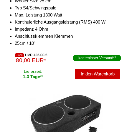
Woofer Size 25 cm
Typ S4/Schwingspule
Max. Leistung 1300 Watt
Kontinuierliche Ausgangsleistung (RMS) 400 W
Impedanz 4 Ohm
Anschlussklemmen Klemmen
25cm / 10"
UVP
126,00 €
-37%
kostenloser Versand
**
80,00 EUR*
Lieferzeit:
In den Warenkorb
1-3 Tage
**