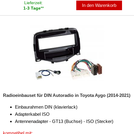
Lieferzeit:
In den Warenkorb
Marderschutz
1-3 Tage
**
Multimediainterface
Parkscheiben
Radioadapter
Radioblenden
Radioeinbausets
für Alfa Romeo
für Audi
Radioeinbauset für DIN Autoradio in Toyota Aygo (2014-2021)
für BMW
Einbaurahmen DIN (klavierlack)
für Buick
Adapterkabel ISO
Antennenadapter - GT13 (Buchse) - ISO (Stecker)
für Cadillac
kompatibel mit: