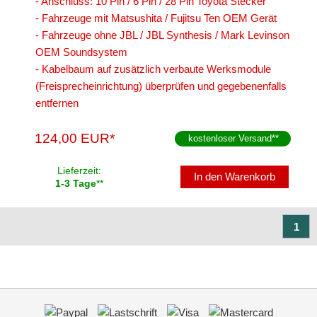
- Anschluss: 10 Pin / 6 Pin / 28 Pin Toyota Stecker
- Fahrzeuge mit Matsushita / Fujitsu Ten OEM Gerät
- Fahrzeuge ohne JBL / JBL Synthesis / Mark Levinson
OEM Soundsystem
- Kabelbaum auf zusätzlich verbaute Werksmodule
(Freisprecheinrichtung) überprüfen und gegebenenfalls
entfernen
124,00 EUR*
kostenloser Versand
**
Lieferzeit:
In den Warenkorb
1-3 Tage
**
1