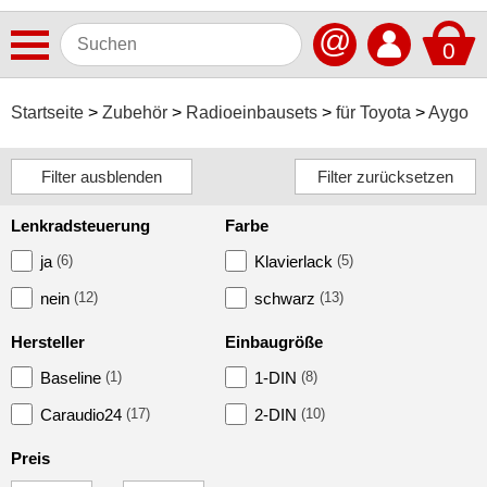
@
0
Antennen
Startseite
Zubehör
Radioeinbausets
für Toyota
Aygo
Autoradios
Dashcams
Lenkradsteuerung
Farbe
Elektromobilität
ja
(6)
Klavierlack
(5)
Freisprechanlagen
nein
(12)
schwarz
(13)
Lautsprecher
Hersteller
Einbaugröße
Multimedia
Baseline
(1)
1-DIN
(8)
Navigationssoftware
Caraudio24
(17)
2-DIN
(10)
Navigationssysteme
Preis