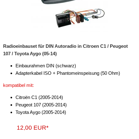
Freischaltmodule
Freisprechadapter
Frequenzweichen
Radioeinbauset für DIN Autoradio in Citroen C1 / Peugeot
Handyhalterungen
107 / Toyota Aygo (05-14)
iPod
Einbaurahmen DIN (schwarz)
kabellos Laden
Adapterkabel ISO + Phantomeinspeisung (50 Ohm)
Lautsprecheradapter
kompatibel mit:
Lautsprechereinbauset
Citroën C1 (2005-2014)
Peugeot 107 (2005-2014)
Lautsprecherkabel
Toyota Aygo (2005-2014)
Lautsprecherringe
12,00 EUR*
Lenkradadapter