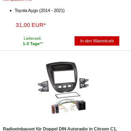
für Chevrolet
Toyota Aygo (2014 - 2021)
für Chrysler
31,00 EUR*
für Citroen
Lieferzeit:
für Dacia
In den Warenkorb
1-3 Tage
**
für Daewoo
für Dodge
für Fiat
für Ford
für Honda
für Hummer
für Hyundai
Radioeinbauset für Doppel DIN Autoradio in Citroen C1,