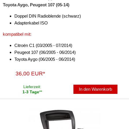
für Isuzu
Toyota Aygo, Peugeot 107 (05-14)
für Iveco
Doppel DIN Radioblende (schwarz)
Adapterkabel ISO
für Jaguar
kompatibel mit:
für Jeep
Citroën C1 (03/2005 - 07/2014)
für Kia
Peugeot 107 (06/2005 - 06/2014)
für Lancia
Toyota Aygo (06/2005 - 06/2014)
für Land Rover
36,00 EUR*
für Lexus
Lieferzeit:
In den Warenkorb
1-3 Tage
**
für MAN
für Mazda
für Mercedes-Benz
für Mini