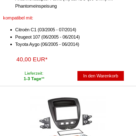
Phantomeinspeisung
Celica
kompatibel mit:
Corolla
Citroën C1 (03/2005 - 07/2014)
Echo
Peugeot 107 (06/2005 - 06/2014)
FJ
Toyota Aygo (06/2005 - 06/2014)
Highlander
40,00 EUR*
Hilux
Lieferzeit:
In den Warenkorb
1-3 Tage
**
Matrix
MR2
Prius
Proace
RAV-4