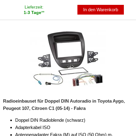
Lieferzeit:
für Skoda
In den Warenkorb
1-3 Tage
**
für Smart
für Ssangyong
für Subaru
für Suzuki
für Toyota
4Runner
Auris
Radioeinbauset für Doppel DIN Autoradio in Toyota Aygo,
Avensis
Peugeot 107, Citroen C1 (05-14) - Fakra
Aygo
Doppel DIN Radioblende (schwarz)
Adapterkabel ISO
Camry
Antennenadapter Fakra (M) auf ISO (50 Ohm) m.