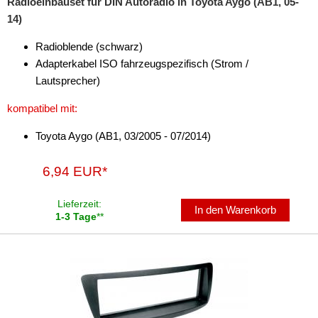
Radioeinbauset für DIN Autoradio in Toyota Aygo (AB1, 05-
14)
Antennenzubehör
Radioblende (schwarz)
Aux-In-Adapter
Adapterkabel ISO fahrzeugspezifisch (Strom /
Lautsprecher)
Bluetooth
kompatibel mit:
CAN-BUS-Adapter
Toyota Aygo (AB1, 03/2005 - 07/2014)
Cinch-Kabel
DAB+
6,94 EUR*
Entriegelung
Lieferzeit:
In den Warenkorb
1-3 Tage
**
Entstörmaterial
Ersatzteile
Fahrzeughalter
Fernbedienungen