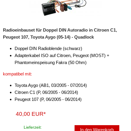
Sequoia
Tundra
Urban-Cruiser
Radioeinbauset für Doppel DIN Autoradio in Citroen C1,
Peugeot 107, Toyota Aygo (05-14) - Quadlock
Verso
Doppel DIN Radioblende (schwarz)
Yaris
Adapterkabel ISO auf Citroen, Peugeot (MOST) +
für Volkswagen
Phantomeinspeisung Fakra (50 Ohm)
kompatibel mit:
für Volvo
Toyota Aygo (AB1, 03/2005 - 07/2014)
Radiorahmen
Citroen C1 (P, 06/2005 - 06/2014)
SD-Adapter
Peugeot 107 (P, 06/2005 - 06/2014)
Stromversorgung
40,00 EUR*
Subwoofer-Zubehör
Lieferzeit:
In den Warenkorb