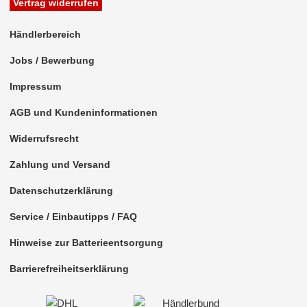
Vertrag widerrufen
Freischaltmodule
Händlerbereich
Freisprechadapter
Jobs / Bewerbung
Frequenzweichen
Impressum
Handyhalterungen
AGB und Kundeninformationen
iPod
Widerrufsrecht
kabellos Laden
Zahlung und Versand
Lautsprecheradapter
Datenschutzerklärung
Lautsprechereinbauset
Service / Einbautipps / FAQ
Lautsprecherkabel
Hinweise zur Batterieentsorgung
Lautsprecherringe
Barrierefreiheitserklärung
Lenkradadapter