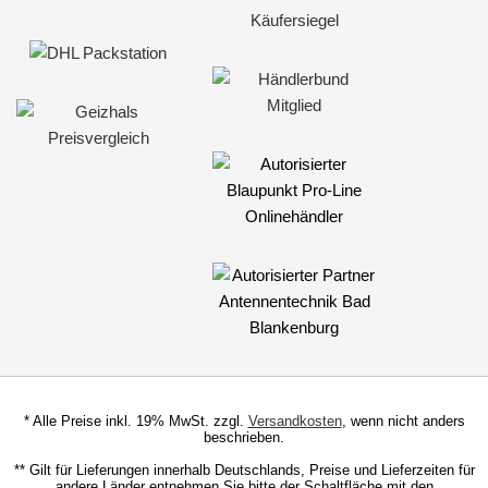
Marderschutz
Multimediainterface
Parkscheiben
Radioadapter
Radioblenden
Radioeinbausets
für Alfa Romeo
für Audi
für BMW
für Buick
* Alle Preise inkl. 19% MwSt. zzgl.
Versandkosten
, wenn nicht anders
beschrieben.
für Cadillac
** Gilt für Lieferungen innerhalb Deutschlands, Preise und Lieferzeiten für
andere Länder entnehmen Sie bitte der Schaltfläche mit den