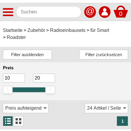
@
0
Antennen
Startseite
Zubehör
Radioeinbausets
für Smart
Roadster
Autoradios
Dashcams
Elektromobilität
Preis
Freisprechanlagen
Lautsprecher
Multimedia
Navigationssoftware
Navigationssysteme
1