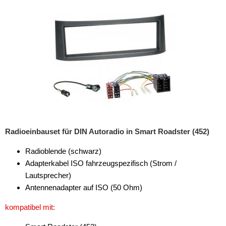
Rückfahrsysteme
Soundprozessoren
Subwoofer
Verstärker
Zubehör
Aktivsystemadapter
Antennenadapter
Radioeinbauset für DIN Autoradio in Smart Roadster (452)
Antennenkabel
Radioblende (schwarz)
Adapterkabel ISO fahrzeugspezifisch (Strom /
Antennensplitter
Lautsprecher)
Antennenstab
Antennenadapter auf ISO (50 Ohm)
Antennenstecker
kompatibel mit:
Antennenverstärker