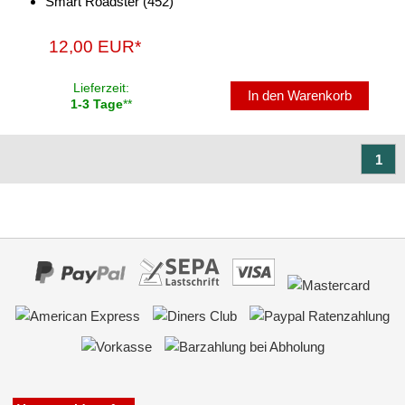
Smart Roadster (452)
Antennenzubehör
12,00 EUR*
Aux-In-Adapter
Lieferzeit:
In den Warenkorb
1-3 Tage
**
Bluetooth
CAN-BUS-Adapter
1
Cinch-Kabel
DAB+
Entriegelung
Entstörmaterial
Ersatzteile
Fahrzeughalter
Fernbedienungen