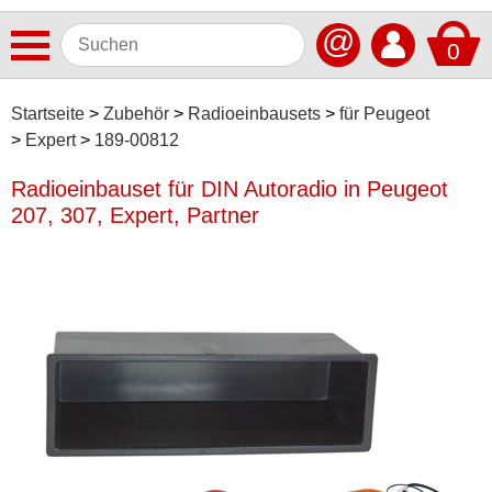
@
0
Antennen
Startseite
Zubehör
Radioeinbausets
für Peugeot
Expert
189-00812
Autoradios
Radioeinbauset für DIN Autoradio in Peugeot
Dashcams
207, 307, Expert, Partner
Elektromobilität
Freisprechanlagen
Lautsprecher
Multimedia
Navigationssoftware
Navigationssysteme