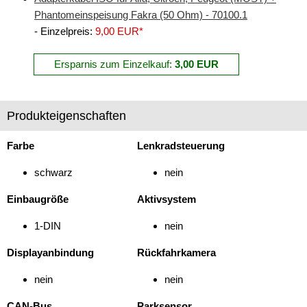
Phantomeinspeisung Fakra (50 Ohm) - 70100.1
Freischaltmodule
- Einzelpreis:
9,00 EUR*
Freisprechadapter
Ersparnis zum Einzelkauf:
3,00 EUR
Frequenzweichen
Handyhalterungen
Produkteigenschaften
iPod
Farbe
Lenkradsteuerung
kabellos Laden
schwarz
nein
Lautsprecheradapter
Einbaugröße
Aktivsystem
Lautsprechereinbauset
1-DIN
nein
Lautsprecherkabel
Displayanbindung
Rückfahrkamera
Lautsprecherringe
nein
nein
Lenkradadapter
CAN-Bus
Parksensor