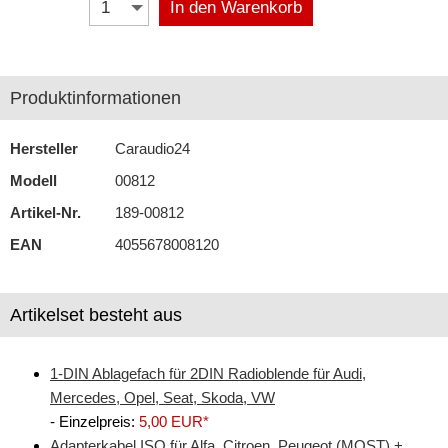
In den Warenkorb
Antennenzubehör
Aux-In-Adapter
Produktinformationen
Bluetooth
Hersteller
Caraudio24
CAN-BUS-Adapter
Modell
00812
Cinch-Kabel
Artikel-Nr.
189-00812
DAB+
EAN
4055678008120
Entriegelung
Artikelset besteht aus
Entstörmaterial
Ersatzteile
1-DIN Ablagefach für 2DIN Radioblende für Audi,
Fahrzeughalter
Mercedes, Opel, Seat, Skoda, VW
- Einzelpreis:
5,00 EUR*
Fernbedienungen
Adapterkabel ISO für Alfa, Citroen, Peugeot (MOST) +