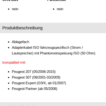
Marderschutz
nein
nein
Multimediainterface
Parkscheiben
Produktbeschreibung
Radioadapter
Ablagefach
Radioblenden
Adapterkabel ISO fahrzeugspezifisch (Strom /
Radioeinbausets
Lautsprecher) mit Phantomeinspeisung ISO (50 Ohm)
für Alfa Romeo
kompatibel mit:
für Audi
Peugeot 207 (05/2006-2015)
Peugeot 307 (08/2001-03/2009)
für BMW
Peugeot Expert (G9/X, ab 01/2007)
Peugeot Partner (ab 05/2008)
für Buick
für Cadillac