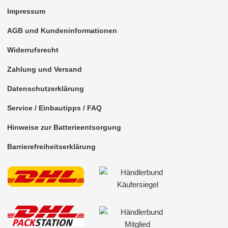
für Isuzu
Impressum
für Iveco
AGB und Kundeninformationen
für Jaguar
Widerrufsrecht
für Jeep
Zahlung und Versand
für Kia
Datenschutzerklärung
für Lancia
Service / Einbautipps / FAQ
für Land Rover
Hinweise zur Batterieentsorgung
für Lexus
Barrierefreiheitserklärung
für MAN
für Mazda
für Mercedes-Benz
für Mini